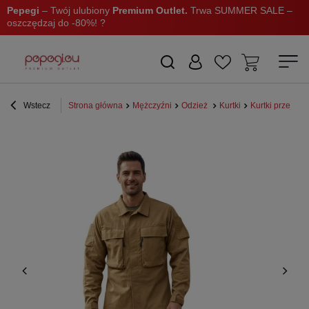
Pepegi
– Twój ulubiony
Premium Outlet.
Trwa SUMMER SALE –
oszczędzaj do -80%! ?
Wstecz
Strona główna
Mężczyźni
Odzież
Kurtki
Kurtki przejści