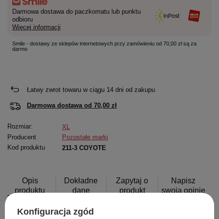
Darmowa dostawa do paczkomatu lub punktu
odbioru
Więcej informacji
Smile - dostawy ze sklepów internetowych przy zamówieniu od 70,00 zł są za
darmo
Łatwy zwrot towaru w ciągu
14
dni od zakupu
Darmowa dostawa od
70,00 zł
Rozmiar:
XL
Producent
Pozostałe marki
Kod produktu
211-3 COYOTE
Opis
Dokładne
Zapytaj o
Napisz
produktu
dane
produkt
swoją opinię
Konfiguracja zgód