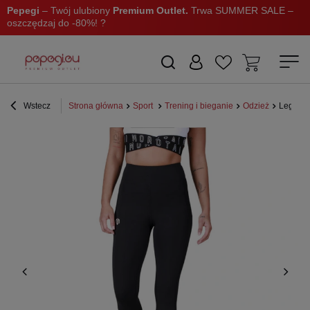
Pepegi
– Twój ulubiony
Premium Outlet.
Trwa SUMMER SALE –
oszczędzaj do -80%! ?
Wstecz
Strona główna
Sport
Trening i bieganie
Odzież
Leggins