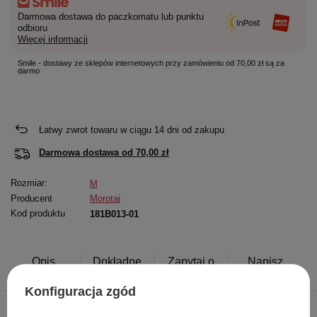
Darmowa dostawa do paczkomatu lub punktu
odbioru
Więcej informacji
Smile - dostawy ze sklepów internetowych przy zamówieniu od 70,00 zł są za
darmo
Łatwy zwrot towaru w ciągu
14
dni od zakupu
Darmowa dostawa od
70,00 zł
Rozmiar:
M
Producent
Morotai
Kod produktu
181B013-01
Opis
Dokładne
Zapytaj o
Napisz
produktu
dane
produkt
swoją opinię
Konfiguracja zgód