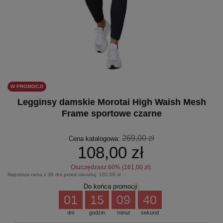
W PROMOCJI
Legginsy damskie Morotai High Waish Mesh
Frame sportowe czarne
269,00 zł
Cena katalogowa:
108,00 zł
Oszczędzasz
60
% (
161,00 zł
).
Najniższa cena z 30 dni przed obniżką:
102,00 zł
Do końca promocji:
01
15
09
40
dni
godzin
minut
sekund