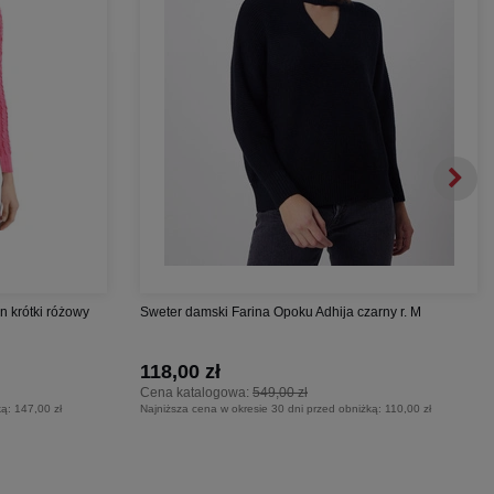
n krótki różowy
Sweter damski Farina Opoku Adhija czarny r. M
118,00 zł
Cena katalogowa:
549,00 zł
ką:
147,00 zł
Najniższa cena w okresie 30 dni przed obniżką:
110,00 zł