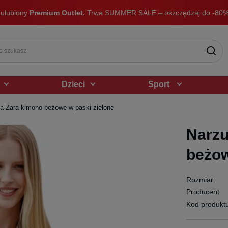
 ulubiony
Premium Outlet.
Trwa SUMMER SALE – oszczędzaj do -80%
Dzieci
Sport
a Zara kimono beżowe w paski zielone
Narzu
beżow
Rozmiar:
Producent
Kod produkt