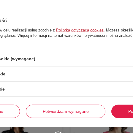
ość
w celu realizacji usług zgodnie z
Polityką dotyczącą cookies
. Możesz określi
eglądarce. Więcej informacji na temat warunków i prywatności można znaleźć
cookie (wymagane)
Stwórz zestaw i dodaj do zamówienia
kie
kie
-
58%
ne
Potwierdzam wymagane
Po