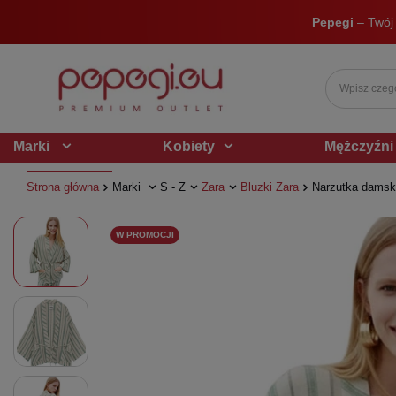
Pepegi
– Twój
Marki
Kobiety
Mężczyźni
Strona główna
Marki
S - Z
Zara
Bluzki Zara
Narzutka damsk
W PROMOCJI