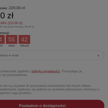
229,00 zł
gowa:
0 zł
z
49
% (
113,00 zł
).
 30 dni przed obniżką:
96,00 zł
mocji:
4
56
40
zin
minut
sekund
rzetwarzane zgodnie z
polityką prywatności
. Przesyłając je,
z jej postanowienia.
 nie są używane do przesyłania newsletterów lub innych reklam.
iadomienie zgadzasz się jedynie na wysłanie jednorazowo informacji o
ępności tego produktu.
Powiadom o dostępności