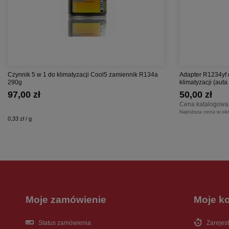
Czynnik 5 w 1 do klimatyzacji Cool5 zamiennik R134a
Adapter R1234yf 
290g
klimatyzacji (aut
97,00 zł
50,00 zł
Cena katalogowa
Najniższa cena w okr
0,33 zł / g
Moje zamówienie
Moje k
Status zamówienia
Zarejest