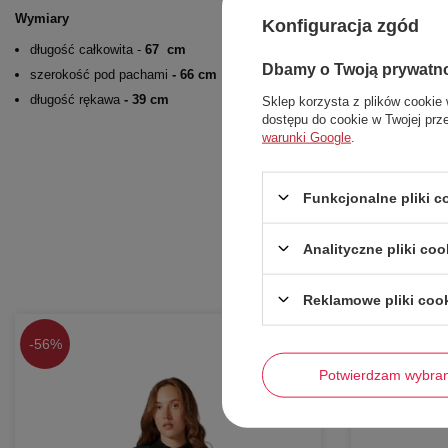
Wymiary
Konfiguracja zgód
długość całkowita -
67 cm
Dbamy o Twoją prywatn
szerokość pod pachami
- 66 cm
długość rękawa
- 39 cm
Sklep korzysta z plików cookie 
dostępu do cookie w Twojej prz
warunki Google
.
Funkcjonalne pliki 
Analityczne pliki coo
Reklamowe pliki coo
-
56%
-
60%
Potwierdzam wybra