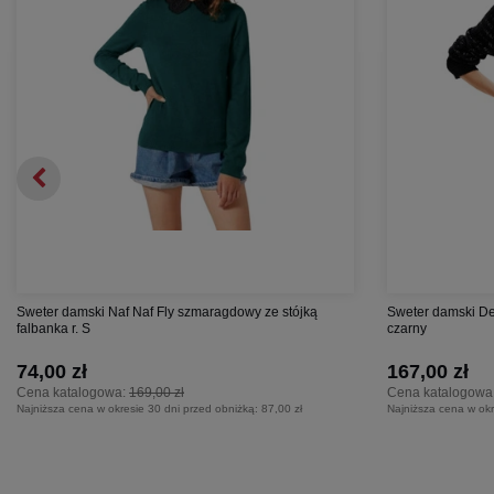
Sweter damski Naf Naf Fly szmaragdowy ze stójką
Sweter damski De
falbanka r. S
czarny
74,00 zł
167,00 zł
Cena katalogowa:
169,00 zł
Cena katalogowa
Najniższa cena w okresie 30 dni przed obniżką:
87,00 zł
Najniższa cena w okr