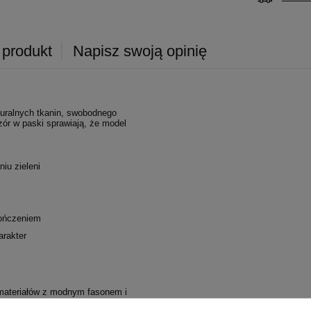
 produkt
Napisz swoją opinię
uralnych tkanin, swobodnego
zór w paski sprawiają, że model
iu zieleni
kończeniem
arakter
ć materiałów z modnym fasonem i