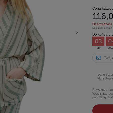
Cena katalo
116,0
Oszczędzas
Najniższa cena z
Do końca pro
03
0
dni
god
Dane są p
akceptujes
Powyższe dane
Włączając pow
ponownej dost