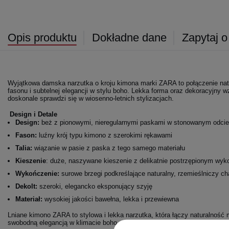
Opis produktu
Dokładne dane
Zapytaj o
Wyjątkowa damska narzutka o kroju kimona marki ZARA to połączenie nat
fasonu i subtelnej elegancji w stylu boho. Lekka forma oraz dekoracyjny w
doskonale sprawdzi się w wiosenno-letnich stylizacjach.
Design i Detale
Design:
beż z pionowymi, nieregularnymi paskami w stonowanym odcien
Fason:
luźny krój typu kimono z szerokimi rękawami
Talia:
wiązanie w pasie z paska z tego samego materiału
Kieszenie
: duże, naszywane kieszenie z delikatnie postrzępionym wy
Wykończenie:
surowe brzegi podkreślające naturalny, rzemieślniczy ch
Dekolt:
szeroki, elegancko eksponujący szyję
Materiał:
wysokiej jakości bawełna, lekka i przewiewna
Lniane kimono ZARA to stylowa i lekka narzutka, która łączy naturalnoś
swobodną elegancją w klimacie boho.