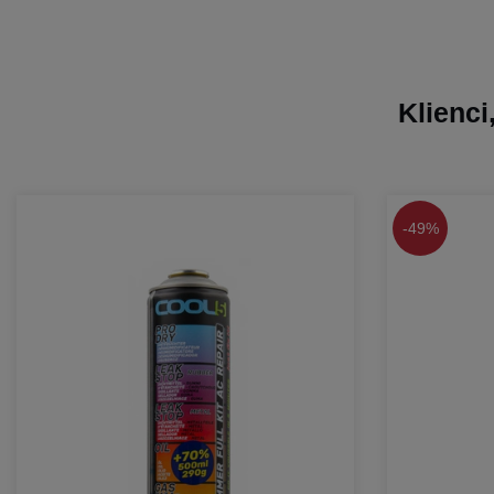
Klienci
-
49%