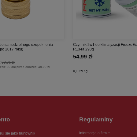
do samodzielnego uzupełnienia
Czynnik 2w1 do klimatyzacji FreezeE
a po 2017 roku)
R134a 290g
54,99 zł
:
98,75 zł
esie 30 dni przed obniżką:
48,00 zł
0,19 zł / g
onto
Regulaminy
Informacje o firmie
ruj się jako hurtownik