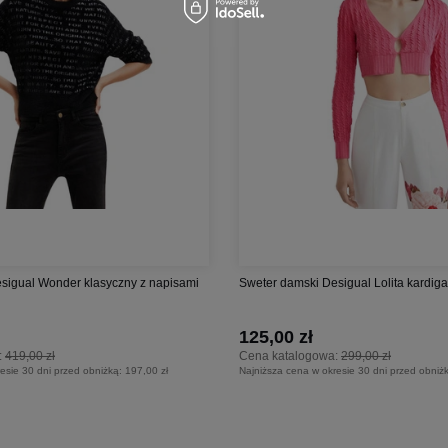
sigual Wonder klasyczny z napisami
Sweter damski Desigual Lolita kardiga
125,00 zł
:
419,00 zł
Cena katalogowa:
299,00 zł
esie 30 dni przed obniżką:
197,00 zł
Najniższa cena w okresie 30 dni przed obniż