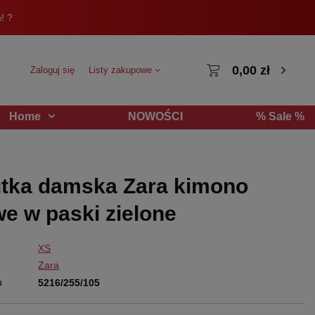
! ?
0,00 zł
Zaloguj się
Listy zakupowe
NOWOŚCI
% Sale %
Home
tka damska Zara kimono
e w paski zielone
XS
Zara
u
5216/255/105