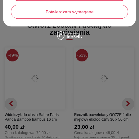
Potwierdzam wymagane
Stwórz zestaw i dodaj do
zamówienia
49%
53%
Widelczyk do ciasta Sabre Paris
Ręcznik bawełniany GOZZE frotte
Panda Bamboo bambus 16 cm
miętowy ekologiczny 30 x 50 cm
40,00 zł
23,00 zł
Cena katalogowa:
79,00 zł
Cena katalogowa:
49,00 zł
Najniższa cena w okresie 30 dni przed
Najniższa cena w okresie 30 dni przed