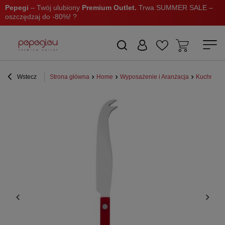
Pepegi
– Twój ulubiony
Premium Outlet.
Trwa SUMMER SALE –
oszczędzaj do -80%! ?
Wstecz
Strona główna
Home
Wyposażenie i Aranżacja
Kuchnia i 