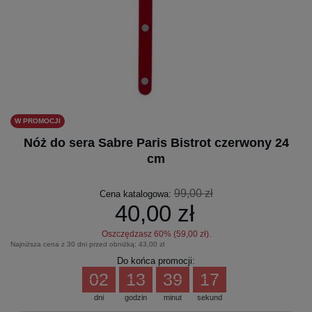
W PROMOCJI
Nóż do sera Sabre Paris Bistrot czerwony 24
cm
99,00 zł
Cena katalogowa:
40,00 zł
Oszczędzasz
60
% (
59,00 zł
).
Najniższa cena z 30 dni przed obniżką:
43,00 zł
Do końca promocji:
02
13
39
17
dni
godzin
minut
sekund