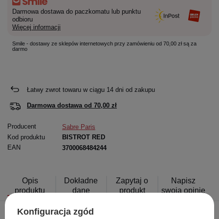
Darmowa dostawa do paczkomatu lub punktu
odbioru
Więcej informacji
Smile - dostawy ze sklepów internetowych przy zamówieniu od 70,00 zł są za
darmo
Łatwy zwrot towaru w ciągu
14
dni od zakupu
Darmowa dostawa od
70,00 zł
Producent
Sabre Paris
Kod produktu
BISTROT RED
EAN
3700068484244
Opis
Dokładne
Zapytaj o
Napisz
produktu
dane
produkt
swoją opinię
Konfiguracja zgód