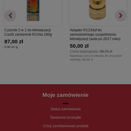
Czynnik 2 w 1 do klimatyzacji
Adapter R1234yf do
Cool5 zamiennik R134a 290g
samodzielnego uzupełnienia
klimatyzacji (auta po 2017 roku)
87,00 zł
50,00 zł
0,30 zł / g
Cena katalogowa:
98,75 zł
Najniższa cena w okresie 30 dni przed
obniżką:
48,00 zł
Moje zamówienie
Status zamówienia
Śledzenie przesyłki
Chcę zareklamować produkt