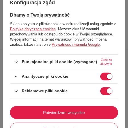
Konfiguracja zgód
Producent
Mango
Kod produktu
77027619 09
Dbamy o Twoją prywatność
EAN
8445156800159
Sklep korzysta z plików cookie w celu realizacji usług zgodnie z
Polityką dotyczącą cookies
. Możesz określić warunki
przechowywania lub dostępu do cookie w Twojej przeglądarce.
Opis
Dokładne
Zapytaj o
Napisz
Więcej informacji na temat warunków i prywatności można
produktu
dane
produkt
swoją opinię
znaleźć także na stronie
Prywatność i warunki Google
.
Zawsze
Funkcjonalne pliki cookie (wymagane)
Elegancki damski płaszcz
z kolekcji Mango
aktywne
Wykonany z
wysokiej jakości wełnianego materiału
.
Analityczne pliki cookie
Model Darwin wyróżnia się
prostym krojem
Klasycznym, dwurzędowym zapięciem na guziki
, które dodaje mu
ponadczasowego stylu.
Reklamowe pliki cookie
Posiada wsuwane
kieszenie oraz subtelne klapy,
idealnie
uzupełniające minimalistyczny design.
Wnętrze
wykończone podszewką
zapewnia komfort noszenia
Potwierdzam wszystkie
Brak ocieplenia
sprawia, że jest doskonałym wyborem na
łagodniejsze dni
WYMIARY