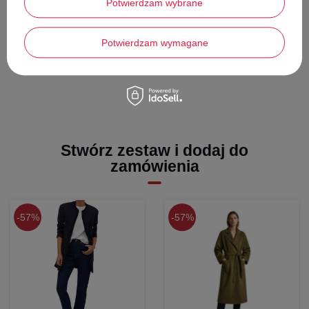
Potwierdzam wybrane
Długość całkowita -
81
cm
Szerokość pod pachami -
60 cm
Potwierdzam wymagane
Długość rękawa -
61 cm
Stwórz zestaw i dodaj do
zamówienia
57%
57%