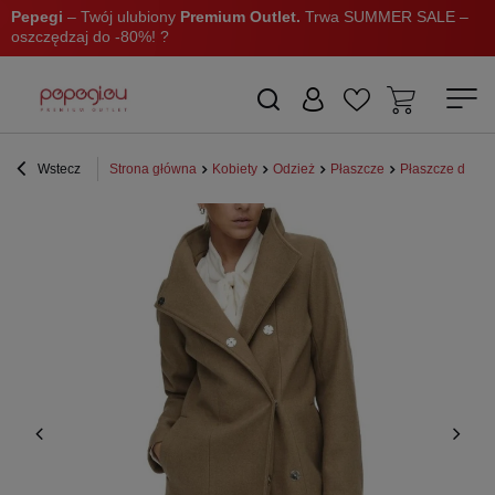
Pepegi
– Twój ulubiony
Premium Outlet.
Trwa SUMMER SALE –
oszczędzaj do -80%! ?
Wstecz
Strona główna
Kobiety
Odzież
Płaszcze
Płaszcze długie