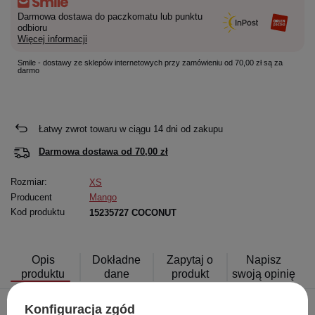
Darmowa dostawa do paczkomatu lub punktu
odbioru
Więcej informacji
Smile - dostawy ze sklepów internetowych przy zamówieniu od 70,00 zł są za
darmo
Łatwy zwrot towaru w ciągu
14
dni od zakupu
Darmowa dostawa od
70,00 zł
Rozmiar:
XS
Producent
Mango
Kod produktu
15235727 COCONUT
Opis
Dokładne
Zapytaj o
Napisz
produktu
dane
produkt
swoją opinię
Konfiguracja zgód