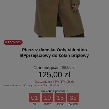
W PROMOCJI
Płaszcz damska Only Valentina
BFprzejściowy do kolan brązowy
299,00 zł
Cena katalogowa:
125,00 zł
Oszczędzasz
58
% (
174,00 zł
).
Najniższa cena z 30 dni przed obniżką:
118,00 zł
Do końca promocji:
01
10
15
33
dni
godzin
minut
sekund