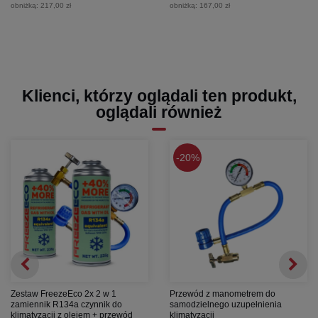
obniżką:
217,00 zł
obniżką:
167,00 zł
Klienci, którzy oglądali ten produkt,
oglądali również
20%
Zestaw FreezeEco 2x 2 w 1
Przewód z manometrem do
zamiennik R134a czynnik do
samodzielnego uzupełnienia
klimatyzacji z olejem + przewód
klimatyzacji