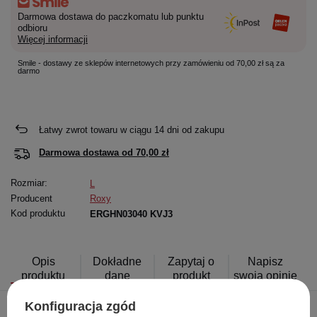
Darmowa dostawa do paczkomatu lub punktu
odbioru
Więcej informacji
Smile - dostawy ze sklepów internetowych przy zamówieniu od 70,00 zł są za
darmo
Łatwy zwrot towaru w ciągu
14
dni od zakupu
Darmowa dostawa od
70,00 zł
Rozmiar:
L
Producent
Roxy
Kod produktu
ERGHN03040 KVJ3
Opis
Dokładne
Zapytaj o
Napisz
produktu
dane
produkt
swoją opinię
Konfiguracja zgód