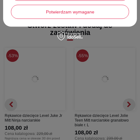
Praktyczne detale:
Rękawice posiadają elastyczny ściągacz w
mankiecie oraz specjalny klips, który pozwala spiąć je razem, aby
zapobiec zgubieniu jednej z nich w szatni czy podróży.
Potwierdzam wymagane
Wybierz
Roxy Jetty Mitt
i spraw, by zima była pełna kolorów i ciepła!
Stwórz zestaw i dodaj do
zamówienia
53%
55%
Rękawice dziecięce Level Juke Jr
Rękawice dziecięce Level Jolie
Mitt Ninja narciarskie
Teen Mitt narciarskie granatowo
białe r. L
108,00 zł
108,00 zł
Cena katalogowa:
229,00 zł
Cena katalogowa:
239,00 zł
Najniższa cena w okresie 30 dni przed