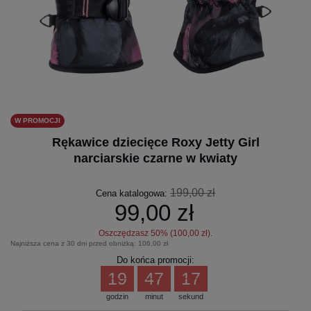
W PROMOCJI
Rękawice dziecięce Roxy Jetty Girl
narciarskie czarne w kwiaty
199,00 zł
Cena katalogowa:
99,00 zł
Oszczędzasz
50
% (
100,00 zł
).
Najniższa cena z 30 dni przed obniżką:
106,00 zł
Do końca promocji:
19
47
17
godzin
minut
sekund