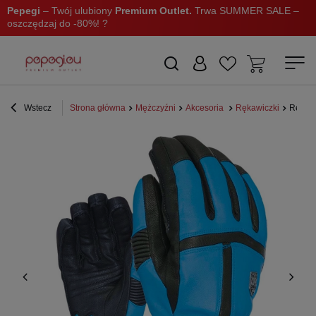
Pepegi
– Twój ulubiony
Premium Outlet.
Trwa SUMMER SALE –
oszczędzaj do -80%! ?
Wstecz
Strona główna
Mężczyźni
Akcesoria
Rękawiczki
Rękawi