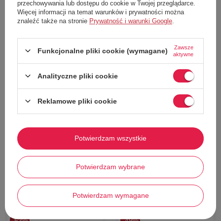
przechowywania lub dostępu do cookie w Twojej przeglądarce.
Sportowa, techniczna rękawica od marki Level
Więcej informacji na temat warunków i prywatności można
Wytworzone z
wysokiej jakości wodoodpornej skóry naturalnej
znaleźć także na stronie
Prywatność i warunki Google
.
Rękawice
można połączyć ze sobą
Miękka, przyjemna
wełniana podszewka wewnątrz
Zawsze
Funkcjonalne pliki cookie (wymagane)
Wyraziste kolory
aktywne
Plakietka z logiem
na froncie
Analityczne pliki cookie
Elastyczne i regulowane neoprenowe
mankiety
Technologia
Thermo-Plus 3000
Reklamowe pliki cookie
Potwierdzam wszystkie
Potwierdzam wybrane
Stwórz zestaw i dodaj do
zamówienia
Potwierdzam wymagane
53%
49%