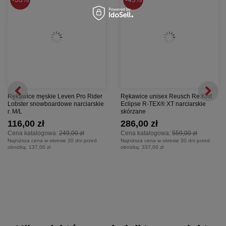
Rękawice męskie Leven Pro Rider
Rękawice unisex Reusch Re:Knit
Lobster snowboardowe narciarskie
Eclipse R-TEX® XT narciarskie
r. M/L
skórzane
116,00 zł
286,00 zł
Cena katalogowa:
249,00 zł
Cena katalogowa:
559,00 zł
Najniższa cena w okresie 30 dni przed
Najniższa cena w okresie 30 dni przed
obniżką:
137,00 zł
obniżką:
337,00 zł