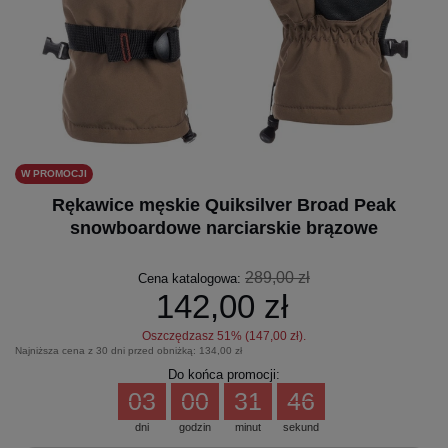
W PROMOCJI
Rękawice męskie Quiksilver Broad Peak
snowboardowe narciarskie brązowe
289,00 zł
Cena katalogowa:
142,00 zł
Oszczędzasz
51
% (
147,00 zł
).
Najniższa cena z 30 dni przed obniżką:
134,00 zł
Do końca promocji:
03
00
31
45
dni
godzin
minut
sekund