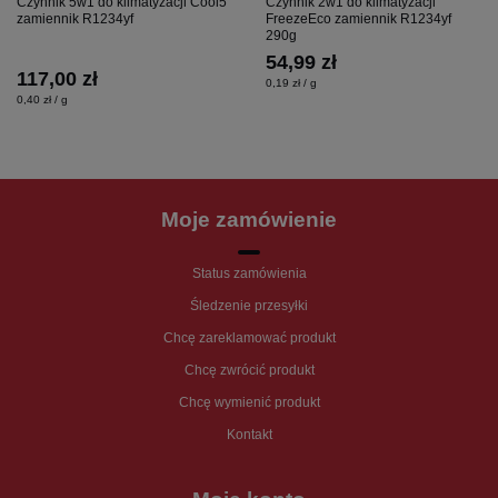
Czynnik 5w1 do klimatyzacji Cool5
Czynnik 2w1 do klimatyzacji
zamiennik R1234yf
FreezeEco zamiennik R1234yf
290g
54,99 zł
117,00 zł
0,19 zł / g
0,40 zł / g
Moje zamówienie
Status zamówienia
Śledzenie przesyłki
Chcę zareklamować produkt
Chcę zwrócić produkt
Chcę wymienić produkt
Kontakt