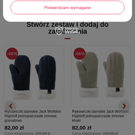
osłonę nadgarstków i przedramion, a regulowany jedną ręką mankiet
Potwierdzam wymagane
pozwala na szybkie i szczelne dopasowanie.
Praktyczne dodatki:
Elastyczna smycz zapobiega zgubieniu
rękawic po ich zdjęciu, np. na wyciągu.
Stwórz zestaw i dodaj do
Ekologiczny wybór:
Tkanina zewnętrzna to mieszanka poliestrowa,
zamówienia
stworzona z myślą o środowisku.
Wybierz
Quiksilver Broad Peak Mitt
i ciesz się maksymalnym ciepłem
oraz swobodą podczas każdej zimowej wyprawy.
66%
66%
Rękawiczki damskie Jack Wolfskin
Rękawiczki damskie Jack Wolfskin
Highloft jednopalczaste zimowe
Highloft jednopalczaste zimowe
granatowe
khaki
82,00 zł
82,00 zł
Cena katalogowa:
239,00 zł
Cena katalogowa:
239,00 zł