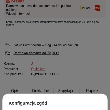
Darmowa dostawa do paczkomatu lub punktu
odbioru
Więcej informacji
Smile - dostawy ze sklepów internetowych przy zamówieniu od 70,00 zł są za
darmo
Łatwy zwrot towaru w ciągu
14
dni od zakupu
Darmowa dostawa od
70,00 zł
Rozmiar:
S
Producent
Quiksilver
Kod produktu
EQYHN03183 CPV0
Opis
Dokładne
Zapytaj o
Napisz
produktu
dane
produkt
swoją opinię
Konfiguracja zgód