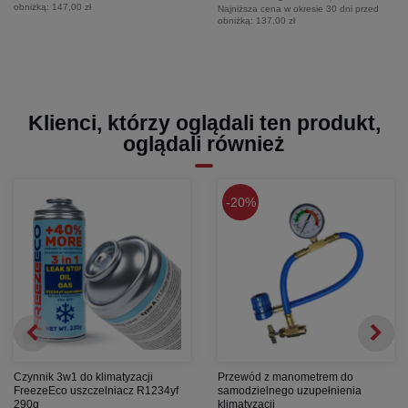
obniżką:
147,00 zł
Najniższa cena w okresie 30 dni przed
obniżką:
137,00 zł
Klienci, którzy oglądali ten produkt,
oglądali również
20%
Czynnik 3w1 do klimatyzacji
Przewód z manometrem do
FreezeEco uszczelniacz R1234yf
samodzielnego uzupełnienia
290g
klimatyzacji