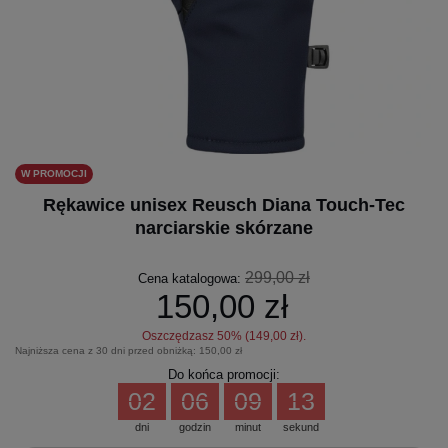
W PROMOCJI
Rękawice unisex Reusch Diana Touch-Tec
narciarskie skórzane
299,00 zł
Cena katalogowa:
150,00 zł
Oszczędzasz
50
% (
149,00 zł
).
Najniższa cena z 30 dni przed obniżką:
150,00 zł
Do końca promocji:
02
06
09
13
dni
godzin
minut
sekund