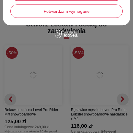
Niesamowita miękkość:
Podszewka MicroActive błyskawicznie
odprowadza wilgoć i jest niezwykle delikatna w dotyku, co zapobiega
podrażnieniom.
Potwierdzam wymagane
Wszechstronność:
Idealne zarówno na stok narciarski, jak i do
codziennych zimowych spacerów po mieście.
Stwórz zestaw i dodaj do
Design:
Pikowane detale ze skóry nadają im luksusowego
zamówienia
charakteru, który pasuje do każdej zimowej stylizacji.
50%
53%
Rękawice unisex Level Pro Rider
Rękawice męskie Leven Pro Rider
Mitt snowboardowe
Lobster snowboardowe narciarskie
r. M/L
125,00 zł
116,00 zł
Cena katalogowa:
249,00 zł
Cena katalogowa:
249,00 zł
Najniższa cena w okresie 30 dni przed