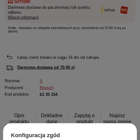
Darmowa dostawa do paczkomatu lub punktu
odbioru
Więcej informacji
Smile - dostawy ze sklepów internetowych przy zamówieniu od 70,00 zł są za
darmo
Łatwy zwrot towaru w ciągu
14
dni od zakupu
Darmowa dostawa od
70,00 zł
Rozmiar:
S
Producent
Reusch
Kod produktu
63 35 154
Opis
Dokładne
Zapytaj o
Napisz
produktu
dane
produkt
swoją opinię
Konfiguracja zgód