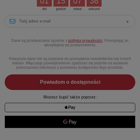
01
15
07
35
dni
godzin
minut
sekund
Dane są przetwarzane zgodnie z
polityką prywatności
. Przesyłając je,
akceptujesz jej postanowienia.
Powyższe dane nie są używane do przesyłania newsletterów lub innych
reklam. Włączając powiadomienie zgadzasz się jedynie na wysłanie
jednorazowo informacji o ponownej dostępności tego produktu.
Powiadom o dostępności
Możesz kupić także poprzez: