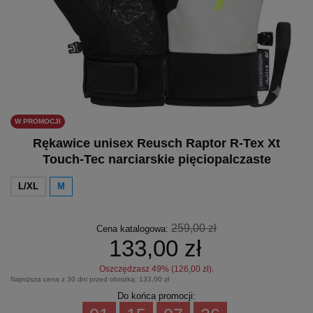
W PROMOCJI
Rękawice unisex Reusch Raptor R-Tex Xt
Touch-Tec narciarskie pięciopalczaste
L/XL
M
259,00 zł
Cena katalogowa:
133,00 zł
Oszczędzasz
49
% (
126,00 zł
).
Najniższa cena z 30 dni przed obniżką:
133,00 zł
Do końca promocji: