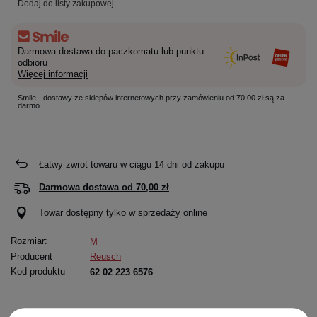
Dodaj do listy zakupowej
Darmowa dostawa do paczkomatu lub punktu
odbioru
Więcej informacji
Smile - dostawy ze sklepów internetowych przy zamówieniu od 70,00 zł są za
darmo
Łatwy zwrot towaru w ciągu
14
dni od zakupu
Darmowa dostawa od
70,00 zł
Towar dostępny tylko w sprzedaży online
Rozmiar:
M
Producent
Reusch
Kod produktu
62 02 223 6576