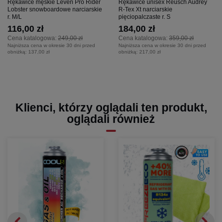
Rękawice męskie Leven Pro Rider
Rękawice unisex Reusch Audrey
Lobster snowboardowe narciarskie
R-Tex Xt narciarskie
r. M/L
pięciopalczaste r. S
116,00 zł
184,00 zł
Cena katalogowa:
249,00 zł
Cena katalogowa:
359,00 zł
Najniższa cena w okresie 30 dni przed
Najniższa cena w okresie 30 dni przed
obniżką:
137,00 zł
obniżką:
217,00 zł
Klienci, którzy oglądali ten produkt,
oglądali również