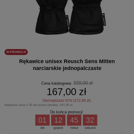
W PROMOCJI
Rękawice unisex Reusch Sens Mitten
narciarskie jednopalczaste
339,00 zł
Cena katalogowa:
167,00 zł
Oszczędzasz
51
% (
172,00 zł
).
Najniższa cena z 30 dni przed obniżką:
167,00 zł
Do końca promocji:
01
12
45
32
dni
godzin
minut
sekund