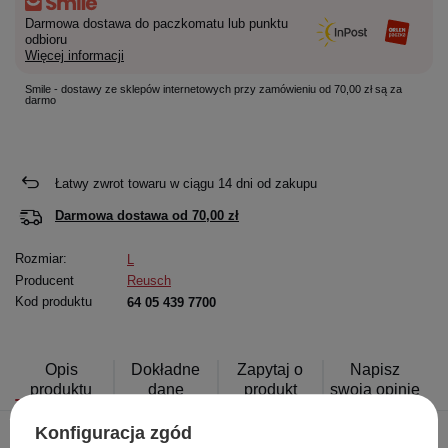
Darmowa dostawa do paczkomatu lub punktu
odbioru
Więcej informacji
Smile - dostawy ze sklepów internetowych przy zamówieniu od 70,00 zł są za
darmo
Łatwy zwrot towaru w ciągu
14
dni od zakupu
Darmowa dostawa od
70,00 zł
Rozmiar:
L
Producent
Reusch
Kod produktu
64 05 439 7700
Opis
Dokładne
Zapytaj o
Napisz
produktu
dane
produkt
swoją opinię
Konfiguracja zgód