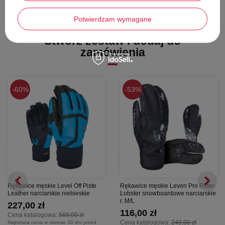
Eleganckie pikowania:
Stylowe przeszycia na wierzchniej stronie
dłoni nie tylko świetnie wyglądają, ale również zwiększają
elastyczność rękawicy.
Potwierdzam wymagane
Elastyczny mankiet:
Klasyczny ściągacz w nadgarstku
zapobiega przedostawaniu się śniegu i zimnego powietrza do środka.
Stwórz zestaw i dodaj do
zamówienia
60%
53%
Rękawice męskie Level Off Piste
Rękawice męskie Leven Pro Rider
Leather narciarskie niebieskie
Lobster snowboardowe narciarskie
r. M/L
227,00 zł
116,00 zł
Cena katalogowa:
569,00 zł
Cena katalogowa:
249,00 zł
Najniższa cena w okresie 30 dni przed