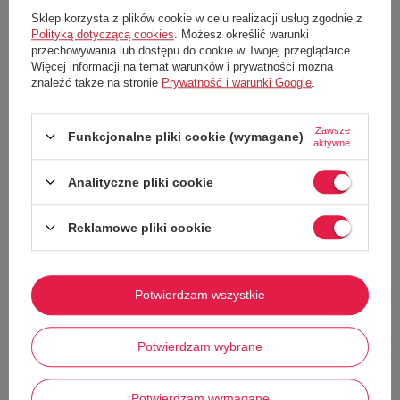
Doskonały, trwały i prosty model rękawiczek rowerowych z długim
Sklep korzysta z plików cookie w celu realizacji usług zgodnie z
palcem
Polityką dotyczącą cookies
. Możesz określić warunki
dla wszystkich miłośników trial-owej, freestyle-owej jazdy.
przechowywania lub dostępu do cookie w Twojej przeglądarce.
Więcej informacji na temat warunków i prywatności można
technologia
Super Fit™
- trzy panle gwarantują idealną ergonomię
znaleźć także na stronie
Prywatność i warunki Google
.
amortyzacja
piankowa 2 mm
otwory wentylacyjne zwiększające przepływ powietrza
Zawsze
oddychajacy materiał wierzchni zapewniający szybki transport wilgoci
Funkcjonalne pliki cookie (wymagane)
aktywne
tkanina elastyczna w 4 kierunkach
piankowe poduszki o grubości 2mm w okolicy nadgarstków,
Analityczne pliki cookie
rozkładają równomiernie nacisk, zwiększając komfort użytkowania.
chłonna mikrofibra absorbująca wilgoć na kciuku
Reklamowe pliki cookie
silikonowe nadruki na palcach poprawiające uchwyt
kompatybilne z ekranami dotykowymi
elastyczna wstawka ułatwiająca zakładanie
Potwierdzam wszystkie
Potwierdzam wybrane
Potwierdzam wymagane