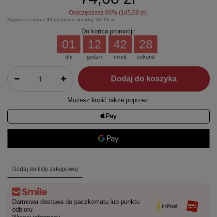
Oszczędzasz
66
% (
145,00 zł
).
Najniższa cena z 30 dni przed obniżką:
87,00 zł
Do końca promocji:
01
12
42
28
dni
godzin
minut
sekund
Dodaj do koszyka
Możesz kupić także poprzez:
Dodaj do listy zakupowej
Darmowa dostawa do paczkomatu lub punktu
odbioru