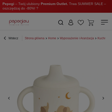
Pepegi
– Twój ulubiony
Premium Outlet.
Trwa SUMMER SALE –
oszczędzaj do -80%! ?
Wstecz
Strona główna
Home
Wyposażenie i Aranżacja
Kuchnia i 