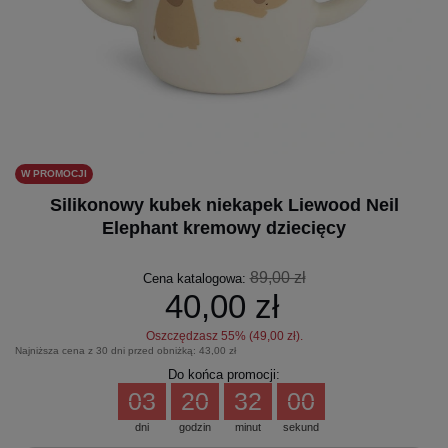
W PROMOCJI
Silikonowy kubek niekapek Liewood Neil
Elephant kremowy dziecięcy
89,00 zł
Cena katalogowa:
40,00 zł
Oszczędzasz
55
% (
49,00 zł
).
Najniższa cena z 30 dni przed obniżką:
43,00 zł
Do końca promocji:
03
20
32
00
dni
godzin
minut
sekund