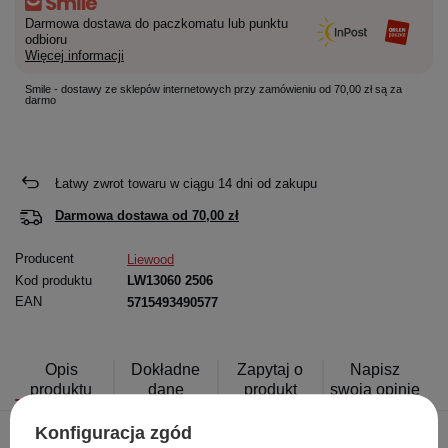
Darmowa dostawa do paczkomatu lub punktu
odbioru
Więcej informacji
Smile - dostawy ze sklepów internetowych przy zamówieniu od 70,00 zł są za
darmo
Łatwy zwrot towaru w ciągu
14
dni od zakupu
Darmowa dostawa od
70,00 zł
Producent
Liewood
Kod produktu
LW13060 2506
EAN
5715493490577
Opis
Dokładne
Zapytaj o
Napisz
produktu
dane
produkt
swoją opinię
Konfiguracja zgód