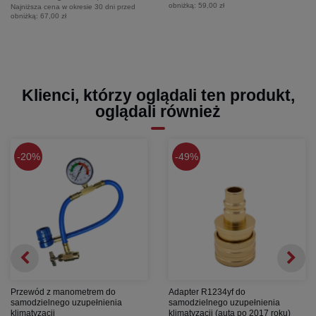
obniżką:
59,00 zł
Najniższa cena w okresie 30 dni przed
obniżką:
67,00 zł
Klienci, którzy oglądali ten produkt,
oglądali również
20%
49%
Przewód z manometrem do
Adapter R1234yf do
samodzielnego uzupełnienia
samodzielnego uzupełnienia
klimatyzacji
klimatyzacji (auta po 2017 roku)