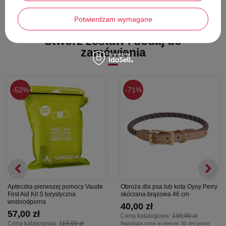
ozdobiony jest sennym motywem – znajdziesz tu słodkie słonie,
gwiazdki oraz księżyc, co z pewnością zaciekawi malucha podczas
Potwierdzam wymagane
posiłku.
Wygoda dla rodzica
Stwórz zestaw i dodaj do
zamówienia
Silikon to materiał niezwykle higieniczny i łatwy w pielęgnacji. Kubek
można bez obaw myć w zmywarce, co oszczędza Twój czas.
52%
71%
Apteczka pierwszej pomocy Vaude
Obroża dla psa lub kota Oyoy Perry
First Aid Kit S turystyczna
skórzana brązowa 46 cm
wodoodporna
40,00 zł
57,00 zł
Cena katalogowa:
139,00 zł
Cena katalogowa:
119,00 zł
Najniższa cena w okresie 30 dni przed