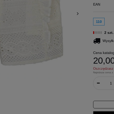
EAN
110
2 szt
Wysyłk
Cena katalo
20,00
Oszczędzas
Najniższa cena z