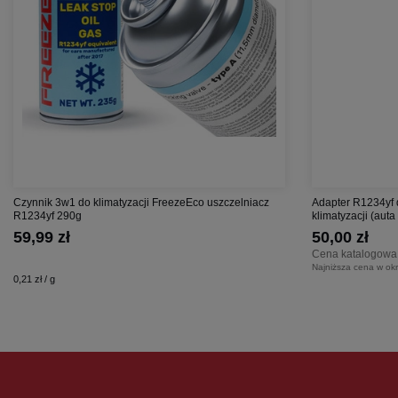
Czynnik 3w1 do klimatyzacji FreezeEco uszczelniacz
Adapter R1234yf 
R1234yf 290g
klimatyzacji (aut
59,99 zł
50,00 zł
Cena katalogowa
Najniższa cena w okr
0,21 zł / g