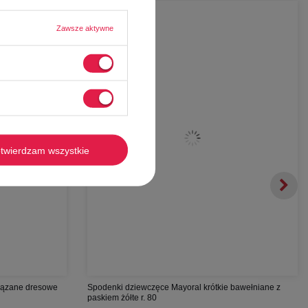
-
71%
Zawsze aktywne
twierdzam wszystkie
wiązane dresowe
Spodenki dziewczęce Mayoral krótkie bawełniane z
paskiem żółte r. 80