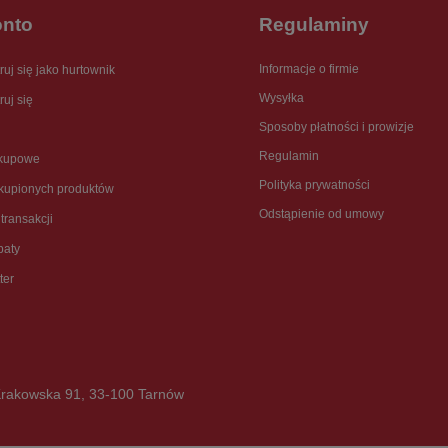
onto
Regulaminy
Informacje o firmie
ruj się jako hurtownik
Wysyłka
ruj się
Sposoby płatności i prowizje
Regulamin
akupowe
Polityka prywatności
akupionych produktów
Odstąpienie od umowy
 transakcji
baty
ter
rakowska 91
,
33-100
Tarnów