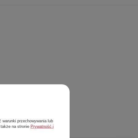
ć warunki przechowywania lub
 także na stronie
Prywatność i