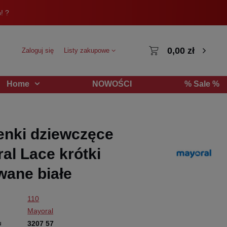
! ?
0,00 zł
Zaloguj się
Listy zakupowe
NOWOŚCI
% Sale %
Home
nki dziewczęce
al Lace krótki
wane białe
110
Mayoral
u
3207 57