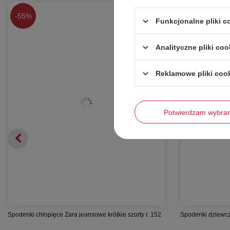
-
55%
-
72%
Funkcjonalne pliki 
Analityczne pliki coo
Reklamowe pliki coo
Potwierdzam wybra
Spodenki chłopięce Zara jeansowe krótkie szorty r. 152
Spodenki dziewcz