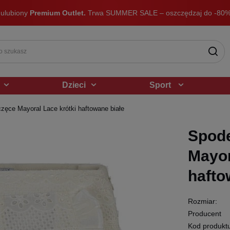
 ulubiony
Premium Outlet.
Trwa SUMMER SALE – oszczędzaj do -80%
Dzieci
Sport
zęce Mayoral Lace krótki haftowane białe
Spode
Mayor
hafto
Rozmiar:
Producent
Kod produkt