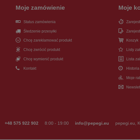
Moje zamówienie
Moje k
Status zamówienia
Zarejest
Śledzenie przesyłki
Zarejest
Chcę zareklamować produkt
Koszyk
Chcę zwrócić produkt
Listy z
Chcę wymienić produkt
Lista z
Kontakt
Historia
Moje ra
Newslet
+48 575 922 902
8:00 - 19:00
info@pepegi.eu
pepegi.eu
,
K