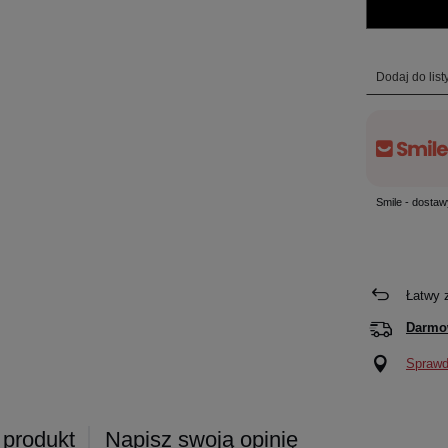
Dodaj do lis
Smile - dostaw
Łatwy 
Darmo
Sprawdź
 produkt
Napisz swoją opinię