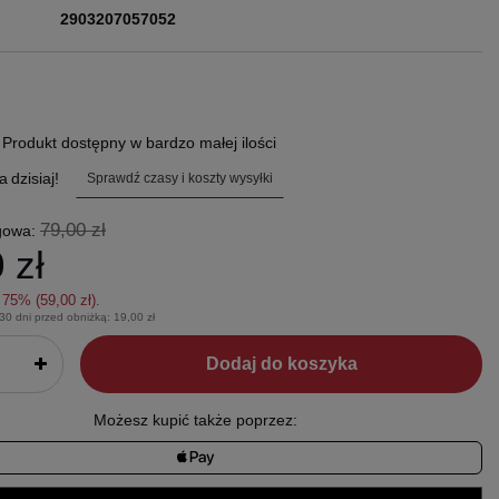
2903207057052
.
Produkt dostępny w bardzo małej ilości
a
dzisiaj!
Sprawdź czasy i koszty wysyłki
79,00 zł
gowa:
 zł
z
75
% (
59,00 zł
).
 30 dni przed obniżką:
19,00 zł
Dodaj do koszyka
Możesz kupić także poprzez: