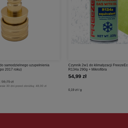
do samodzielnego uzupełnienia
Czynnik 2w1 do klimatyzacji FreezeE
a po 2017 roku)
R134a 290g + Mikrofibra
54,99 zł
:
98,75 zł
esie 30 dni przed obniżką:
48,00 zł
0,19 zł / g