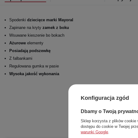
Spodenki
dziecięce marki Mayoral
Zapinane na kryty
zamek z boku
Wsuwane kieszenie bo bokach
Ażurowe
elementy
Posiadają podszewkę
Z falbankami
Regulowana gumka w pasie
Wysoka jakość wykonania
Konfiguracja zgód
Dbamy o Twoją prywatn
Sklep korzysta z plików cookie 
dostępu do cookie w Twojej prz
warunki Google
.