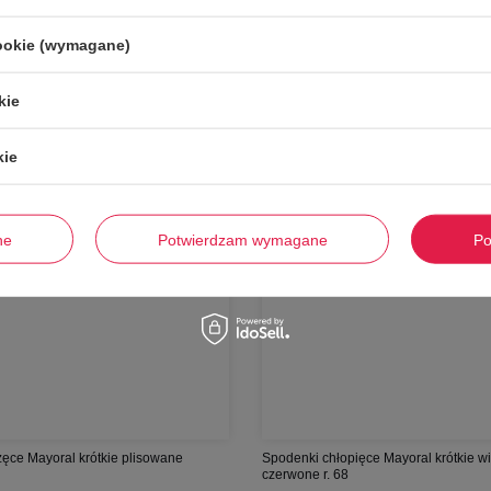
-
65%
cookie (wymagane)
kie
kie
ne
Potwierdzam wymagane
Po
ęce Mayoral krótkie plisowane
Spodenki chłopięce Mayoral krótkie 
czerwone r. 68