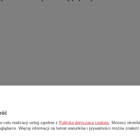
ość
Stwórz zestaw i dodaj do zamówienia
w celu realizacji usług zgodnie z
Polityką dotyczącą cookies
. Możesz określi
eglądarce. Więcej informacji na temat warunków i prywatności można znaleźć