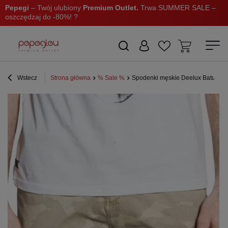
Pepegi
– Twój ulubiony
Premium Outlet.
Trwa SUMMER SALE –
oszczędzaj do -80%! ?
Wstecz
Strona główna
% Sale %
Spodenki męskie Deelux Batuan le