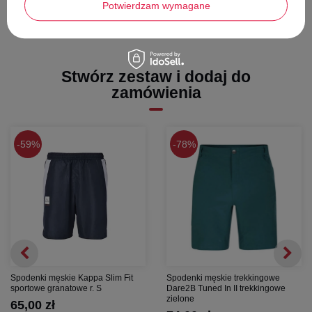
Potwierdzam wymagane
Stwórz zestaw i dodaj do
zamówienia
59%
78%
Spodenki męskie Kappa Slim Fit
Spodenki męskie trekkingowe
sportowe granatowe r. S
Dare2B Tuned In II trekkingowe
zielone
65,00 zł