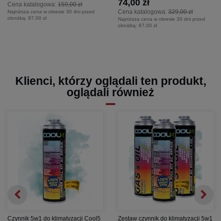
74,00 zł
Cena katalogowa:
159,00 zł
Cena katalogowa:
329,00 zł
Najniższa cena w okresie 30 dni przed
obniżką:
97,00 zł
Najniższa cena w okresie 30 dni przed
obniżką:
87,00 zł
Klienci, którzy oglądali ten produkt,
oglądali również
Czynnik 5w1 do klimatyzacji Cool5
Zestaw czynnik do klimatyzacji 5w1