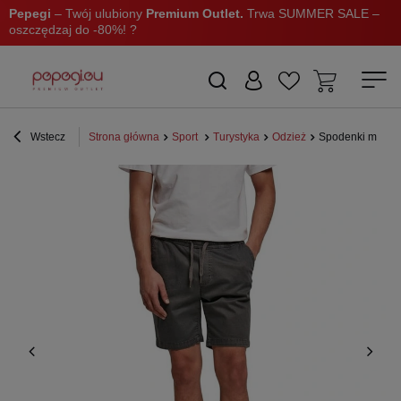
Pepegi
– Twój ulubiony
Premium Outlet.
Trwa SUMMER SALE –
oszczędzaj do -80%! ?
Wstecz
Strona główna
Sport
Turystyka
Odzież
Spodenki męskie 