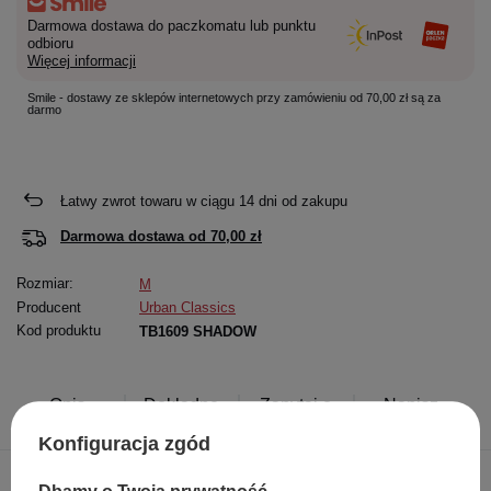
Darmowa dostawa do paczkomatu lub punktu
odbioru
Więcej informacji
Smile - dostawy ze sklepów internetowych przy zamówieniu od 70,00 zł są za
darmo
Łatwy zwrot towaru w ciągu
14
dni od zakupu
Darmowa dostawa od
70,00 zł
Rozmiar:
M
Producent
Urban Classics
Kod produktu
TB1609 SHADOW
Opis
Dokładne
Zapytaj o
Napisz
produktu
dane
produkt
swoją opinię
Konfiguracja zgód