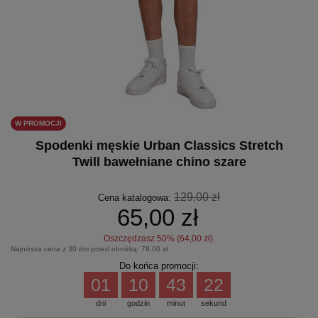
W PROMOCJI
Spodenki męskie Urban Classics Stretch
Twill bawełniane chino szare
129,00 zł
Cena katalogowa:
65,00 zł
Oszczędzasz
50
% (
64,00 zł
).
Najniższa cena z 30 dni przed obniżką:
79,00 zł
Do końca promocji:
01
10
43
22
dni
godzin
minut
sekund