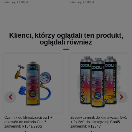
obniżką:
77,00 zł
obniżką:
73,00 zł
Klienci, którzy oglądali ten produkt,
oglądali również
Czynnik do klimatyzacji 5w1 +
Zestaw czynnik do klimatyzacji 5w1
przewód do nabicia Cool5
+ 2x 2w1 do klimatyzacji Cool5
zamiennik R134a 290g
zamiennik R1234yf