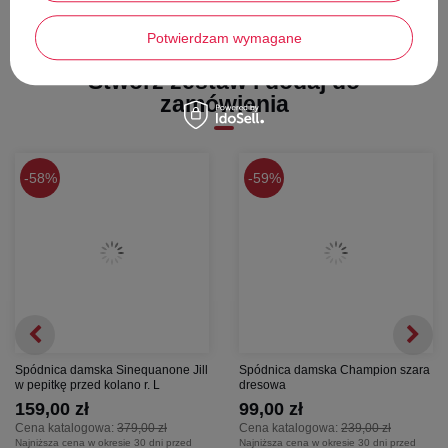
Potwierdzam wymagane
Stwórz zestaw i dodaj do
zamówienia
58%
59%
Spódnica damska Sinequanone Jill
Spódnica damska Champion szara
w pepitkę przed kolano r. L
dresowa
159,00 zł
99,00 zł
Cena katalogowa:
379,00 zł
Cena katalogowa:
239,00 zł
Najniższa cena w okresie 30 dni przed
Najniższa cena w okresie 30 dni przed