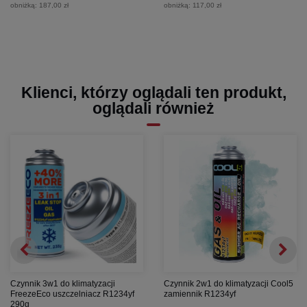
obniżką:
187,00 zł
obniżką:
117,00 zł
Klienci, którzy oglądali ten produkt,
oglądali również
Czynnik 3w1 do klimatyzacji
Czynnik 2w1 do klimatyzacji Cool5
FreezeEco uszczelniacz R1234yf
zamiennik R1234yf
290g