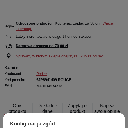
Odroczone płatności.
Kup teraz, zapłać za 30 dni.
Więcej
informacji
Łatwy zwrot towaru w ciągu
14
dni od zakupu
Darmowa dostawa od
70,00 zł
Sprawdź, w którym sklepie obejrzysz i kupisz od ręki
Rozmiar:
L
Producent
Rodier
Kod produktu
5JP8941409 ROUGE
EAN
3661014974328
Opis
Dokładne
Zapytaj o
Napisz
produktu
dane
produkt
swoją opinię
Konfiguracja zgód