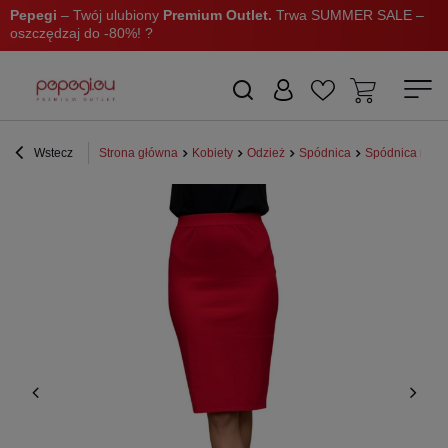
Pepegi
– Twój ulubiony
Premium Outlet.
Trwa SUMMER SALE –
oszczędzaj do -80%! ?
Wstecz
Strona główna
Kobiety
Odzież
Spódnica
Spódnica midi