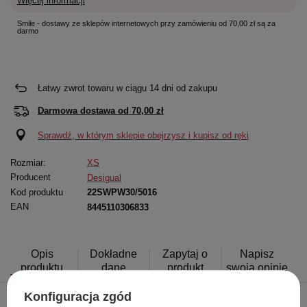
Więcej informacji
Smile - dostawy ze sklepów internetowych przy zamówieniu od 70,00 zł są za
darmo
Łatwy zwrot towaru w ciągu
14
dni od zakupu
Darmowa dostawa od
70,00 zł
Sprawdź, w którym sklepie obejrzysz i kupisz od ręki
Rozmiar:
XS
Producent
Desigual
Kod produktu
22SWPW30/5016
EAN
8445110306833
Opis
Dokładne
Zapytaj o
Napisz
produktu
dane
produkt
swoją opinię
Konfiguracja zgód