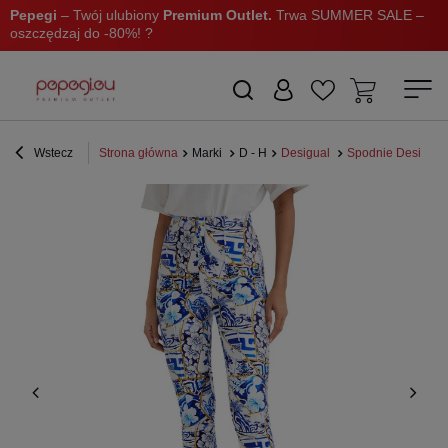
Pepegi
– Twój ulubiony
Premium Outlet.
Trwa SUMMER SALE –
oszczędzaj do -80%! ?
Wstecz
Strona główna
Marki
D - H
Desigual
Spodnie Desigual