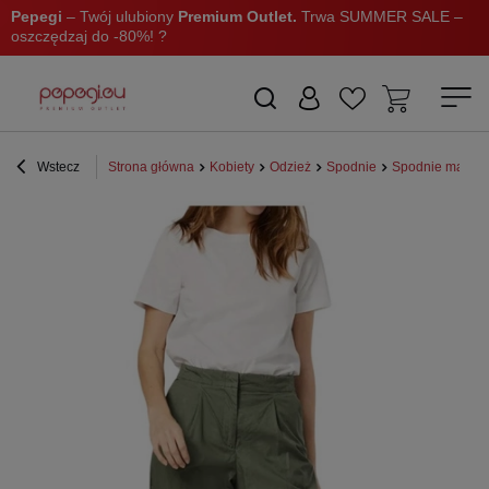
Pepegi
– Twój ulubiony
Premium Outlet.
Trwa SUMMER SALE –
oszczędzaj do -80%! ?
Wstecz
Strona główna
Kobiety
Odzież
Spodnie
Spodnie materi