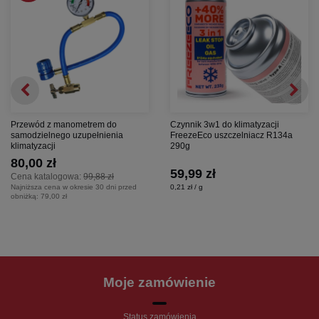
Przewód z manometrem do
Czynnik 3w1 do klimatyzacji
samodzielnego uzupełnienia
FreezeEco uszczelniacz R134a
klimatyzacji
290g
80,00 zł
59,99 zł
Cena katalogowa:
99,88 zł
Najniższa cena w okresie 30 dni przed
0,21 zł / g
obniżką:
79,00 zł
Moje zamówienie
Status zamówienia