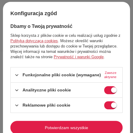
Rozmiar:
XS
Producent
Vero Moda
Konfiguracja zgód
Kod produktu
10246856
Dbamy o Twoją prywatność
Sklep korzysta z plików cookie w celu realizacji usług zgodnie z
Opis
Dokładne
Zapytaj o
Napisz
Polityką dotyczącą cookies
. Możesz określić warunki
produktu
dane
produkt
swoją opinię
przechowywania lub dostępu do cookie w Twojej przeglądarce.
Więcej informacji na temat warunków i prywatności można
znaleźć także na stronie
Prywatność i warunki Google
.
Spodnie damskie jeansowe marki
Vero Moda
Wykonane z
wysokiej jakości materiałów
Zawsze
Funkcjonalne pliki cookie (wymagane)
aktywne
Fason
z czterema kieszeniami
Średni stan
talii
Analityczne pliki cookie
Zapinane na haftki i zamek
Modny fason
Reklamowe pliki cookie
Ponadczasowy kolor
Elastyczna
guma w pasie
w tylnej części
Szersza nogawka
w kant
Potwierdzam wszystkie
Idealne na co dzień!