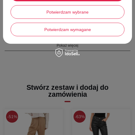
WYMIARY
Potwierdzam wybrane
długość całkowita - 98 cm
szerokość w pasie - 34,5 cm
Potwierdzam wymagane
Pokaż więcej
Stwórz zestaw i dodaj do
zamówienia
51%
63%