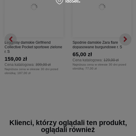
Legginsy damskie Girlfriend
Spodnie damskie Zara flare
Collective Pocket sportowe zielone
dopasowane burgundowe r. S
r. S
65,00 zł
159,00 zł
Cena katalogowa:
129,00 zł
Cena katalogowa:
399,00 zł
Najniższa cena w okresie 30 dni przed
obniżką:
77,00 zł
Najniższa cena w okresie 30 dni przed
obniżką:
187,00 zł
Klienci, którzy oglądali ten produkt,
oglądali również