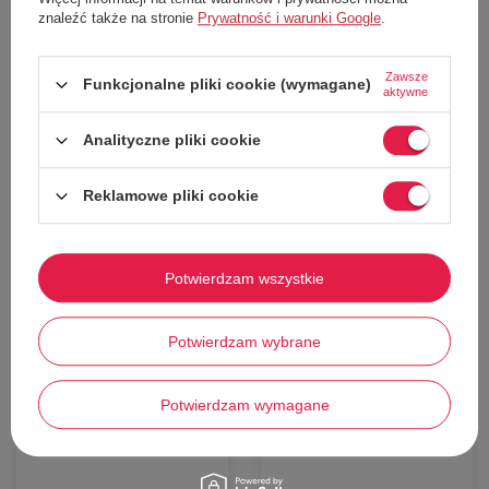
Materiałowe spodnie marki Liu jo
znaleźć także na stronie
Prywatność i warunki Google
.
Doskonale sprawdzą się do eleganckiej stylizacji
Zapinane na guzik, zamek oraz haftkę
Zawsze
Funkcjonalne pliki cookie (wymagane)
Wykonane z lnu
aktywne
Kieszenie boczne wsuwane, tylne zapinane na guzik
Analityczne pliki cookie
Szlufki na pasek
Reklamowe pliki cookie
Potwierdzam wszystkie
Stwórz zestaw i dodaj do
Potwierdzam wybrane
zamówienia
Potwierdzam wymagane
60%
50%