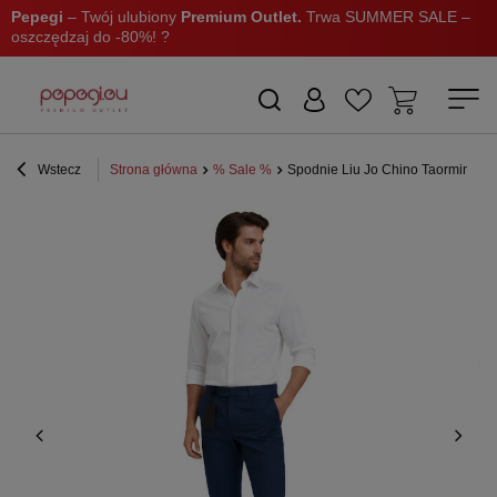
Pepegi
– Twój ulubiony
Premium Outlet.
Trwa SUMMER SALE –
oszczędzaj do -80%! ?
Wstecz
Strona główna
% Sale %
Spodnie Liu Jo Chino Taormina ele