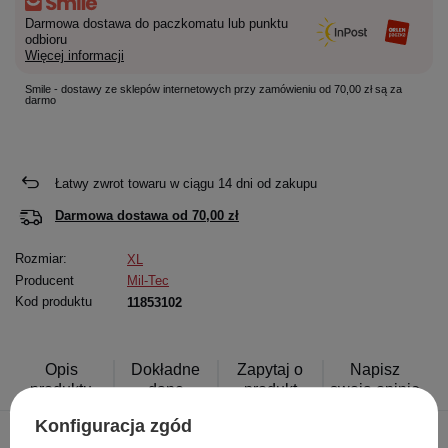
Darmowa dostawa do paczkomatu lub punktu
odbioru
Więcej informacji
Smile - dostawy ze sklepów internetowych przy zamówieniu od 70,00 zł są za
darmo
Łatwy zwrot towaru w ciągu
14
dni od zakupu
Darmowa dostawa od
70,00 zł
Rozmiar:
XL
Producent
Mil-Tec
Kod produktu
11853102
Opis
Dokładne
Zapytaj o
Napisz
produktu
dane
produkt
swoją opinię
Konfiguracja zgód