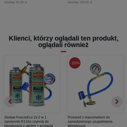
obniżką:
61,00 zł
obniżką:
109,00 zł
Klienci, którzy oglądali ten produkt,
oglądali również
20%
Zestaw FreezeEco 2x 2 w 1
Przewód z manometrem do
zamiennik R134a czynnik do
samodzielnego uzupełnienia
klimatyzacji z olejem + przewód
klimatyzacji