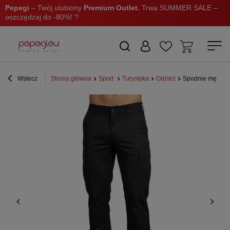
Pepegi
– Twój ulubiony
Premium Outlet.
Trwa SUMMER SALE –
oszczędzaj do -80%! ?
Wstecz
Strona główna
Sport
Turystyka
Odzież
Spodnie męskie M