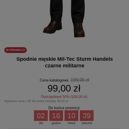
W PROMOCJI
Spodnie męskie Mil‑Tec Sturm Handels
czarne militarne
199,00 zł
Cena katalogowa:
99,00 zł
Oszczędzasz
50
% (
100,00 zł
).
Najniższa cena z 30 dni przed obniżką:
94,00 zł
Do końca promocji:
02
16
10
38
dni
godzin
minut
sekund