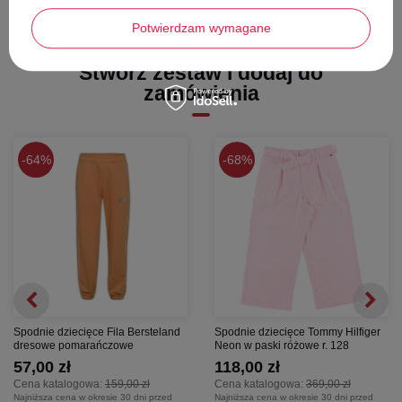
Szerokość w pasie -
52 cm
Potwierdzam wymagane
Długość całkowita -
111 cm
Długość nogawki od kroku -
82 cm
Stwórz zestaw i dodaj do
zamówienia
64%
68%
Spodnie dziecięce Fila Bersteland
Spodnie dziecięce Tommy Hilfiger
dresowe pomarańczowe
Neon w paski różowe r. 128
57,00 zł
118,00 zł
Cena katalogowa:
159,00 zł
Cena katalogowa:
369,00 zł
Najniższa cena w okresie 30 dni przed
Najniższa cena w okresie 30 dni przed