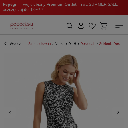
Pepegi
– Twój ulubiony
Premium Outlet.
Trwa SUMMER SALE –
oszczędzaj do -80%! ?
Wstecz
Strona główna
Marki
D - H
Desigual
Sukienki Desigual