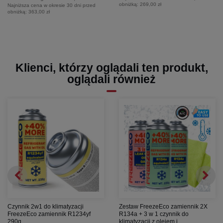
obniżką:
269,00 zł
Najniższa cena w okresie 30 dni przed
obniżką:
363,00 zł
Klienci, którzy oglądali ten produkt,
oglądali również
Czynnik 2w1 do klimatyzacji
Zestaw FreezeEco zamiennik 2X
FreezeEco zamiennik R1234yf
R134a + 3 w 1 czynnik do
290g
klimatyzacji z olejem i