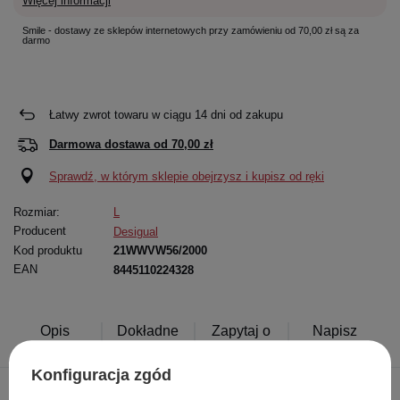
Więcej informacji
Smile - dostawy ze sklepów internetowych przy zamówieniu od 70,00 zł są za
darmo
Łatwy zwrot towaru w ciągu
14
dni od zakupu
Darmowa dostawa od
70,00 zł
Sprawdź, w którym sklepie obejrzysz i kupisz od ręki
Rozmiar:
L
Producent
Desigual
Kod produktu
21WWVW56/2000
EAN
8445110224328
Opis
Dokładne
Zapytaj o
Napisz
produktu
dane
produkt
swoją opinię
Konfiguracja zgód