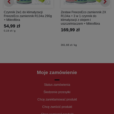
Czynnik 2w1 do klimatyzacji
Zestaw FreezeEco zamiennik 2X
FreezeEco zamiennik R134a 290g
R134a + 3 w 1 czynnik do
+ Mikrofibra
klimatyzacji z olejem i
uszczelniaczem + Mikrofibra
54,99 zł
169,99 zł
0,19 zł / g
361,68 zł / kg
Moje zamówienie
Status zamówienia
Śledzenie przesyłki
Chcę zareklamować produkt
Chcę zwrócić produkt