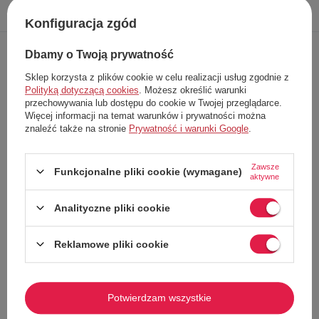
Opis
Dokładne
Zapytaj o
Napisz
produktu
dane
produkt
swoją opinię
Konfiguracja zgód
Dbamy o Twoją prywatność
Sklep korzysta z plików cookie w celu realizacji usług zgodnie z
Sukienka Desigual Vilafranca to esencja charakterystycznego stylu
marki – połączenie klasycznego fasonu koszulowego z artystyczną
Polityką dotyczącą cookies
. Możesz określić warunki
eksplozją kolorów i wzorów. Model ten zachwyca swobodną elegancją i
przechowywania lub dostępu do cookie w Twojej przeglądarce.
doskonale sprawdzi się u kobiet, które lubią wyraziste, niebanalne
Więcej informacji na temat warunków i prywatności można
stylizacje.
znaleźć także na stronie
Prywatność i warunki Google
.
Najważniejsze cechy:
Fason szmizjerki
– sukienka koszulowa z kołnierzykiem, zapinana
na guziki na całej długości.
Zawsze
Funkcjonalne pliki cookie (wymagane)
aktywne
Długość midi
– elegancka forma zakończona szeroką, efektowną
falbaną.
Analityczne pliki cookie
Wielokolorowy wzór
– energetyczna mieszanka kraty i
abstrakcyjnych motywów.
Rękawy do łokcia
– klasycznie wykończone mankietami.
Reklamowe pliki cookie
Odcięcie w talii
– subtelnie modeluje sylwetkę, zapewniając komfort
noszenia.
Desigual Vilafranca to wyjątkowa sukienka midi, która łączy koszulową
Potwierdzam wszystkie
klasykę z artystyczną swobodą i kolorem.