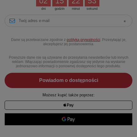
02
15
22
52
dni
godzin
minut
sekund
Dane są przetwarzane zgodnie z
polityką prywatności
. Przesyłając je,
akceptujesz jej postanowienia.
Powyższe dane nie są używane do przesyłania newsletterów lub innych
reklam. Włączając powiadomienie zgadzasz się jedynie na wysłanie
jednorazowo informacji o ponownej dostępności tego produktu.
Powiadom o dostępności
Możesz kupić także poprzez: