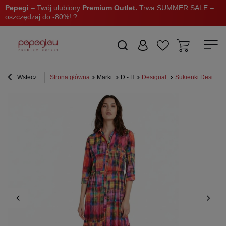
Pepegi
– Twój ulubiony
Premium Outlet.
Trwa SUMMER SALE –
oszczędzaj do -80%! ?
Wstecz
Strona główna
Marki
D - H
Desigual
Sukienki Desigual