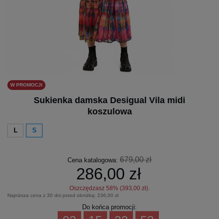
W PROMOCJI
Sukienka damska Desigual Vila midi
koszulowa
L
S
679,00 zł
Cena katalogowa:
286,00 zł
Oszczędzasz
58
% (
393,00 zł
).
Najniższa cena z 30 dni przed obniżką:
236,00 zł
Do końca promocji: