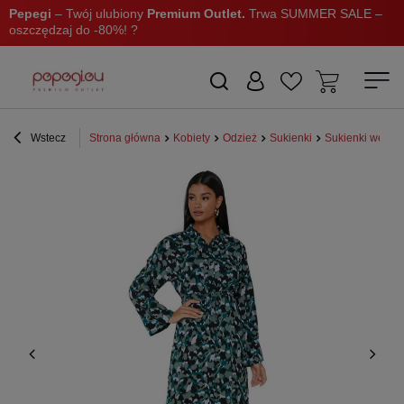
Pepegi
– Twój ulubiony
Premium Outlet.
Trwa SUMMER SALE –
oszczędzaj do -80%! ?
Wstecz
Strona główna
Kobiety
Odzież
Sukienki
Sukienki we wz