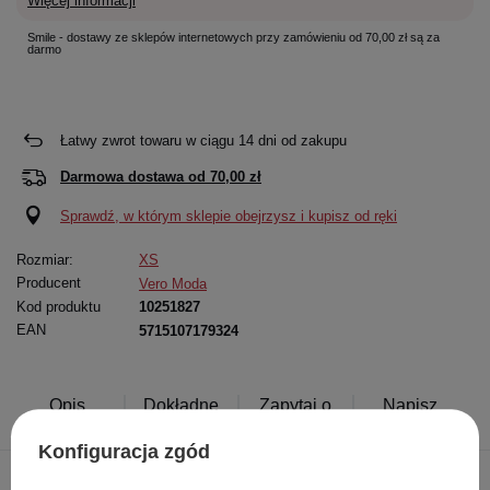
Więcej informacji
Smile - dostawy ze sklepów internetowych przy zamówieniu od 70,00 zł są za
darmo
Łatwy zwrot towaru w ciągu
14
dni od zakupu
Darmowa dostawa od
70,00 zł
Sprawdź, w którym sklepie obejrzysz i kupisz od ręki
Rozmiar:
XS
Producent
Vero Moda
Kod produktu
10251827
EAN
5715107179324
Opis
Dokładne
Zapytaj o
Napisz
produktu
dane
produkt
swoją opinię
Konfiguracja zgód