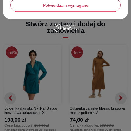
WYMIARY
Potwierdzam wymagane
długość - 104 cm
szerokość pod pachami - 49 cm
Stwórz zestaw i dodaj do
długość rękawa od pachy - 42 cm
zamówienia
58%
56%
Sukienka damska Naf Naf Sleppy
Sukienka damska Mango brązowa
koszulowa turkusowa r. XL
maxi z golfem r. M
108,00 zł
74,00 zł
Cena katalogowa:
259,00 zł
Cena katalogowa:
169,00 zł
Najniższa cena w okresie 30 dni przed
Najniższa cena w okresie 30 dni przed