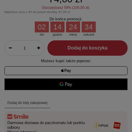
Oszczędzasz
59
% (
105,00 zł
).
Najniższa cena z 30 dni przed obniżką:
87,00 zł
Do końca promocji:
02
14
24
34
dni
godzin
minut
sekund
Dodaj do koszyka
Możesz kupić także poprzez:
Dodaj do listy zakupowej
Darmowa dostawa do paczkomatu lub punktu
odbioru