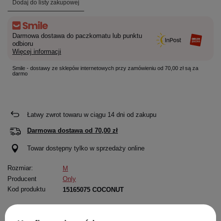
Dodaj do listy zakupowej
Darmowa dostawa do paczkomatu lub punktu
odbioru
Więcej informacji
Smile - dostawy ze sklepów internetowych przy zamówieniu od 70,00 zł są za
darmo
Łatwy zwrot towaru w ciągu
14
dni od zakupu
Darmowa dostawa od
70,00 zł
Towar dostępny tylko w sprzedaży online
Rozmiar:
M
Producent
Only
Kod produktu
15165075 COCONUT