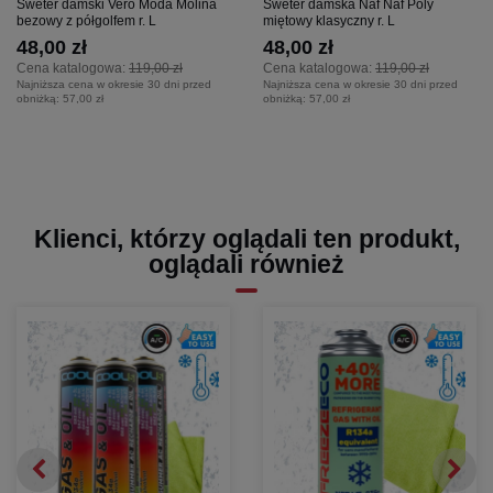
Sweter damski Vero Moda Molina
Sweter damska Naf Naf Poly
bezowy z półgolfem r. L
miętowy klasyczny r. L
48,00 zł
48,00 zł
Cena katalogowa:
119,00 zł
Cena katalogowa:
119,00 zł
Najniższa cena w okresie 30 dni przed
Najniższa cena w okresie 30 dni przed
obniżką:
57,00 zł
obniżką:
57,00 zł
Klienci, którzy oglądali ten produkt,
oglądali również