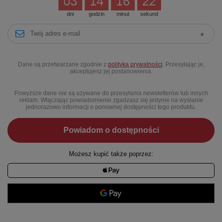
03
14
16
22
dni
godzin
minut
sekund
Dane są przetwarzane zgodnie z
polityką prywatności
. Przesyłając je,
akceptujesz jej postanowienia.
Powyższe dane nie są używane do przesyłania newsletterów lub innych
reklam. Włączając powiadomienie zgadzasz się jedynie na wysłanie
jednorazowo informacji o ponownej dostępności tego produktu.
Powiadom o dostępności
Możesz kupić także poprzez: