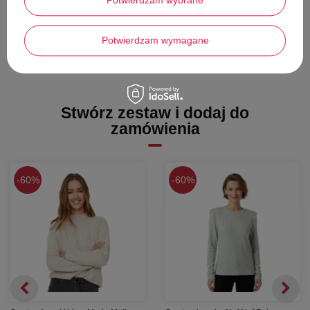
Potwierdzam wybrane
chłodem, nie powodując uczucia ucisku czy dyskomfortu.
Pokaż więcej
Minimalistyczne wykończenie:
Brak zbędnych ozdobników
sprawia, że model ten jest ponadczasowy i nigdy nie wychodzi z
Potwierdzam wymagane
mody.
Stwórz zestaw i dodaj do
zamówienia
60%
60%