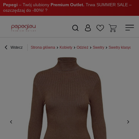
Pepegi
– Twój ulubiony
Premium Outlet.
Trwa SUMMER SALE –
oszczędzaj do -80%! ?
Wstecz
Strona główna
Kobiety
Odzież
Swetry
Swetry klasyczne