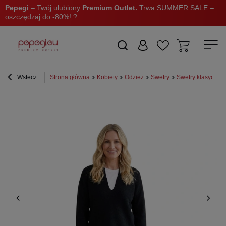
Pepegi
– Twój ulubiony
Premium Outlet.
Trwa SUMMER SALE –
oszczędzaj do -80%! ?
Wstecz
Strona główna
Kobiety
Odzież
Swetry
Swetry klasyczne