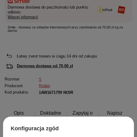
Darmowa dostawa do paczkomatu lub punktu
odbioru
Więcej informacji
Smile - dostawy ze sklepów internetowych przy zamówieniu od 70,00 zł są za
darmo
Łatwy zwrot towaru w ciągu
14
dni od zakupu
Darmowa dostawa od
70,00 zł
Rozmiar:
S
Producent
Rodier
Kod produktu
1AW1671799 NOIR
Opis
Dokładne
Zapytaj o
Napisz
produktu
dane
produkt
swoją opinię
Konfiguracja zgód