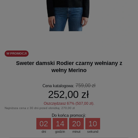
W PROMOCJI
Sweter damski Rodier czarny wełniany z
wełny Merino
759,00 zł
Cena katalogowa:
252,00 zł
Oszczędzasz
67
% (
507,00 zł
).
Najniższa cena z 30 dni przed obniżką:
270,00 zł
Do końca promocji:
02
14
20
10
dni
godzin
minut
sekund