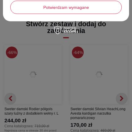
Potwierdzam wymagane
Stwórz zestaw i dodaj do
zamówienia
66%
64%
Sweter damski Rodier półgols
Sweter damski Silvian HeachLong
szary luźny z dodatkiem wełny r. L
Avesta kardigan narzutka
pomarańczowy
244,00 zł
170,00 zł
Cena katalogowa:
719,00 zł
Cena katalogowa:
469,00 zł
Najniższa cena w okresie 30 dni przed