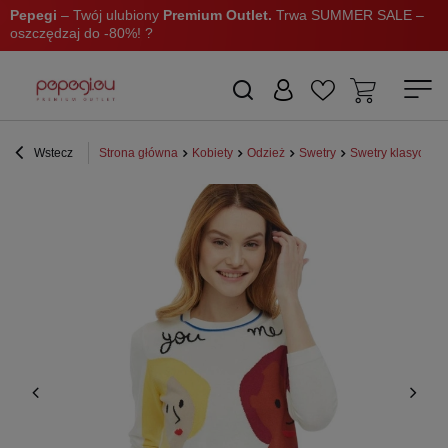
Pepegi
– Twój ulubiony
Premium Outlet.
Trwa SUMMER SALE –
oszczędzaj do -80%! ?
Wstecz
Strona główna
Kobiety
Odzież
Swetry
Swetry klasyczne