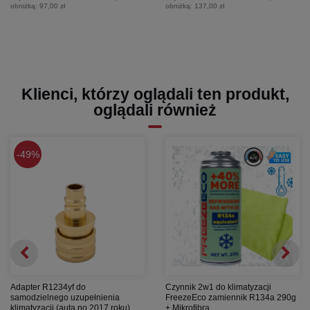
obniżką:
97,00 zł
obniżką:
137,00 zł
Klienci, którzy oglądali ten produkt,
oglądali również
49%
Adapter R1234yf do
Czynnik 2w1 do klimatyzacji
samodzielnego uzupełnienia
FreezeEco zamiennik R134a 290g
klimatyzacji (auta po 2017 roku)
+ Mikrofibra