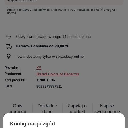
Więcej informacji
Smile - dostawy ze sklepów internetowych przy zamówieniu od 70,00 zł są za
darmo
Łatwy zwrot towaru w ciągu
14
dni od zakupu
Darmowa dostawa od
70,00 zł
Towar dostępny tylko w sprzedaży online
Rozmiar:
XS
Producent
United Colors of Benetton
Kod produktu
1198E1L96
EAN
8033379897911
Opis
Dokładne
Zapytaj o
Napisz
produktu
dane
produkt
swoją opinię
Konfiguracja zgód