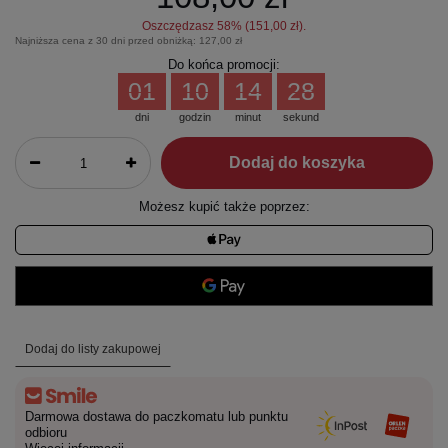
Oszczędzasz
58
% (
151,00 zł
).
Najniższa cena z 30 dni przed obniżką:
127,00 zł
Do końca promocji:
01
10
14
28
dni
godzin
minut
sekund
Dodaj do koszyka
Możesz kupić także poprzez:
Dodaj do listy zakupowej
Darmowa dostawa do paczkomatu lub punktu
odbioru