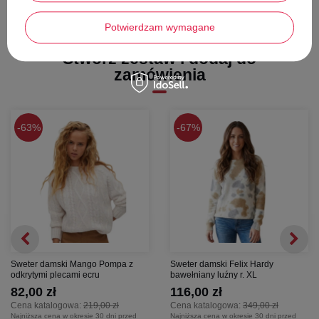
Dbałość o Detale
: Precyzyjne wykończenie mankietów i dołu swetra
oraz wysokiej jakości splot żakardowy świadczą o luksusowym
Potwierdzam wymagane
rodowodzie produktu.
WYMIARY:
Stwórz zestaw i dodaj do
zamówienia
długość - 57 cm
szerokość pod pachami - 44 cm
długość rękawa - 61 cm
63%
67%
Sweter damski Mango Pompa z
Sweter damski Felix Hardy
odkrytymi plecami ecru
bawełniany luźny r. XL
82,00 zł
116,00 zł
Cena katalogowa:
219,00 zł
Cena katalogowa:
349,00 zł
Najniższa cena w okresie 30 dni przed
Najniższa cena w okresie 30 dni przed