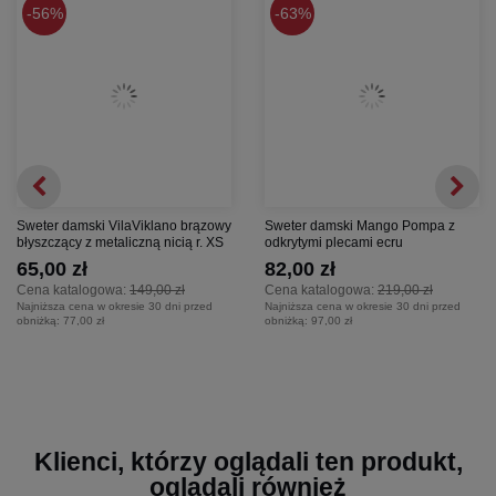
56%
63%
Sweter damski VilaViklano brązowy
Sweter damski Mango Pompa z
błyszczący z metaliczną nicią r. XS
odkrytymi plecami ecru
65,00 zł
82,00 zł
Cena katalogowa:
149,00 zł
Cena katalogowa:
219,00 zł
Najniższa cena w okresie 30 dni przed
Najniższa cena w okresie 30 dni przed
obniżką:
77,00 zł
obniżką:
97,00 zł
Klienci, którzy oglądali ten produkt,
oglądali również