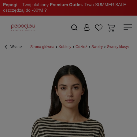
Pepegi
– Twój ulubiony
Premium Outlet.
Trwa SUMMER SALE –
oszczędzaj do -80%! ?
Wstecz
Strona główna
Kobiety
Odzież
Swetry
Swetry klasyczne