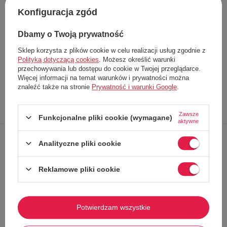
Łatwy zwrot towaru w ciągu
14
dni od zakupu
Konfiguracja zgód
Darmowa dostawa od
70,00 zł
Dbamy o Twoją prywatność
Rozmiar:
M
Sklep korzysta z plików cookie w celu realizacji usług zgodnie z
Producent
United Colors of Benetton
Polityką dotyczącą cookies
. Możesz określić warunki
przechowywania lub dostępu do cookie w Twojej przeglądarce.
Kod produktu
3OA23M545
Więcej informacji na temat warunków i prywatności można
znaleźć także na stronie
Prywatność i warunki Google
.
Opis
Dokładne
Zapytaj o
Napisz
produktu
dane
produkt
swoją opinię
Zawsze
Funkcjonalne pliki cookie (wymagane)
aktywne
Analityczne pliki cookie
Klasyka z odrobiną blasku.
Ten cienki sweterek marki United Colors
of Benetton to dowód na to, że paski nigdy nie wychodzą z mody,
Reklamowe pliki cookie
a jedynie zyskują nowe, szlachetne oblicze.
To idealna propozycja dla kobiet, które szukają uniwersalnej góry –
pasującej zarówno do codziennych jeansów, jak i bardziej
eleganckich stylizacji biurowych
.
Potwierdzam wszystkie
Dlaczego ten model Cię zachwyci?