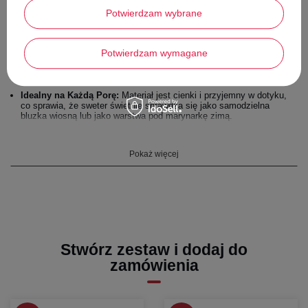
Subtelny Błysk (Złota Nitka):
Klasyczny wzór w czarno-kremowe
Potwierdzam wybrane
paski został wzbogacony o metalizowaną, złotą nić. Dzięki temu
sweter pięknie mieni się w świetle, dodając stylizacji elegancji, ale
nie będąc przy tym przesadnie krzykliwym.
Potwierdzam wymagane
Kobiecy Fason (Dekolt w Łódkę):
Szeroki dekolt typu łódka
subtelnie eksponuje szyję i obojczyki, nadając sylwetce lekkości i
wdzięku.
Idealny na Każdą Porę:
Materiał jest cienki i przyjemny w dotyku,
co sprawia, że sweter świetnie sprawdza się jako samodzielna
bluzka wiosną lub jako warstwa pod marynarkę zimą.
Komfort i Dopasowanie:
Dzięki dodatkowi elastanu (4%) oraz
wiskozy, dzianina jest elastyczna, miękka i świetnie dopasowuje się
do figury, nie krępując ruchów.
Pokaż więcej
Stwórz zestaw i dodaj do
zamówienia