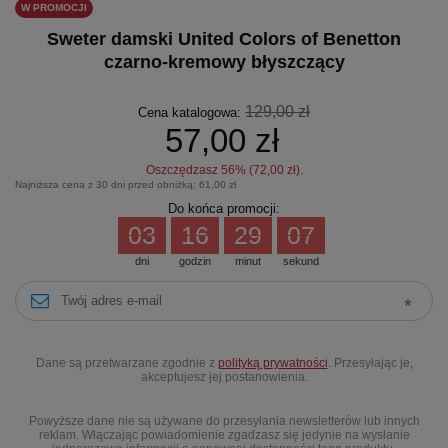
W PROMOCJI
Sweter damski United Colors of Benetton
czarno-kremowy błyszczący
129,00 zł
Cena katalogowa:
57,00 zł
Oszczędzasz
56
% (
72,00 zł
).
Najniższa cena z 30 dni przed obniżką:
61,00 zł
Do końca promocji:
03
16
29
06
dni
godzin
minut
sekund
Dane są przetwarzane zgodnie z
polityką prywatności
. Przesyłając je,
akceptujesz jej postanowienia.
Powyższe dane nie są używane do przesyłania newsletterów lub innych
reklam. Włączając powiadomienie zgadzasz się jedynie na wysłanie