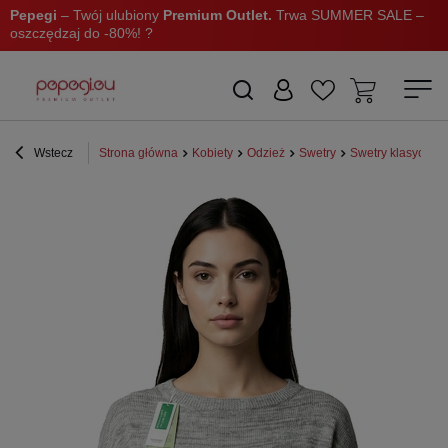
Pepegi
– Twój ulubiony
Premium Outlet.
Trwa SUMMER SALE –
oszczędzaj do -80%! ?
Wstecz
Strona główna
Kobiety
Odzież
Swetry
Swetry klasyczne