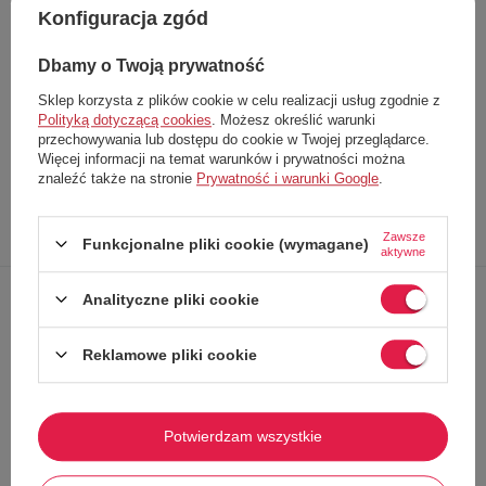
Konfiguracja zgód
Towar dostępny tylko w sprzedaży online
Dbamy o Twoją prywatność
Rozmiar:
XS/S
Sklep korzysta z plików cookie w celu realizacji usług zgodnie z
Producent
United Colors of Benetton
Polityką dotyczącą cookies
. Możesz określić warunki
Kod produktu
118W3M150 93R
przechowywania lub dostępu do cookie w Twojej przeglądarce.
EAN
8300338984204
Więcej informacji na temat warunków i prywatności można
znaleźć także na stronie
Prywatność i warunki Google
.
Opis
Dokładne
Zapytaj o
Napisz
Zawsze
produktu
dane
produkt
swoją opinię
Funkcjonalne pliki cookie (wymagane)
aktywne
Analityczne pliki cookie
Postaw na ponadczasową klasykę, która nigdy się nie nudzi.
Ten
sweter marki United Colors of Benetton to kwintesencja stylu
"effortless chic"
. Szary melanż to jeden z najbardziej uniwersalnych
Reklamowe pliki cookie
wzorów, który pasuje do każdego typu urody i świetnie komponuje się z
resztą garderoby.
✔️To idealny wybór dla kobiet, które szukają swetra wygodnego,
Potwierdzam wszystkie
ale z charakterem
– doskonałego zarówno do biura, jak i na
weekendowy wyjazd.