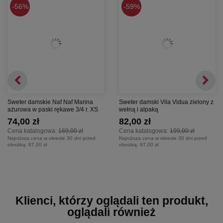
56%
59%
Sweter damskie Naf Naf Marina
Sweter damski Vila Vidua zielony z
ażurowa w paski rękawe 3/4 r. XS
wełną i alpaką
74,00 zł
82,00 zł
Cena katalogowa:
169,00 zł
Cena katalogowa:
199,00 zł
Najniższa cena w okresie 30 dni przed
Najniższa cena w okresie 30 dni przed
obniżką:
87,00 zł
obniżką:
97,00 zł
Klienci, którzy oglądali ten produkt,
oglądali również