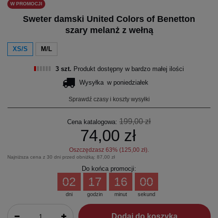
W PROMOCJI
Sweter damski United Colors of Benetton
szary melanż z wełną
XS/S
M/L
3 szt.
Produkt dostępny w bardzo małej ilości
Wysyłka
w poniedziałek
Sprawdź czasy i koszty wysyłki
199,00 zł
Cena katalogowa:
74,00 zł
Oszczędzasz
63
% (
125,00 zł
).
Najniższa cena z 30 dni przed obniżką:
87,00 zł
Do końca promocji:
02
17
16
00
dni
godzin
minut
sekund
Dodaj do koszyka