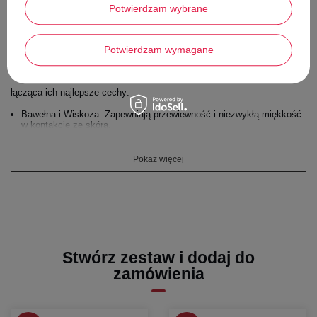
Dlaczego ten model to doskonała baza stylizacji?
Potwierdzam wybrane
✔️Efektowny Melanż:
Sweter nie jest jednolicie szary. Posiada
strukturę melanżu (przeplatające się nitki w różnych odcieniach
Potwierdzam wymagane
szarości i bieli), co nadaje mu głębi i sprawia, że wygląda szlachetnie.
✔️Bogaty Skład Materiału:
To mieszanka aż czterech włókien,
łącząca ich najlepsze cechy:
Bawełna i Wiskoza: Zapewniają przewiewność i niezwykłą miękkość
w kontakcie ze skórą.
Wełna (8%): Dodaje naturalnego ciepła.
Pokaż więcej
kryl: Sprawia, że sweter jest trwały i łatwy w pielęgnacji.
✔️Kobiecy Krój:
Dekolt w łódkę: Subtelnie eksponuje linię ramion i szyję, dodając
sylwetce lekkości.
Rozcięcia po bokach: Nowoczesny detal, który sprawia, że sweter
lepiej układa się na biodrach (nie opina ich) i zapewnia swobodę
Stwórz zestaw i dodaj do
ruchów.
zamówienia
Wykończenie: Rękawy oraz dół swetra zakończone są estetycznym
ściągaczem.