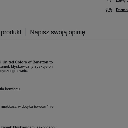
Łatwy 
Darmo
 produkt
Napisz swoją opinię
i United Colors of Benetton to
a zamek błyskawiczny zyskuje on
asycznego swetra.
ria komfortu.
miękkość w dotyku (sweter "nie
y zamek błyskawiczny zakończony