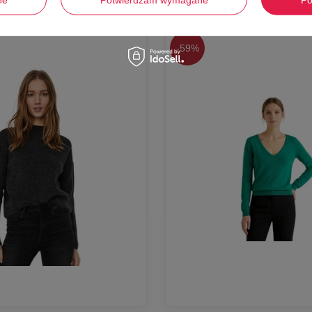
-
59%