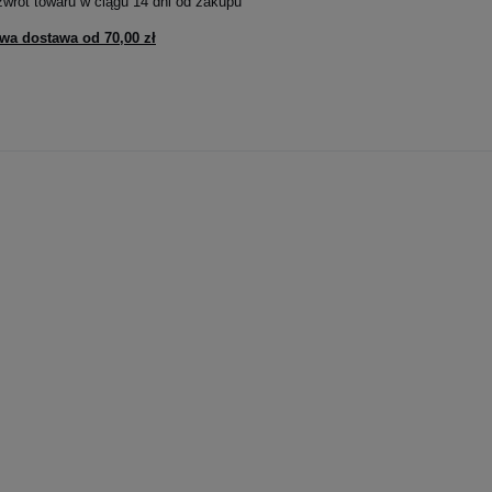
zwrot towaru w ciągu
14
dni od zakupu
wa dostawa od
70,00 zł