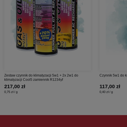
Zestaw czynnik do klimatyzacji 5w1 + 2x 2w1 do
Czynnik 5w1 do k
klimatyzacji Cool5 zamiennik R1234yf
217,00 zł
117,00 zł
0,75 zł / g
0,40 zł / g