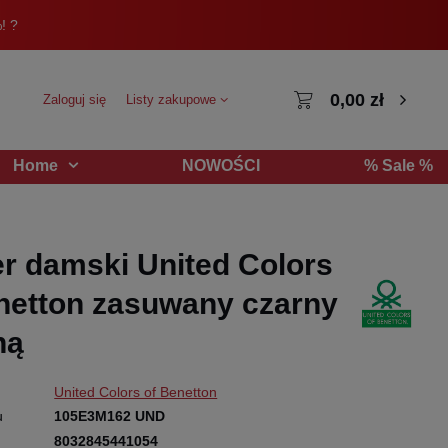
! ?
0,00 zł
Zaloguj się
Listy zakupowe
NOWOŚCI
% Sale %
Home
r damski United Colors
netton zasuwany czarny
ną
United Colors of Benetton
u
105E3M162 UND
8032845441054