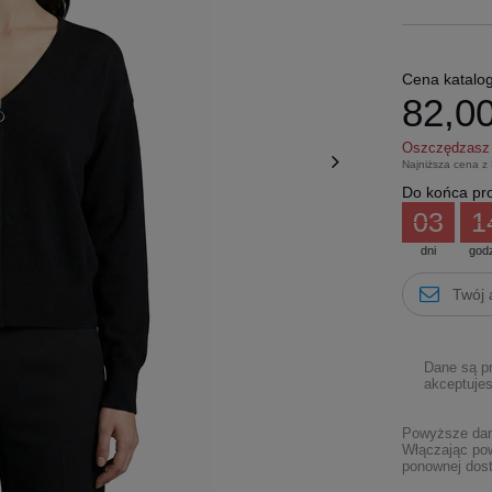
Cena katalo
82,00
Oszczędzas
Najniższa cena z
Do końca pro
03
1
dni
god
Dane są p
akceptujes
Powyższe dane
Włączając pow
ponownej dost