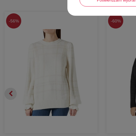
-
56%
-
60%