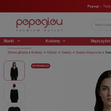
Pepegi
– Twój
Marki
Kobiety
Mężczyźni
Strona główna
Kobiety
Odzież
Swetry
Swetry klasyczne
Swe
W PROMOCJI