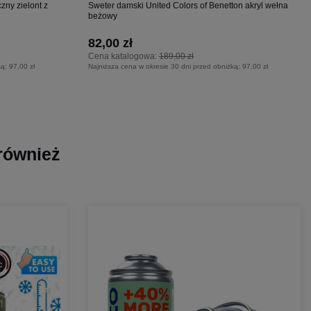
ny zielont z
Sweter damski United Colors of Benetton akryl wełna
beżowy
82,00 zł
Cena katalogowa:
189,00 zł
ką:
97,00 zł
Najniższa cena w okresie 30 dni przed obniżką:
97,00 zł
 również