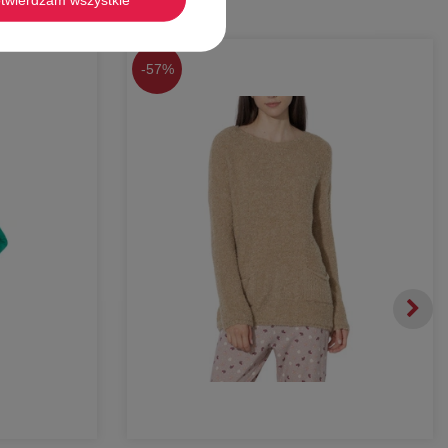
-
57%