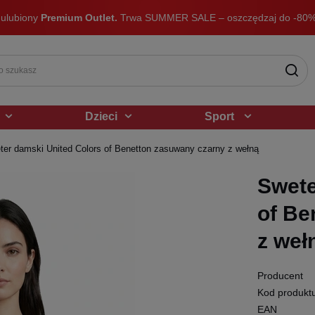
 ulubiony
Premium Outlet.
Trwa SUMMER SALE – oszczędzaj do -80%
Dzieci
Sport
ter damski United Colors of Benetton zasuwany czarny z wełną
Swete
of Be
z weł
Producent
Kod produkt
EAN