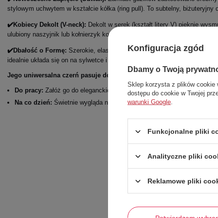
stylowym uchwytem w kształcie kółka (ring pull). To subtelny, biżuteryjny d
✔️Kobiecy Dekolt (V-neck):
Dekolt w serek (kształt litery V) pięknie wy
ulubiony naszyjnik lub kołnierzyk koszuli.
Konfiguracja zgód
✔️Dbałość o Formę:
Szerokie, elastyczne ściągacze przy mankietach oraz
idealnie układa się on na sylwetce i nie podciąga podczas noszenia.
Dbamy o Twoją prywatn
Jego uniwersalna czerń pasuje do każdego typu urody i okazji.
Sklep korzysta z plików cookie 
Do pracy:
Załóż go do eleganckich spodni w kant (jak na zdjęciu) lub o
dostępu do cookie w Twojej prz
warunki Google
.
Na co dzień:
Świetnie wygląda narzucony na biały T-shirt w zestawie z
Funkcjonalne pliki 
Analityczne pliki coo
Reklamowe pliki coo
Potwierdzam wybra