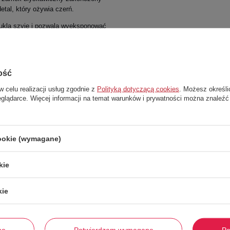
etal, który ożywia czerń.
smukla szyję i pozwala wyeksponować
 na dole swetra sprawiają, że
ość
w celu realizacji usług zgodnie z
Polityką dotyczącą cookies
. Możesz określi
łówkowej spódnicy.
eglądarce. Więcej informacji na temat warunków i prywatności można znaleźć
 ulubionymi jeansami.
cookie (wymagane)
kie
kie
Stwórz zestaw i dodaj do zamówienia
ne
Potwierdzam wymagane
Po