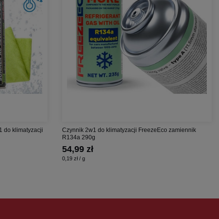
1 do klimatyzacji
Czynnik 2w1 do klimatyzacji FreezeEco zamiennik
R134a 290g
54,99 zł
0,19 zł / g