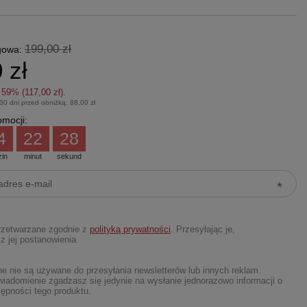
199,00 zł
gowa:
 zł
z
59
% (
117,00 zł
).
 30 dni przed obniżką:
88,00 zł
mocji:
4
22
27
zin
minut
sekund
rzetwarzane zgodnie z
polityką prywatności
. Przesyłając je,
z jej postanowienia.
 nie są używane do przesyłania newsletterów lub innych reklam.
iadomienie zgadzasz się jedynie na wysłanie jednorazowo informacji o
ępności tego produktu.