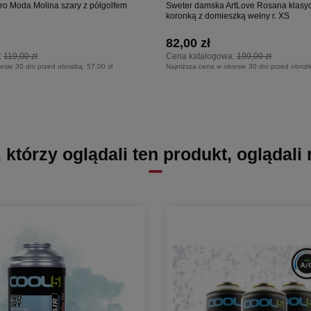
ro Moda Molina szary z półgolfem
Sweter damska ArtLove Rosana klasycz
koronką z domieszką wełny r. XS
82,00 zł
:
119,00 zł
Cena katalogowa:
199,00 zł
esie 30 dni przed obniżką:
57,00 zł
Najniższa cena w okresie 30 dni przed obniż
, którzy oglądali ten produkt, oglądali