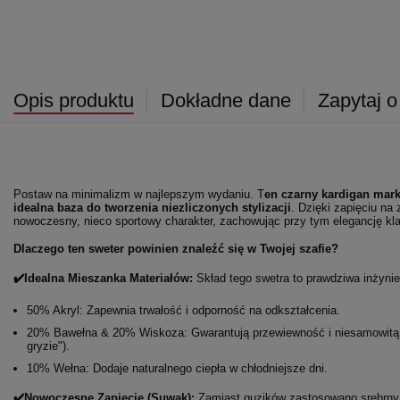
Opis produktu
Dokładne dane
Zapytaj o
Postaw na minimalizm w najlepszym wydaniu. T
en czarny kardigan mark
idealna baza do tworzenia niezliczonych stylizacji
. Dzięki zapięciu n
nowoczesny, nieco sportowy charakter, zachowując przy tym elegancję kl
Dlaczego ten sweter powinien znaleźć się w Twojej szafie?
✔️Idealna Mieszanka Materiałów:
Skład tego swetra to prawdziwa inżynie
50% Akryl: Zapewnia trwałość i odporność na odkształcenia.
20% Bawełna & 20% Wiskoza: Gwarantują przewiewność i niesamowitą 
gryzie").
10% Wełna: Dodaje naturalnego ciepła w chłodniejsze dni.
✔️Nowoczesne Zapięcie (Suwak):
Zamiast guzików zastosowano srebrn