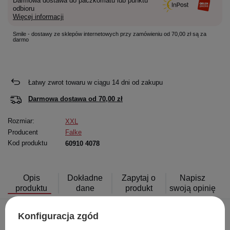
Darmowa dostawa do paczkomatu lub punktu
odbioru
Więcej informacji
Smile - dostawy ze sklepów internetowych przy zamówieniu od 70,00 zł są za
darmo
Łatwy zwrot towaru w ciągu
14
dni od zakupu
Darmowa dostawa od
70,00 zł
Rozmiar:
XXL
Producent
Falke
Kod produktu
60910 4078
Opis
Dokładne
Zapytaj o
Napisz
produktu
dane
produkt
swoją opinię
Konfiguracja zgód
Postaw na luksus i naturalny komfort w najlepszym wydaniu.