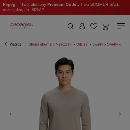
Pepegi
– Twój ulubiony
Premium Outlet.
Trwa SUMMER SALE –
oszczędzaj do -80%! ?
Wstecz
Strona główna
Mężczyźni
Odzież
Swetry
Swetry klasyc