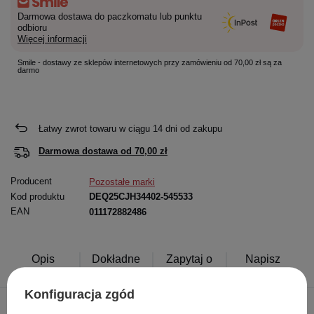
Darmowa dostawa do paczkomatu lub punktu
odbioru
Więcej informacji
Smile - dostawy ze sklepów internetowych przy zamówieniu od 70,00 zł są za
darmo
Łatwy zwrot towaru w ciągu
14
dni od zakupu
Darmowa dostawa od
70,00 zł
Producent
Pozostałe marki
Kod produktu
DEQ25CJH34402-545533
EAN
011172882486
Opis
Dokładne
Zapytaj o
Napisz
produktu
dane
produkt
swoją opinię
Konfiguracja zgód