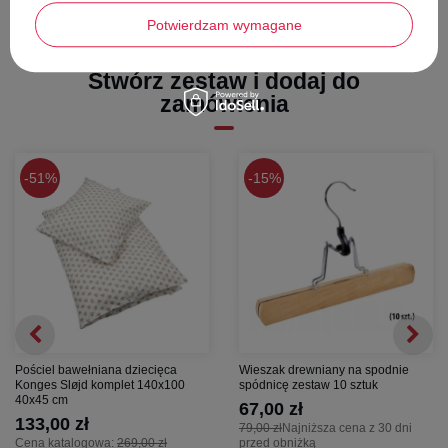
Potwierdzam wymagane
Stwórz zestaw i dodaj do
zamówienia
51%
15%
Pościel bawełniana dziecięca
Wieszak drewniany na spodnie
Konges Sløjd komplet 140x100
spódnicę zestaw 10 sztuk
40x45 cm
67,00 zł
133,00 zł
79,00 zł
Najniższa cena z 30 dni
Cena katalogowa:
269,00 zł
przed obniżką