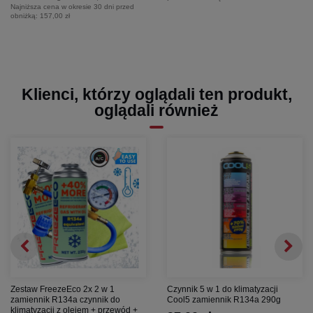
Najniższa cena w okresie 30 dni przed
obniżką:
157,00 zł
Klienci, którzy oglądali ten produkt,
oglądali również
Zestaw FreezeEco 2x 2 w 1
Czynnik 5 w 1 do klimatyzacji
zamiennik R134a czynnik do
Cool5 zamiennik R134a 290g
klimatyzacji z olejem + przewód +