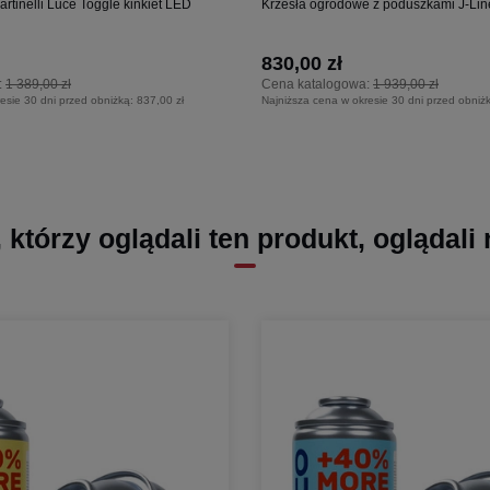
tinelli Luce Toggle kinkiet LED
Krzesła ogrodowe z poduszkami J-L
830,00 zł
:
1 389,00 zł
Cena katalogowa:
1 939,00 zł
esie 30 dni przed obniżką:
837,00 zł
Najniższa cena w okresie 30 dni przed obniż
, którzy oglądali ten produkt, oglądali