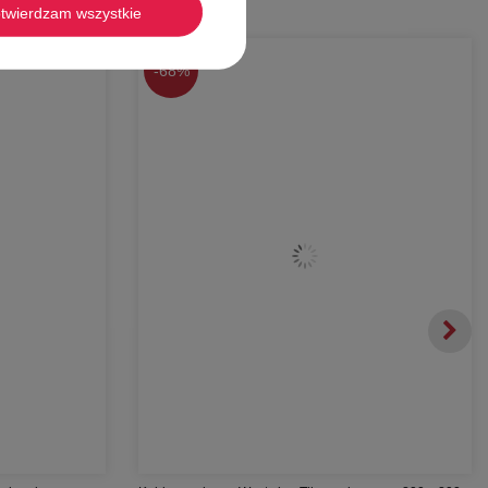
twierdzam wszystkie
-
68%