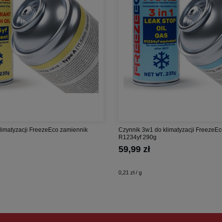
limatyzacji FreezeEco zamiennik
Czynnik 3w1 do klimatyzacji FreezeEc
R1234yf 290g
59,99 zł
0,21 zł / g