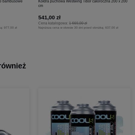
ine bambusowe
Kołdra puchowa Westwing Tibor całoroczna 200 x 200
cm
541,00 zł
Cena katalogowa:
1 669,00 zł
ką:
977,00 zł
Najniższa cena w okresie 30 dni przed obniżką:
637,00 zł
 również