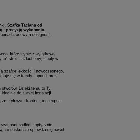
nki.
Szafka Taciana od
ą i precyzją wykonania.
 z ponadczasowym designem.
go, które słynie z wyjątkowej
ych" stref – szlachetny, ciepły w
ją szafce lekkości i nowoczesnego,
isuje się w trendy Japandi oraz
h otworów. Dzięki temu to Ty
ealnie do swojej instalacji.
ą za stylowym frontem, idealną na
zystości podłogi i optycznie
ą, że doskonale sprawdzi się nawet