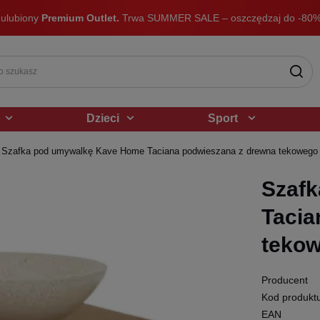
 ulubiony
Premium Outlet.
Trwa SUMMER SALE – oszczędzaj do -80%
Dzieci
Sport
Szafka pod umywalkę Kave Home Taciana podwieszana z drewna tekowego
Szaf
Tacia
teko
Producent
Kod produkt
EAN