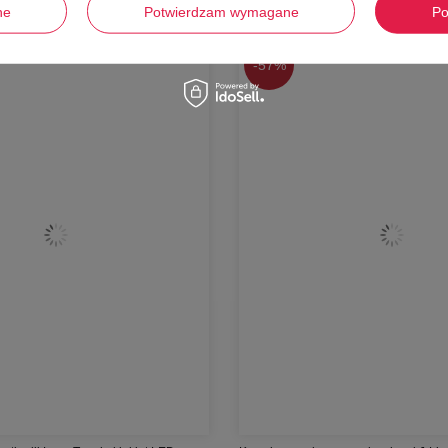
ne
Potwierdzam wymagane
Po
-
57%