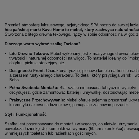
Przenieś atmosferę luksusowego, azjatyckiego SPA prosto do swojej łazie
hiszpańskiej marki Kave Home to mebel, który zachwyca naturalności
Stworzona z litego drewna tekowego, łączy w sobie odporność na wilgoć
Dlaczego warto wybrać szafkę Taciana?
Lite Drewno Tekowe:
Mebel wykonany jest z masywnego drewna tekowe
trwałości i naturalnej odporności na wilgoć. To materiał idealny do "mokr
dotyku i pięknie starzejący się.
Designerski Front:
Charakterystyczne, pionowe lamele na froncie nada
a zarazem rustykalnego charakteru. To detal, który przyciąga wzrok i wp
Boho.
Pełna Swoboda Montażu:
Blat szafki nie posiada fabrycznie wyciętyc
decydujesz, gdzie zamontować baterię i umywalkę, dostosowując mebel id
Praktyczne Przechowywanie:
Mebel oferuje pojemną przestrzeń ukryt
kosmetyki i akcesoria łazienkowe, pomagając zachować porządek.
Styl i Funkcjonalność
Szafka jest przystosowana do montażu wiszącego, co ułatwia utrzymanie c
powiększa łazienkę. Jej kompaktowe wymiary (60 cm szerokości) sprawiaj
w mniejszych toaletach lub łazienkach gościnnych.