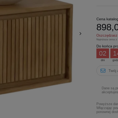
Cena katalo
898,0
Oszczędzas
Najniższa cena z
Do końca pro
02
1
dni
god
Dane są p
akceptujes
Powyższe dane
Włączając pow
ponownej dost