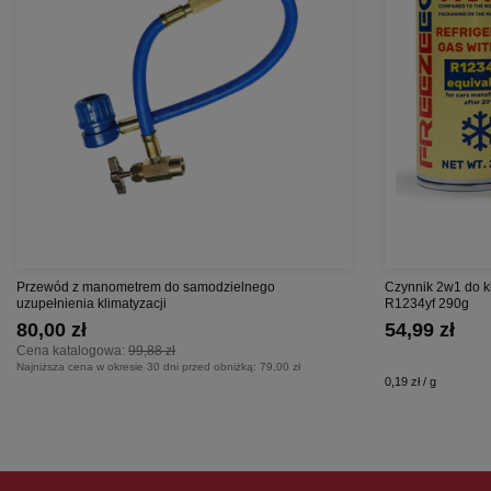
Przewód z manometrem do samodzielnego
Czynnik 2w1 do k
uzupełnienia klimatyzacji
R1234yf 290g
80,00 zł
54,99 zł
Cena katalogowa:
99,88 zł
Najniższa cena w okresie 30 dni przed obniżką:
79,00 zł
0,19 zł / g