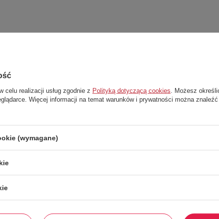
ość
w celu realizacji usług zgodnie z
Polityką dotyczącą cookies
. Możesz określi
eglądarce. Więcej informacji na temat warunków i prywatności można znaleźć
cookie (wymagane)
kie
kie
Stwórz zestaw i dodaj do zamówienia