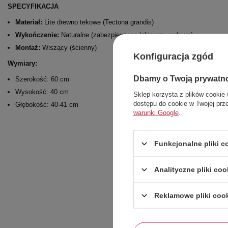
SPECYFIKACJA
Materiał:
Lite drewno tekowe (Tectona grandis)
Wykończenie:
Naturalne (zabezpieczone lakierem wodnym)
Montaż:
Wiszący (ścienny)
Konfiguracja zgód
Wymiary:
Dbamy o Twoją prywatn
Szerokość: 60 cm
Wysokość: 40 cm
Sklep korzysta z plików cookie 
dostępu do cookie w Twojej prz
Głębokość: 40-41 cm
warunki Google
.
Funkcjonalne pliki 
Analityczne pliki coo
Reklamowe pliki coo