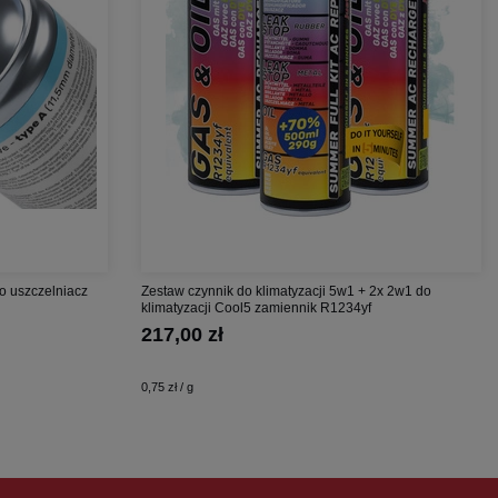
o uszczelniacz
Zestaw czynnik do klimatyzacji 5w1 + 2x 2w1 do
klimatyzacji Cool5 zamiennik R1234yf
217,00 zł
0,75 zł / g