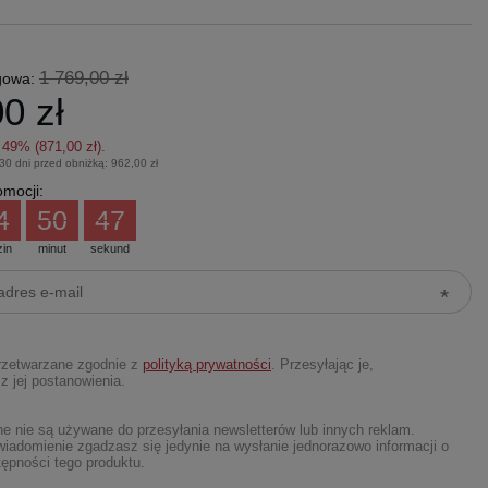
1 769,00 zł
gowa:
0 zł
z
49
% (
871,00 zł
).
 30 dni przed obniżką:
962,00 zł
mocji:
4
50
46
zin
minut
sekund
rzetwarzane zgodnie z
polityką prywatności
. Przesyłając je,
z jej postanowienia.
 nie są używane do przesyłania newsletterów lub innych reklam.
iadomienie zgadzasz się jedynie na wysłanie jednorazowo informacji o
ępności tego produktu.