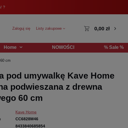
! ?
0,00 zł
Zaloguj się
Listy zakupowe
NOWOŚCI
% Sale %
Home
 60 cm
ka pod umywalkę Kave Home
na podwieszana z drewna
wego 60 cm
Kave Home
u
CC6828M46
8433840685854