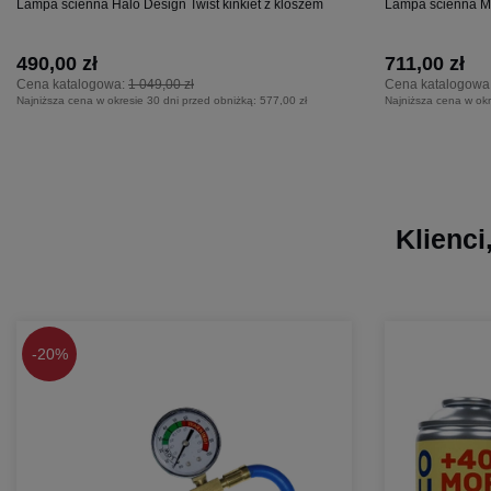
Lampa ścienna Halo Design Twist kinkiet z kloszem
Lampa ścienna Mar
490,00 zł
711,00 zł
Cena katalogowa:
1 049,00 zł
Cena katalogowa
Najniższa cena w okresie 30 dni przed obniżką:
577,00 zł
Najniższa cena w okr
Klienci
-
20%