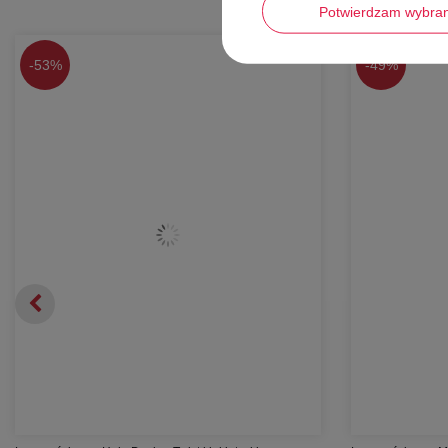
Potwierdzam wybra
-
53%
-
49%