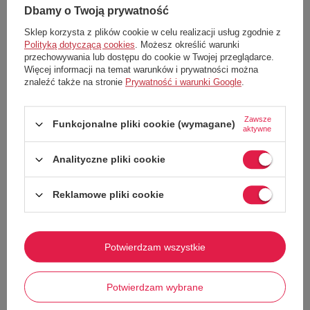
Dbamy o Twoją prywatność
Szklanka
Kokhi
w odcieniu pomarańczowym marki
Ichendorf Milano
to doskonały przykład połączenia funkcjonalności z estetyką.
Sklep korzysta z plików cookie w celu realizacji usług zgodnie z
Wykonana z dmuchanego szkła, charakteryzuje się subtelnym,
Polityką dotyczącą cookies
. Możesz określić warunki
geometrycznym kształtem z delikatnymi żłobieniami, które nadają jej
przechowywania lub dostępu do cookie w Twojej przeglądarce.
lekkości i elegancji.
Więcej informacji na temat warunków i prywatności można
Kluczowe cechy
znaleźć także na stronie
Prywatność i warunki Google
.
Materiał:
100% dmuchane szkło, ręcznie wykończone
Zawsze
Wymiary:
wysokość 9 cm, średnica 7 cm
Funkcjonalne pliki cookie (wymagane)
aktywne
Kolor:
żywy pomarańczowy
Design:
Chiara Andreatti
Analityczne pliki cookie
Pielęgnacja:
bezpieczna do mycia w zmywarce w niskich
temperaturach (zalecane 40°C)
Reklamowe pliki cookie
Korzyści
Uniwersalność:
Idealna do serwowania napojów, soków czy koktajli
Design:
Subtelne zdobienia dodają elegancji i nowoczesności
Potwierdzam wszystkie
Trwałość:
Wykonana z wysokiej jakości szkła, zapewnia
długowieczność
Pokaż więcej
Potwierdzam wybrane
Łatwość pielęgnacji:
Bezpieczna do mycia w zmywarce
Szklanka
Kokhi
w odcieniu pomarańczowym to doskonały wybór dla