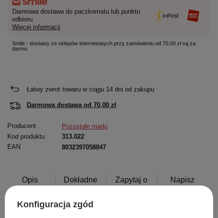
Darmowa dostawa do paczkomatu lub punktu
odbioru
Więcej informacji
Smile - dostawy ze sklepów internetowych przy zamówieniu od 70,00 zł są za
darmo
Łatwy zwrot towaru w ciągu
14
dni od zakupu
Darmowa dostawa od
70,00 zł
Producent
Pozostałe marki
Kod produktu
313.022
EAN
8032397058847
Opis
Dokładne
Zapytaj o
Napisz
produktu
dane
produkt
swoją opinię
Konfiguracja zgód