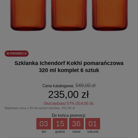
W PROMOCJI
Szklanka Ichendorf Kokhi pomarańczowa
320 ml komplet 6 sztuk
549,00 zł
Cena katalogowa:
235,00 zł
Oszczędzasz
57
% (
314,00 zł
).
Najniższa cena z 30 dni przed obniżką:
251,00 zł
Do końca promocji:
03
15
36
01
dni
godzin
minut
sekund