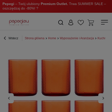
Pepegi
– Twój ulubiony
Premium Outlet.
Trwa SUMMER SALE –
oszczędzaj do -80%! ?
Wstecz
Strona główna
Home
Wyposażenie i Aranżacja
Kuchnia i 