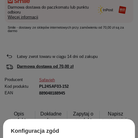
Darmowa dostawa do paczkomatu lub punktu
odbioru
Więcej informacji
Smile - dostawy ze sklepów internetowych przy zamówieniu od 70,00 zł są za
darmo
Łatwy zwrot towaru w ciągu
14
dni od zakupu
Darmowa dostawa od
70,00 zł
Producent
Safavieh
Kod produktu
PL24SAF03-152
EAN
889048188945
Opis
Dokładne
Zapytaj o
Napisz
produktu
dane
produkt
swoją opinię
Konfiguracja zgód