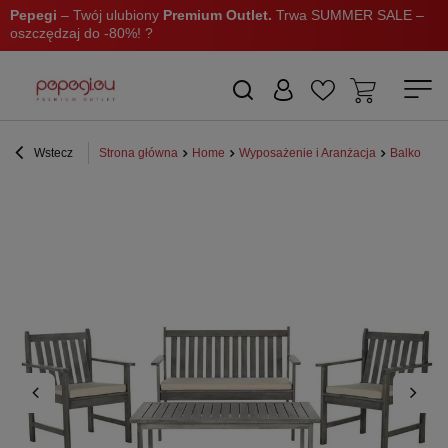
Pepegi
– Twój ulubiony
Premium Outlet.
Trwa SUMMER SALE –
oszczędzaj do -80%! ?
Wstecz
Strona główna
Home
Wyposażenie i Aranżacja
Balkon i o