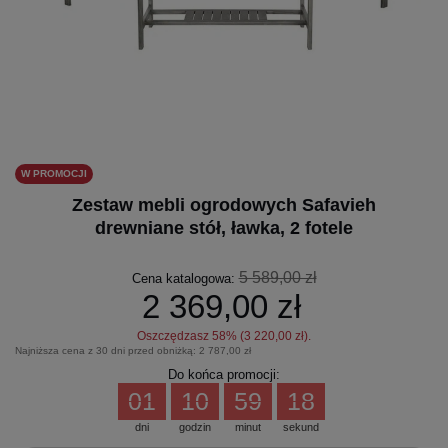
W PROMOCJI
Zestaw mebli ogrodowych Safavieh
drewniane stół, ławka, 2 fotele
5 589,00 zł
Cena katalogowa:
2 369,00 zł
Oszczędzasz
58
% (
3 220,00 zł
).
Najniższa cena z 30 dni przed obniżką:
2 787,00 zł
Do końca promocji:
01
10
59
18
dni
godzin
minut
sekund