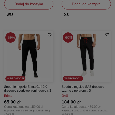
Dodaj do koszyka
Dodaj do koszyka
W38
XS
59%
60%
W PROMOCJI
W PROMOCJI
Spodnie męskie Erima Cuff 2.0
Spodnie męskie GAS dresowe
dresowe sportowe treningowe r. S
czarne z polarem r. S
Erima
GAS
65,00 zł
184,00 zł
Cena katalogowa:
159,00 zł
Cena katalogowa:
459,00 zł
Najniższa cena z 30 dni przed obniżką:
Najniższa cena z 30 dni przed obniżką:
77,00 zł
217,00 zł