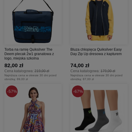
Torba na ramię Quiksilver The
Bluza chłopięca Quiksilver Easy
Deem plecak 2w1 granatowa z
Day Zip Up dresowa z kapturem
logo, miejska szkolna
82,00 zł
74,00 zł
Cena katalogowa:
219,00 zł
Cena katalogowa:
179,00 zł
Najniższa cena w okresie 30 dni przed
Najniższa cena w okresie 30 dni przed
obniżką:
89,00 zł
obniżką:
87,00 zł
57%
67%