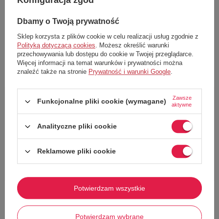
Konfiguracja zgód
Cena katalogowa:
319,00 zł
Cena katalogowa:
579,00 zł
Najniższa cena z 30 dni przed obniżką:
Najniższa cena z 30 dni przed obniżką:
189,00 zł
337,00 zł
Dbamy o Twoją prywatność
Dodaj do koszyka
Dodaj do koszyka
Sklep korzysta z plików cookie w celu realizacji usług zgodnie z
Polityką dotyczącą cookies
. Możesz określić warunki
XS
M
L
XL
przechowywania lub dostępu do cookie w Twojej przeglądarce.
Więcej informacji na temat warunków i prywatności można
znaleźć także na stronie
Prywatność i warunki Google
.
59%
72%
Zawsze
Funkcjonalne pliki cookie (wymagane)
aktywne
Analityczne pliki cookie
Reklamowe pliki cookie
W PROMOCJI
W PROMOCJI
Potwierdzam wszystkie
Spodnie męskie Columbia Tech
Spodnie męskie Champion Elastic
Trail hikingowe czarne r. DE 54
Cuff dresowe bordowe r. XS
Columbia
Champion
Potwierdzam wybrane