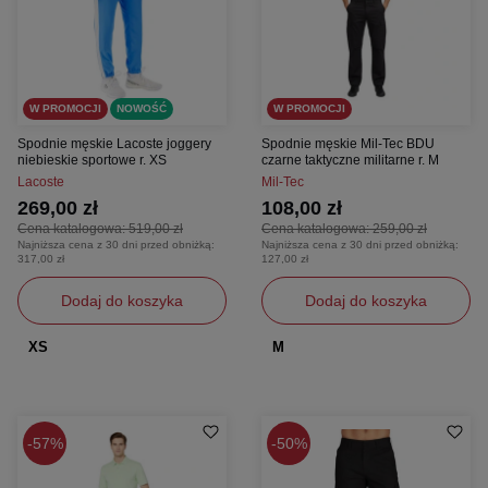
W PROMOCJI
NOWOŚĆ
W PROMOCJI
Spodnie męskie Lacoste joggery
Spodnie męskie Mil‑Tec BDU
niebieskie sportowe r. XS
czarne taktyczne militarne r. M
Lacoste
Mil-Tec
269,00 zł
108,00 zł
Cena katalogowa:
519,00 zł
Cena katalogowa:
259,00 zł
Najniższa cena z 30 dni przed obniżką:
Najniższa cena z 30 dni przed obniżką:
317,00 zł
127,00 zł
Dodaj do koszyka
Dodaj do koszyka
XS
M
57%
50%