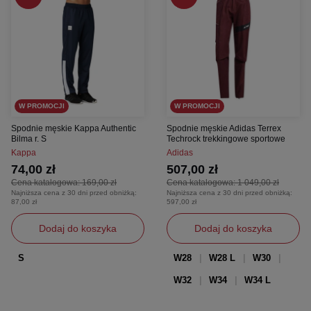
W PROMOCJI
W PROMOCJI
Spodnie męskie Kappa Authentic
Spodnie męskie Adidas Terrex
Bilma r. S
Techrock trekkingowe sportowe
Kappa
Adidas
74,00 zł
507,00 zł
Cena katalogowa:
169,00 zł
Cena katalogowa:
1 049,00 zł
Najniższa cena z 30 dni przed obniżką:
Najniższa cena z 30 dni przed obniżką:
87,00 zł
597,00 zł
Dodaj do koszyka
Dodaj do koszyka
S
W28
W28 L
W30
W32
W34
W34 L