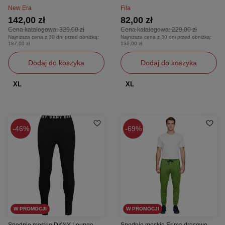
New Era
Fila
142,00 zł
82,00 zł
Cena katalogowa:
329,00 zł
Cena katalogowa:
229,00 zł
Najniższa cena z 30 dni przed obniżką:
Najniższa cena z 30 dni przed obniżką:
187,00 zł
136,00 zł
Dodaj do koszyka
Dodaj do koszyka
XL
XL
46%
69%
W PROMOCJI
W PROMOCJI
Spodnie męskie DKNY Lounge
Spodnie męskie Erima dresowe