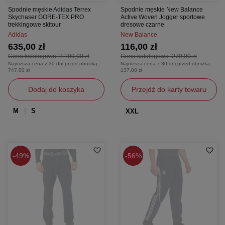
Spodnie męskie Adidas Terrex
Spodnie męskie New Balance
Skychaser GORE-TEX PRO
Active Woven Jogger sportowe
trekkingowe skitour
dresowe czarne
Adidas
New Balance
635,00 zł
116,00 zł
Cena katalogowa:
2 199,00 zł
Cena katalogowa:
279,00 zł
Najniższa cena z 30 dni przed obniżką:
Najniższa cena z 30 dni przed obniżką:
747,00 zł
137,00 zł
Dodaj do koszyka
Przejdź do karty towaru
M
S
XXL
49%
56%