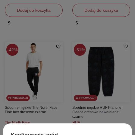
Dodaj do koszyka
Dodaj do koszyka
S
S
42%
51%
W PROMOCJI
W PROMOCJI
Spodnie męskie The North Face
Spodnie męskie HUF Plantlife
Fine box dresowe czarne
Fleece dresowe bawełniane
czarne
The North Face
HUF
184,00 zł
286,00 zł