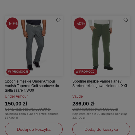
50%
50%
W PROMOCJI
W PROMOCJI
Spodnie męskie Under Armour
Spodnie męskie Vaude Farley
Vanish Tapered Golf sportowe do
Stretch trekkingowe zielone r. XXL
golfa szare r. W30
Under Armour
Vaude
150,00 zł
286,00 zł
Cena katalogowa:
299,00 zł
Cena katalogowa:
569,00 zł
Najniższa cena z 30 dni przed obniżką:
Najniższa cena z 30 dni przed obniżką:
177,00 zł
337,00 zł
Dodaj do koszyka
Dodaj do koszyka