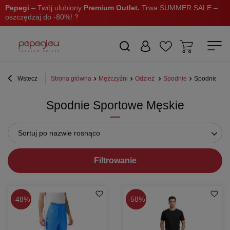
Pepegi
– Twój ulubiony
Premium Outlet.
Trwa SUMMER SALE –
oszczędzaj do -80%! ?
Wstecz
Strona główna
Mężczyźni
Odzież
Spodnie
Spodnie spo
Spodnie Sportowe Męskie
Sortuj po nazwie rosnąco
Filtrowanie
48%
58%