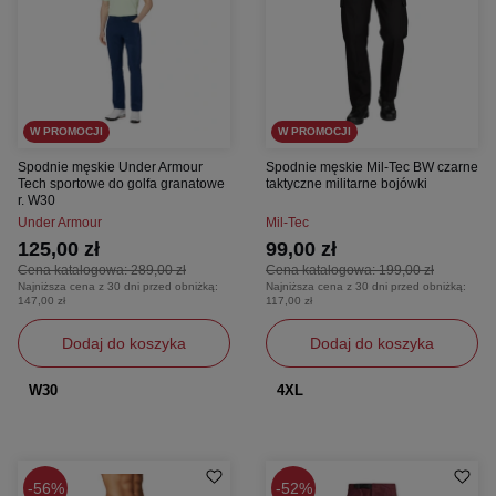
W PROMOCJI
W PROMOCJI
Spodnie męskie Under Armour
Spodnie męskie Mil‑Tec BW czarne
Tech sportowe do golfa granatowe
taktyczne militarne bojówki
r. W30
Under Armour
Mil-Tec
125,00 zł
99,00 zł
Cena katalogowa:
289,00 zł
Cena katalogowa:
199,00 zł
Najniższa cena z 30 dni przed obniżką:
Najniższa cena z 30 dni przed obniżką:
147,00 zł
117,00 zł
Dodaj do koszyka
Dodaj do koszyka
W30
4XL
56%
52%