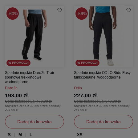
60%
59%
W PROMOCJI
W PROMOCJI
Spodnie męskie Dare2b Trair
Spodnie męskie ODLO Ride Easy
sportowe trekkingowe
funkcjonalne, wodoodporne
wodoodporne
Dare2b
Odlo
193,00 zł
227,00 zł
Cena katalogowa:
479,00 zł
Cena katalogowa:
549,00 zł
Najniższa cena z 30 dni przed obniżką:
Najniższa cena z 30 dni przed obniżką:
227,00 zł
267,00 zł
Dodaj do koszyka
Dodaj do koszyka
S
M
L
XS