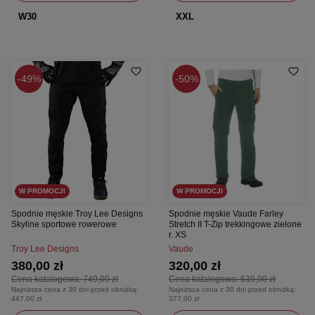
W30
XXL
49%
50%
W PROMOCJI
W PROMOCJI
Spodnie męskie Troy Lee Designs
Spodnie męskie Vaude Farley
Skyline sportowe rowerowe
Stretch II T-Zip trekkingowe zielone
r. XS
Troy Lee Designs
Vaude
380,00 zł
320,00 zł
Cena katalogowa:
749,00 zł
Cena katalogowa:
639,00 zł
Najniższa cena z 30 dni przed obniżką:
Najniższa cena z 30 dni przed obniżką:
447,00 zł
377,00 zł