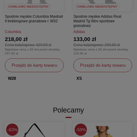
CHWILOWO NIEDOSTĘPNY
CHWILOWO NIEDOSTĘPNY
Spodnie męskie Columbia Maxtrail
Spodnie męskie Adidas Real
II trekkingowe granatowe r. W32
Madrid Tg Wov sportowe
granatowy
Columbia
Adidas
218,00 zł
133,00 zł
Cena katalogowa:
429,00 zł
Cena katalogowa:
299,00 zł
Najniższa cena z 30 dni przed obniżką:
Najniższa cena z 30 dni przed obniżką:
257,00 zł
124,00 zł
Przejdź do karty towaru
Przejdź do karty towaru
W28
XS
Polecamy
63%
59%