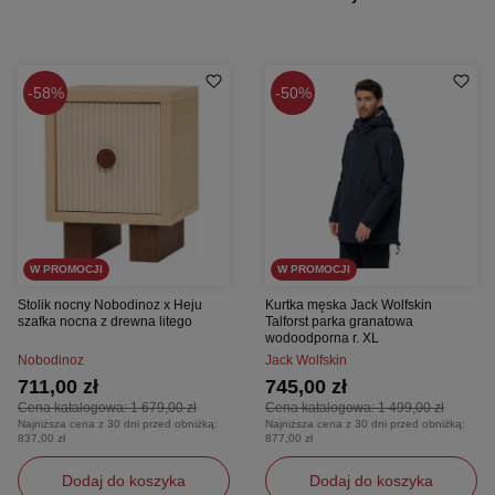
58%
50%
W PROMOCJI
W PROMOCJI
Stolik nocny Nobodinoz x Heju
Kurtka męska Jack Wolfskin
szafka nocna z drewna litego
Talforst parka granatowa
wodoodporna r. XL
Nobodinoz
Jack Wolfskin
711,00 zł
745,00 zł
Cena katalogowa:
1 679,00 zł
Cena katalogowa:
1 499,00 zł
Najniższa cena z 30 dni przed obniżką:
Najniższa cena z 30 dni przed obniżką:
837,00 zł
877,00 zł
Dodaj do koszyka
Dodaj do koszyka