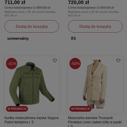
711,00 zł
720,00 zł
Cena katalogowa:
1 389,00 zł
Cena katalogowa:
1 399,00 zł
Najniższa cena z 30 dni przed obniżką:
Najniższa cena z 30 dni przed obniżką:
837,00 zł
847,00 zł
Dodaj do koszyka
Dodaj do koszyka
uniwersalny
XS
41%
58%
W PROMOCJI
W PROMOCJI
Kurtka motocyklowa męska Segura
Marynarka damska Trussardi
Patrol tekstylna r. S
Pinstripe Linen żakiet żółty w paski
r. S