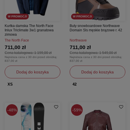
W PROMOCJI
W PROMOCJI
Kurtka damska The North Face
Buty snowboardowe Northwave
Inlux Triclimate 3w1 granatowa
Domain Sls męskie brązowe r. 42
zimowa
The North Face
Northwave
711,00 zł
711,00 zł
Cena katalogowa:
1 199,00 zł
Cena katalogowa:
1 549,00 zł
Najniższa cena z 30 dni przed obniżką:
Najniższa cena z 30 dni przed obniżką:
837,00 zł
837,00 zł
Dodaj do koszyka
Dodaj do koszyka
XS
42
48%
59%