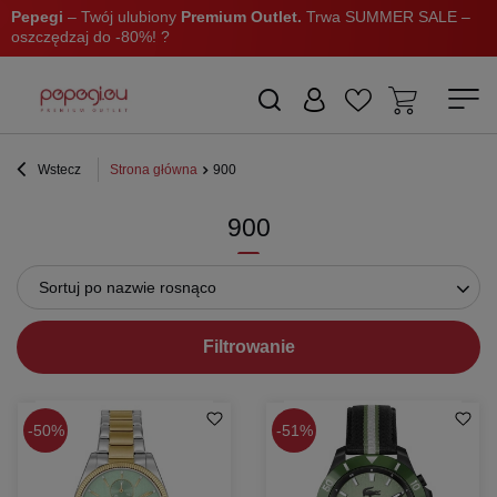
Pepegi
– Twój ulubiony
Premium Outlet.
Trwa SUMMER SALE –
oszczędzaj do -80%! ?
Wstecz
Strona główna
900
900
Sortuj po nazwie rosnąco
Filtrowanie
50%
51%