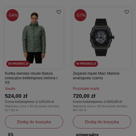
54%
57%
W PROMOCJI
W PROMOCJI
Kurtka damska Vaude Batura
Zegarek męski Marc Malone
izolacyjna trekkingowa zielona r.
analogowy czarny
XS
Vaude
Pozostałe marki
524,00 zł
720,00 zł
Cena katalogowa:
1 129,00 zł
Cena katalogowa:
1 689,00 zł
Najniższa cena z 30 dni przed obniżką:
Najniższa cena z 30 dni przed obniżką:
617,00 zł
847,00 zł
Dodaj do koszyka
Dodaj do koszyka
XS
uniwersalny