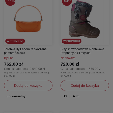
63%
54%
W PROMOCJI
W PROMOCJI
Torebka By Far Amira skórzana
Buty snowboardowe Northwave
pomarańczowa
Prophesy S Sl męskie
By Far
Northwave
762,00 zł
720,00 zł
Cena katalogowa:
2 049,00 zł
Cena katalogowa:
1 579,00 zł
Najniższa cena z 30 dni przed obniżką:
Najniższa cena z 30 dni przed obniżką:
897,00 zł
847,00 zł
Dodaj do koszyka
Dodaj do koszyka
uniwersalny
39
40,5