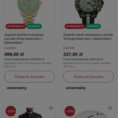
W PROMOCJI
NOWOŚĆ
W PROMOCJI
NOWOŚĆ
Zegarek damski analogowy
Zegarek męski analogowy Lacoste
Lacoste Orsay kwarcowy z
Toronga kwarcowy z datownikiem
datownikiem
Lacoste
Lacoste
499,00 zł
337,00 zł
Cena katalogowa:
989,00 zł
Cena katalogowa:
689,00 zł
Najniższa cena z 30 dni przed obniżką:
Najniższa cena z 30 dni przed obniżką:
587,00 zł
397,00 zł
Dodaj do koszyka
Dodaj do koszyka
uniwersalny
uniwersalny
58%
49%