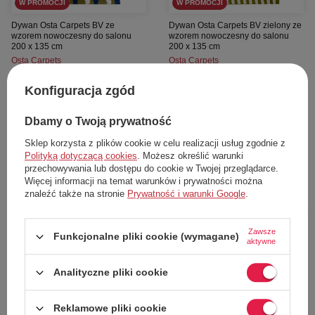
W PROMOCJI
W PROMOCJI
Dywan Osta Carpets BV ze
Dywan Osta Carpets BV zielony ze
wzorem nowoczesny do salonu
wzorem nowoczesny do salonu
200 x 135 cm
200 x 135 cm
Osta Carpets
Osta Carpets
762,00 zł
541,00 zł
Konfiguracja zgód
Cena katalogowa:
1 829,00 zł
Cena katalogowa:
1 829,00 zł
Najniższa cena z 30 dni przed obniżką:
Najniższa cena z 30 dni przed obniżką:
897,00 zł
637,00 zł
Dbamy o Twoją prywatność
Dodaj do koszyka
Dodaj do koszyka
Sklep korzysta z plików cookie w celu realizacji usług zgodnie z
Polityką dotyczącą cookies
. Możesz określić warunki
uniwersalny
uniwersalny
przechowywania lub dostępu do cookie w Twojej przeglądarce.
Więcej informacji na temat warunków i prywatności można
znaleźć także na stronie
Prywatność i warunki Google
.
57%
62%
Zawsze
Funkcjonalne pliki cookie (wymagane)
aktywne
Analityczne pliki cookie
Reklamowe pliki cookie