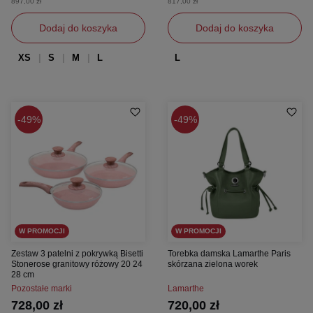
897,00 zł
817,00 zł
Dodaj do koszyka
Dodaj do koszyka
XS
S
M
L
L
49%
49%
W PROMOCJI
W PROMOCJI
Zestaw 3 patelni z pokrywką Bisetti
Torebka damska Lamarthe Paris
Stonerose granitowy różowy 20 24
skórzana zielona worek
28 cm
Pozostałe marki
Lamarthe
728,00 zł
720,00 zł