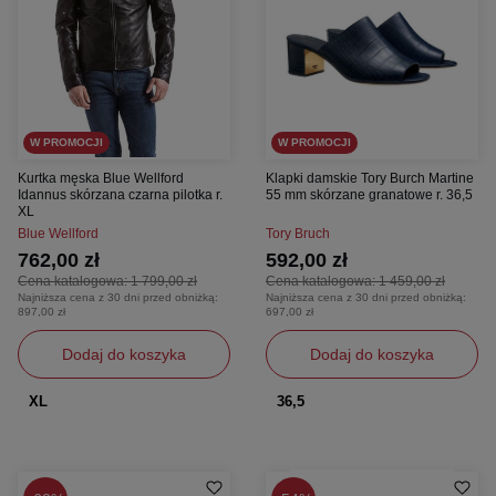
W PROMOCJI
W PROMOCJI
Kurtka męska Blue Wellford
Klapki damskie Tory Burch Martine
Idannus skórzana czarna pilotka r.
55 mm skórzane granatowe r. 36,5
XL
Blue Wellford
Tory Bruch
762,00 zł
592,00 zł
Cena katalogowa:
1 799,00 zł
Cena katalogowa:
1 459,00 zł
Najniższa cena z 30 dni przed obniżką:
Najniższa cena z 30 dni przed obniżką:
897,00 zł
697,00 zł
Dodaj do koszyka
Dodaj do koszyka
XL
36,5