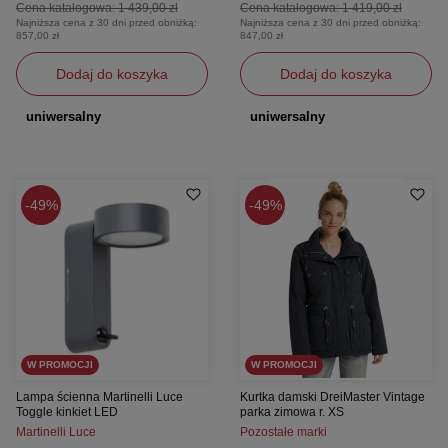
Cena katalogowa:
1 439,00 zł
Cena katalogowa:
1 419,00 zł
Najniższa cena z 30 dni przed obniżką:
Najniższa cena z 30 dni przed obniżką:
857,00 zł
847,00 zł
Dodaj do koszyka
Dodaj do koszyka
uniwersalny
uniwersalny
49%
49%
W PROMOCJI
W PROMOCJI
Lampa ścienna Martinelli Luce
Kurtka damski DreiMaster Vintage
Toggle kinkiet LED
parka zimowa r. XS
Martinelli Luce
Pozostałe marki