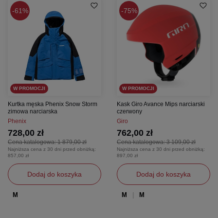
61%
75%
W PROMOCJI
W PROMOCJI
Kurtka męska Phenix Snow Storm
Kask Giro Avance Mips narciarski
zimowa narciarska
czerwony
Phenix
Giro
728,00 zł
762,00 zł
Cena katalogowa:
1 879,00 zł
Cena katalogowa:
3 109,00 zł
Najniższa cena z 30 dni przed obniżką:
Najniższa cena z 30 dni przed obniżką:
857,00 zł
897,00 zł
Dodaj do koszyka
Dodaj do koszyka
M
M
M