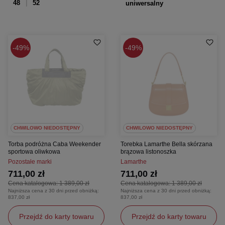
48
52
uniwersalny
49%
49%
CHWILOWO NIEDOSTĘPNY
CHWILOWO NIEDOSTĘPNY
Torba podróżna Caba Weekender
Torebka Lamarthe Bella skórzana
sportowa oliwkowa
brązowa listonoszka
Pozostałe marki
Lamarthe
711,00 zł
711,00 zł
Cena katalogowa:
1 389,00 zł
Cena katalogowa:
1 389,00 zł
Najniższa cena z 30 dni przed obniżką:
Najniższa cena z 30 dni przed obniżką:
837,00 zł
837,00 zł
Przejdź do karty towaru
Przejdź do karty towaru