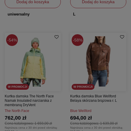
Dodaj do koszyka
Dodaj do koszyka
uniwersalny
L
54%
58%
W PROMOCJI
W PROMOCJI
Kurtka damska The North Face
Kurtka damska Blue Wellford
Namak Insulated narciarska z
Belaya skórzana brązowa r. L
membraną DryVent
The North Face
Blue Wellford
762,00 zł
694,00 zł
Cena katalogowa:
1 659,00 zł
Cena katalogowa:
1 639,00 zł
Najniższa cena z 30 dni przed obniżką:
Najniższa cena z 30 dni przed obniżką: