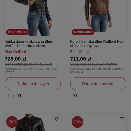
W PROMOCJI
W PROMOCJI
Kurtka damska skórzana Blue
Kurtka damska Blue Wellford Pearl
Wellford Iriri czarna skóra
skórzana brązowa
Blue Wellford
Blue Wellford
728,00 zł
711,00 zł
Cena katalogowa:
1 719,00 zł
Cena katalogowa:
1 679,00 zł
Najniższa cena z 30 dni przed obniżką:
Najniższa cena z 30 dni przed obniżką:
857,00 zł
837,00 zł
Dodaj do koszyka
Dodaj do koszyka
L
XL
XL
58%
59%