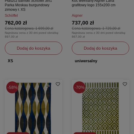
Płaszcz damski Schoffel 3in1
Koc wełniany Aigner Lana
Parka Moskau burgundowy
grafitowy logo 155x200 cm
zimowy r. XS
Schöffel
Aigner
762,00 zł
737,00 zł
Cena katalogowa:
1 699,00 zł
Cena katalogowa:
1 729,00 zł
Najniższa cena z 30 dni przed obniżką:
Najniższa cena z 30 dni przed obniżką:
897,00 zł
867,00 zł
Dodaj do koszyka
Dodaj do koszyka
XS
uniwersalny
58%
70%