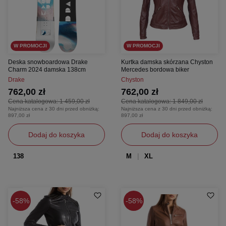
W PROMOCJI
W PROMOCJI
Deska snowboardowa Drake
Kurtka damska skórzana Chyston
Charm 2024 damska 138cm
Mercedes bordowa biker
Drake
Chyston
762,00 zł
762,00 zł
Cena katalogowa:
1 459,00 zł
Cena katalogowa:
1 849,00 zł
Najniższa cena z 30 dni przed obniżką:
Najniższa cena z 30 dni przed obniżką:
897,00 zł
897,00 zł
Dodaj do koszyka
Dodaj do koszyka
138
M
XL
58%
58%