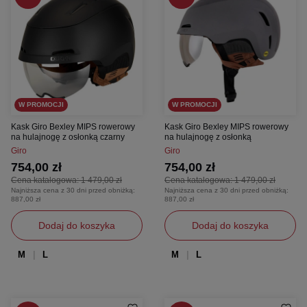
W PROMOCJI
W PROMOCJI
Kask Giro Bexley MIPS rowerowy
Kask Giro Bexley MIPS rowerowy
na hulajnogę z osłonką czarny
na hulajnogę z osłonką
Giro
Giro
754,00 zł
754,00 zł
Cena katalogowa:
1 479,00 zł
Cena katalogowa:
1 479,00 zł
Najniższa cena z 30 dni przed obniżką:
Najniższa cena z 30 dni przed obniżką:
887,00 zł
887,00 zł
Dodaj do koszyka
Dodaj do koszyka
M
L
M
L