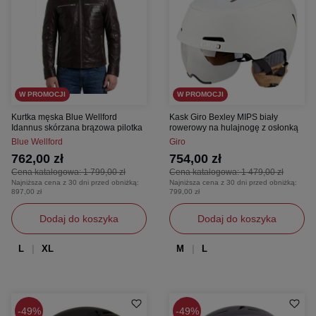
W PROMOCJI
W PROMOCJI
Kurtka męska Blue Wellford
Kask Giro Bexley MIPS biały
Idannus skórzana brązowa pilotka
rowerowy na hulajnogę z osłonką
Blue Wellford
Giro
762,00 zł
754,00 zł
Cena katalogowa:
1 799,00 zł
Cena katalogowa:
1 479,00 zł
Najniższa cena z 30 dni przed obniżką:
Najniższa cena z 30 dni przed obniżką:
897,00 zł
799,00 zł
Dodaj do koszyka
Dodaj do koszyka
L
XL
M
L
49%
49%