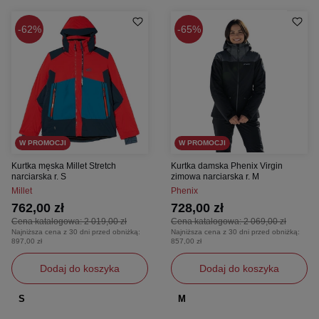
62%
65%
W PROMOCJI
W PROMOCJI
Kurtka męska Millet Stretch
Kurtka damska Phenix Virgin
narciarska r. S
zimowa narciarska r. M
Millet
Phenix
762,00 zł
728,00 zł
Cena katalogowa:
2 019,00 zł
Cena katalogowa:
2 069,00 zł
Najniższa cena z 30 dni przed obniżką:
Najniższa cena z 30 dni przed obniżką:
897,00 zł
857,00 zł
Dodaj do koszyka
Dodaj do koszyka
S
M