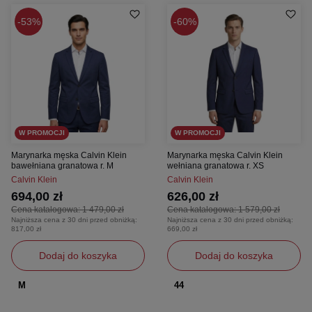
53%
60%
W PROMOCJI
W PROMOCJI
Marynarka męska Calvin Klein
Marynarka męska Calvin Klein
bawełniana granatowa r. M
wełniana granatowa r. XS
Calvin Klein
Calvin Klein
694,00 zł
626,00 zł
Cena katalogowa:
1 479,00 zł
Cena katalogowa:
1 579,00 zł
Najniższa cena z 30 dni przed obniżką:
Najniższa cena z 30 dni przed obniżką:
817,00 zł
669,00 zł
Dodaj do koszyka
Dodaj do koszyka
M
44