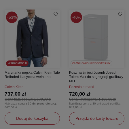
53%
40%
W PROMOCJI
CHWILOWO NIEDOSTĘPNY
Marynarka męska Calvin Klein Tate
Kosz na śmieci Joseph Joseph
Refinded klasyczna wełniana
Totem Max do segregacji grafitowy
60 L
Calvin Klein
Pozostałe marki
737,00 zł
720,00 zł
Cena katalogowa:
1 579,00 zł
Cena katalogowa:
1 199,00 zł
Najniższa cena z 30 dni przed obniżką:
Najniższa cena z 30 dni przed obniżką:
867,00 zł
847,00 zł
Dodaj do koszyka
Przejdź do karty towaru