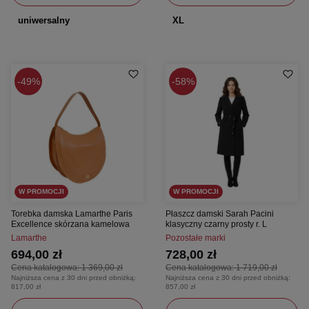
uniwersalny
XL
49%
58%
W PROMOCJI
W PROMOCJI
Torebka damska Lamarthe Paris
Płaszcz damski Sarah Pacini
Excellence skórzana kamelowa
klasyczny czarny prosty r. L
Lamarthe
Pozostałe marki
694,00 zł
728,00 zł
Cena katalogowa:
1 369,00 zł
Cena katalogowa:
1 719,00 zł
Najniższa cena z 30 dni przed obniżką:
Najniższa cena z 30 dni przed obniżką:
817,00 zł
857,00 zł