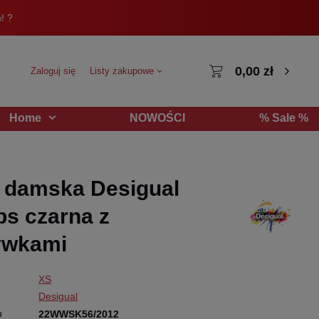
! ?
0,00 zł
Zaloguj się
Listy zakupowe
NOWOŚCI
% Sale %
Home
 damska Desigual
s czarna z
ywkami
XS
Desigual
u
22WWSK56/2012