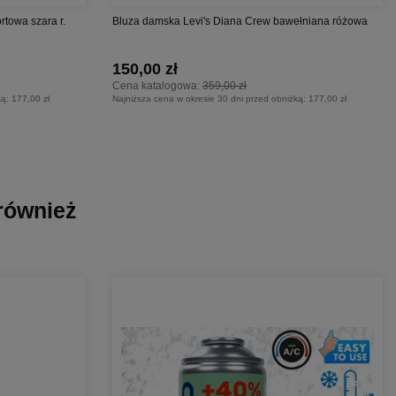
towa szara r.
Bluza damska Levi's Diana Crew bawełniana różowa
150,00 zł
Cena katalogowa:
359,00 zł
ką:
177,00 zł
Najniższa cena w okresie 30 dni przed obniżką:
177,00 zł
 również