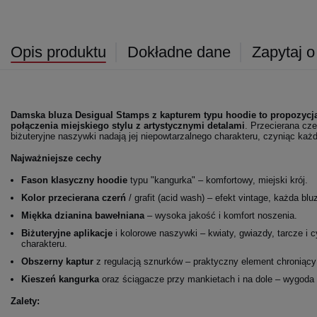
Opis produktu
Dokładne dane
Zapytaj o
Damska bluza Desigual Stamps z kapturem typu hoodie to propozycja 
połączenia miejskiego stylu z artystycznymi detalami
. Przecierana cze
biżuteryjne naszywki nadają jej niepowtarzalnego charakteru, czyniąc każd
Najważniejsze cechy
Fason klasyczny hoodie
typu "kangurka" – komfortowy, miejski krój.
Kolor przecierana czerń
/ grafit (acid wash) – efekt vintage, każda blu
Miękka dzianina bawełniana
– wysoka jakość i komfort noszenia.
Biżuteryjne aplikacje
i kolorowe naszywki – kwiaty, gwiazdy, tarcze i 
charakteru.
Obszerny kaptur
z regulacją sznurków – praktyczny element chroniący
Kieszeń kangurka
oraz ściągacze przy mankietach i na dole – wygoda 
Zalety: