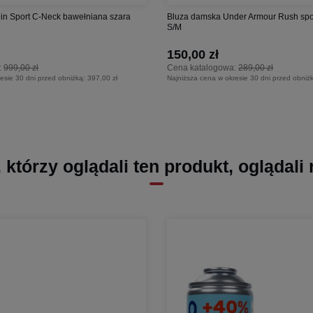
in Sport C-Neck bawełniana szara
Bluza damska Under Armour Rush spor
S/M
150,00 zł
:
999,00 zł
Cena katalogowa:
289,00 zł
esie 30 dni przed obniżką:
397,00 zł
Najniższa cena w okresie 30 dni przed obniż
, którzy oglądali ten produkt, oglądali