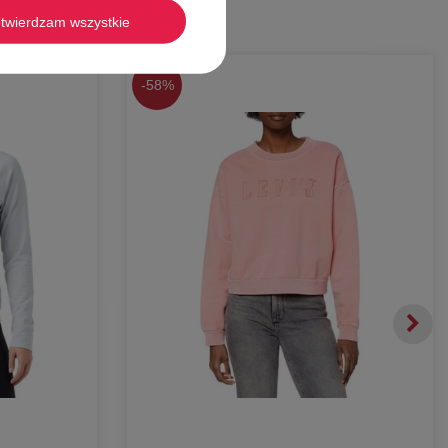
twierdzam wszystkie
-
58%