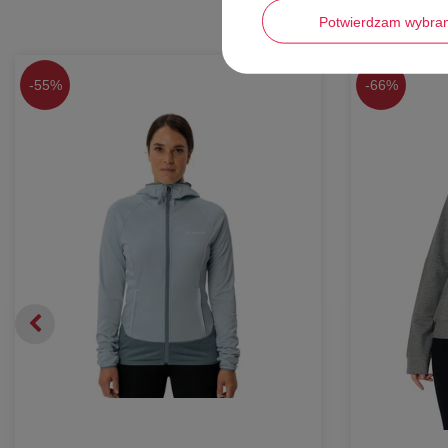
Potwierdzam wybra
-
55%
-
66%