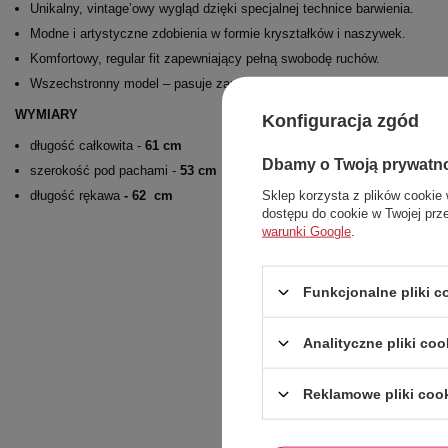
Unikalny, vintage’owy wygląd dzięki specjalnej technice barwienia.
Modne i artystyczne zdobienia w formie kryształków i naszywek.
Komfortowy, regular fit zapewniający pełną swobodę ruchów.
Wszechstronny model – pasuje zarówno do codziennych, sportowych, jak
WYMIARY
Konfiguracja zgód
długość całkowita -
61 cm
Dbamy o Twoją prywatn
szerokość pod pachami -
53 cm
Sklep korzysta z plików cookie 
długość rękawa
- 62 cm
dostępu do cookie w Twojej prz
warunki Google
.
Funkcjonalne pliki 
Analityczne pliki coo
Reklamowe pliki coo