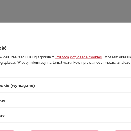
 i eklektycznych stylizacji.
ość
w celu realizacji usług zgodnie z
Polityką dotyczącą cookies
. Możesz określi
eglądarce. Więcej informacji na temat warunków i prywatności można znaleźć
cookie (wymagane)
kie
kie
Stwórz zestaw i dodaj do zamówienia