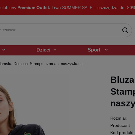
 ulubiony
Premium Outlet.
Trwa SUMMER SALE – oszczędzaj do -80%
Dzieci
Sport
damska Desigual Stamps czarna z naszywkami
Bluza
Stamp
nasz
Rozmiar:
Producent
Kod produkt