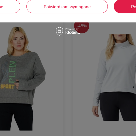
ne
Potwierdzam wymagane
Po
-
48%