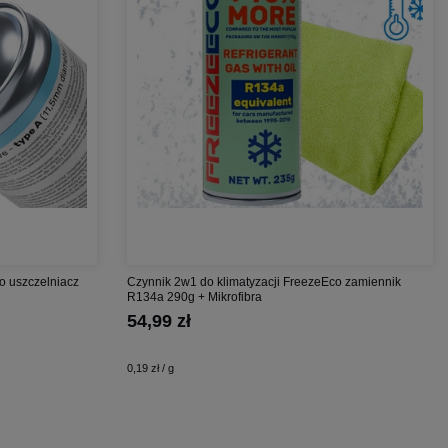
o uszczelniacz
Czynnik 2w1 do klimatyzacji FreezeEco zamiennik
R134a 290g + Mikrofibra
54,99 zł
0,19 zł / g