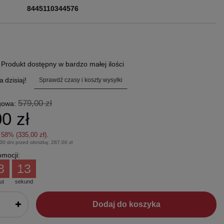
8445110344576
.
Produkt dostępny w bardzo małej ilości
a
dzisiaj!
Sprawdź czasy i koszty wysyłki
579,00 zł
gowa:
0 zł
z
58
% (
335,00 zł
).
 30 dni przed obniżką:
287,00 zł
mocji:
8
12
ut
sekund
Dodaj do koszyka