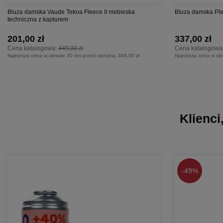
Bluza damska Vaude Tekoa Fleece II niebieska
Bluza damska Ple
techniczna z kapturem
201,00 zł
337,00 zł
Cena katalogowa:
449,00 zł
Cena katalogowa
Najniższa cena w okresie 30 dni przed obniżką:
349,00 zł
Najniższa cena w okr
Klienci
-
49%