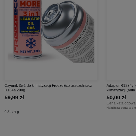
Czynnik 3w1 do klimatyzacji FreezeEco uszczelniacz
Adapter R1234yf 
R134a 290g
klimatyzacji (aut
59,99 zł
50,00 zł
Cena katalogowa
Najniższa cena w okr
0,21 zł / g