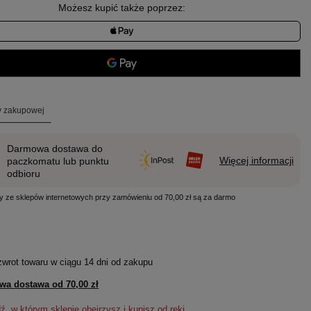
Możesz kupić także poprzez:
ty zakupowej
Darmowa dostawa do
Więcej informacji
paczkomatu lub punktu
odbioru
y ze sklepów internetowych przy zamówieniu od 70,00 zł są za darmo
zwrot towaru w ciągu
14
dni od zakupu
wa dostawa od
70,00 zł
, w którym sklepie obejrzysz i kupisz od ręki