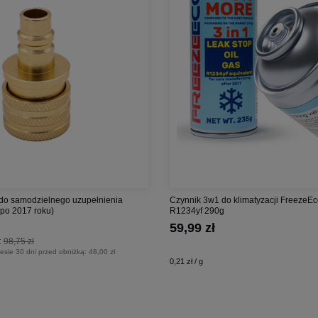
do samodzielnego uzupełnienia
Czynnik 3w1 do klimatyzacji FreezeEc
a po 2017 roku)
R1234yf 290g
59,99 zł
:
98,75 zł
esie 30 dni przed obniżką:
48,00 zł
0,21 zł / g