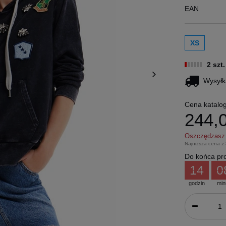
EAN
XS
2 szt
Wysyłk
Cena katalo
244,0
Oszczędzas
Najniższa cena z
Do końca pro
14
0
godzin
min