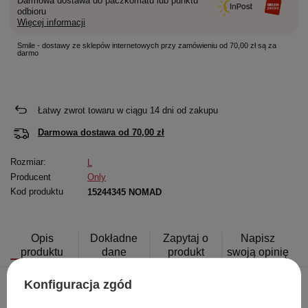
Darmowa dostawa do paczkomatu lub punktu
odbioru
Więcej informacji
Smile - dostawy ze sklepów internetowych przy zamówieniu od 70,00 zł są za
darmo
Łatwy zwrot towaru w ciągu
14
dni od zakupu
Darmowa dostawa od
70,00 zł
Rozmiar:
L
Producent
Only
Kod produktu
15244345 NOMAD
Opis
Dokładne
Zapytaj o
Napisz
produktu
dane
produkt
swoją opinię
Konfiguracja zgód