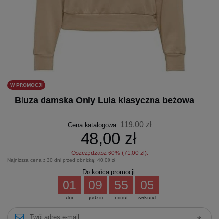
W PROMOCJI
Bluza damska Only Lula klasyczna beżowa
119,00 zł
Cena katalogowa:
48,00 zł
Oszczędzasz
60
% (
71,00 zł
).
Najniższa cena z 30 dni przed obniżką:
40,00 zł
Do końca promocji:
01
09
55
05
dni
godzin
minut
sekund