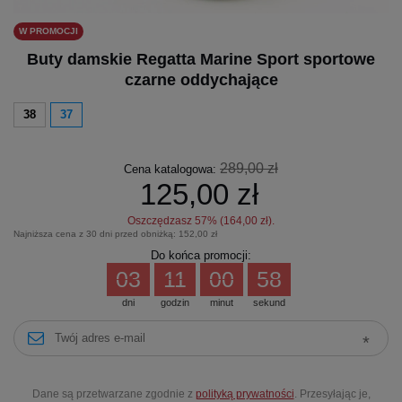
W PROMOCJI
Buty damskie Regatta Marine Sport sportowe
czarne oddychające
38
37
289,00 zł
Cena katalogowa:
125,00 zł
Oszczędzasz
57
% (
164,00 zł
).
Najniższa cena z 30 dni przed obniżką:
152,00 zł
Do końca promocji:
03
11
00
58
dni
godzin
minut
sekund
Dane są przetwarzane zgodnie z
polityką prywatności
. Przesyłając je,