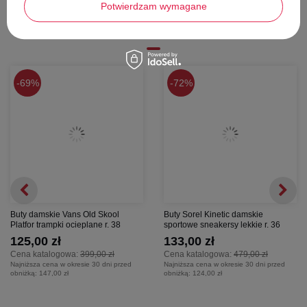
Potwierdzam wymagane
Stwórz zestaw i dodaj do
zamówienia
69%
72%
Buty damskie Vans Old Skool
Buty Sorel Kinetic damskie
Platfor trampki ocieplane r. 38
sportowe sneakersy lekkie r. 36
125,00 zł
133,00 zł
Cena katalogowa:
399,00 zł
Cena katalogowa:
479,00 zł
Najniższa cena w okresie 30 dni przed
Najniższa cena w okresie 30 dni przed
obniżką:
147,00 zł
obniżką:
124,00 zł