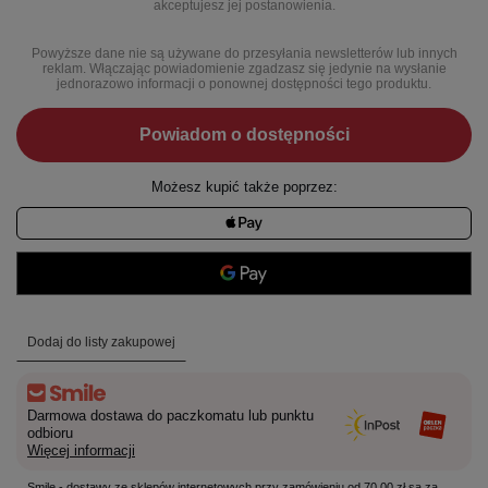
akceptujesz jej postanowienia.
Powyższe dane nie są używane do przesyłania newsletterów lub innych
reklam. Włączając powiadomienie zgadzasz się jedynie na wysłanie
jednorazowo informacji o ponownej dostępności tego produktu.
Powiadom o dostępności
Możesz kupić także poprzez:
Dodaj do listy zakupowej
Darmowa dostawa do paczkomatu lub punktu
odbioru
Więcej informacji
Smile - dostawy ze sklepów internetowych przy zamówieniu od 70,00 zł są za