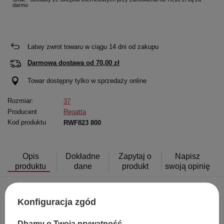
darmo
Łatwy zwrot towaru w ciągu
14
dni od zakupu
Darmowa dostawa od
70,00 zł
Towar dostępny tylko w sprzedaży online
Rozmiar:
37
Producent
Regatta
Kod produktu
RWF823 800
Opis
Dokładne
Zapytaj o
Napisz
produktu
dane
produkt
swoją opinię
Poczuj przypływ energii podczas każdego kroku dzięki damskim butom
Konfiguracja zgód
sportowym
Regatta Marine Sport
w klasycznym, czarnym kolorze. Ten
lekki i stylowy model został zaprojektowany z myślą o aktywnych