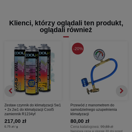
Klienci, którzy oglądali ten produkt,
oglądali również
20%
Zestaw czynnik do klimatyzacji 5w1
Przewód z manometrem do
+ 2x 2w1 do klimatyzacji Cool5
samodzielnego uzupełnienia
zamiennik R1234yf
klimatyzacji
217,00 zł
80,00 zł
Cena katalogowa:
99,88 zł
0,75 zł / g
Najniższa cena w okresie 30 dni przed