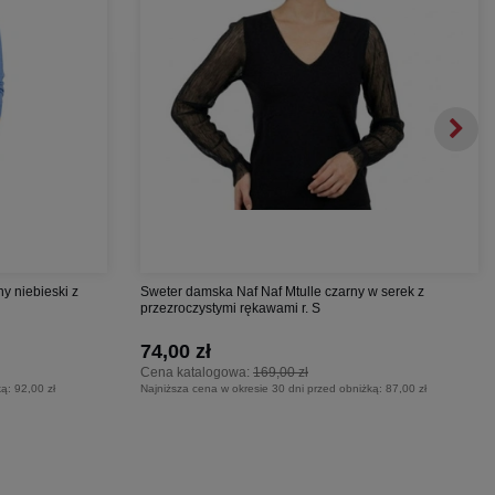
y niebieski z
Sweter damska Naf Naf Mtulle czarny w serek z
przezroczystymi rękawami r. S
74,00 zł
Cena katalogowa:
169,00 zł
ką:
92,00 zł
Najniższa cena w okresie 30 dni przed obniżką:
87,00 zł