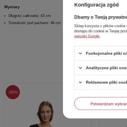
Konfiguracja zgód
Wymiary
Długość całkowita: 43 cm
Dbamy o Twoją prywatn
Szerokość pod pachami: 48 cm
Sklep korzysta z plików cookie 
dostępu do cookie w Twojej prz
warunki Google
.
Funkcjonalne pliki 
Analityczne pliki coo
Reklamowe pliki coo
-
60%
-
56%
Potwierdzam wybra