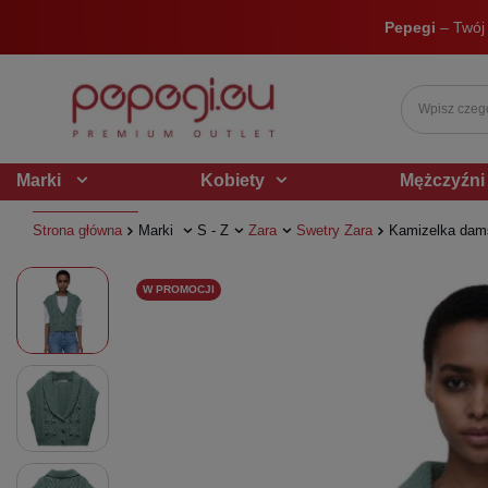
Pepegi
– Twój
Marki
Kobiety
Mężczyźni
Strona główna
Marki
S - Z
Zara
Swetry Zara
Kamizelka dams
W PROMOCJI