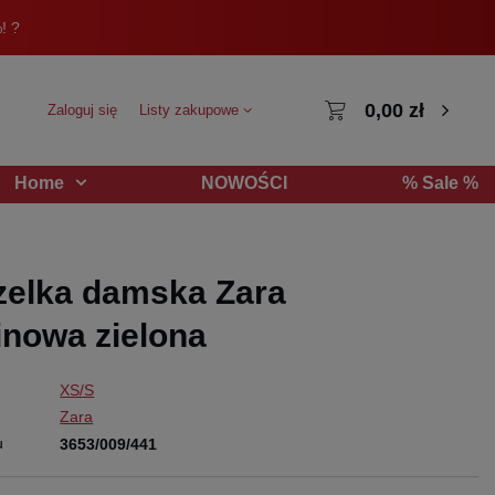
! ?
0,00 zł
Zaloguj się
Listy zakupowe
NOWOŚCI
% Sale %
Home
elka damska Zara
inowa zielona
XS/S
Zara
u
3653/009/441