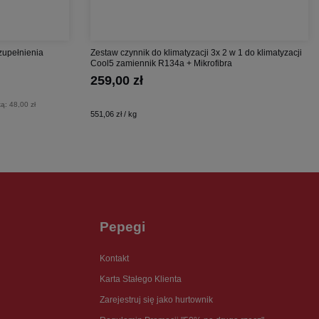
zupełnienia
Zestaw czynnik do klimatyzacji 3x 2 w 1 do klimatyzacji
Cool5 zamiennik R134a + Mikrofibra
259,00 zł
ką:
48,00 zł
551,06 zł / kg
Pepegi
Kontakt
Karta Stałego Klienta
Zarejestruj się jako hurtownik