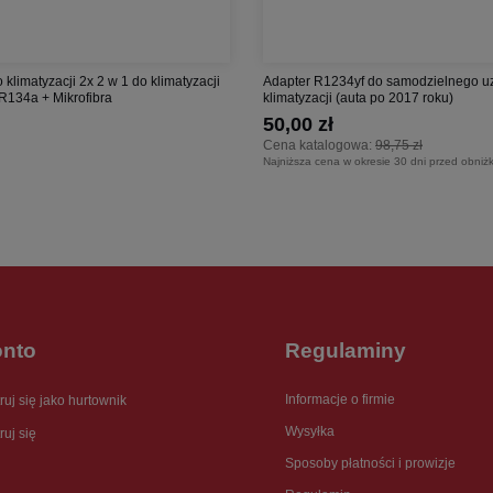
 klimatyzacji 2x 2 w 1 do klimatyzacji
Adapter R1234yf do samodzielnego u
R134a + Mikrofibra
klimatyzacji (auta po 2017 roku)
50,00 zł
Cena katalogowa:
98,75 zł
Najniższa cena w okresie 30 dni przed obniż
onto
Regulaminy
Informacje o firmie
ruj się jako hurtownik
Wysyłka
ruj się
Sposoby płatności i prowizje