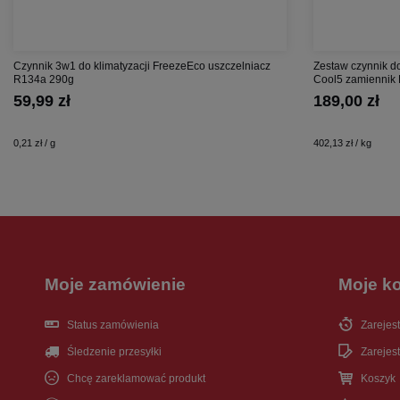
Czynnik 3w1 do klimatyzacji FreezeEco uszczelniacz
Zestaw czynnik do
R134a 290g
Cool5 zamiennik 
59,99 zł
189,00 zł
0,21 zł / g
402,13 zł / kg
Moje zamówienie
Moje k
Status zamówienia
Zarejest
Śledzenie przesyłki
Zarejest
Chcę zareklamować produkt
Koszyk