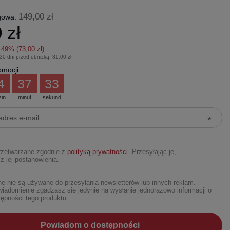
149,00 zł
gowa:
 zł
z
49
% (
73,00 zł
).
 30 dni przed obniżką:
81,00 zł
mocji:
4
37
31
zin
minut
sekund
rzetwarzane zgodnie z
polityką prywatności
. Przesyłając je,
z jej postanowienia.
 nie są używane do przesyłania newsletterów lub innych reklam.
iadomienie zgadzasz się jedynie na wysłanie jednorazowo informacji o
ępności tego produktu.
Powiadom o dostępności