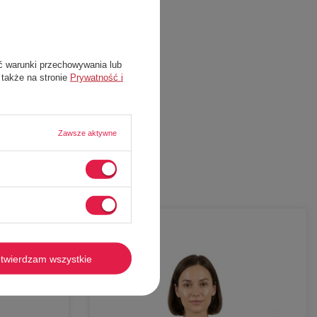
ć warunki przechowywania lub
 także na stronie
Prywatność i
Zawsze aktywne
-
56%
twierdzam wszystkie