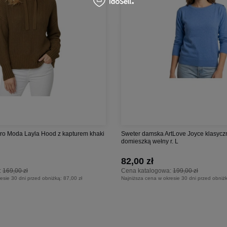
ro Moda Layla Hood z kapturem khaki
Sweter damska ArtLove Joyce klasyczn
domieszką wełny r. L
82,00 zł
:
169,00 zł
Cena katalogowa:
199,00 zł
esie 30 dni przed obniżką:
87,00 zł
Najniższa cena w okresie 30 dni przed obniż