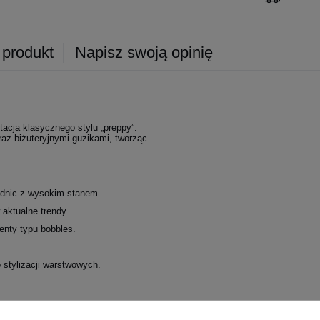
 produkt
Napisz swoją opinię
acja klasycznego stylu „preppy”.
z biżuteryjnymi guzikami, tworząc
spódnic z wysokim stanem.
 aktualne trendy.
enty typu bobbles.
 stylizacji warstwowych.
doda charakteru każdej stylizacji i