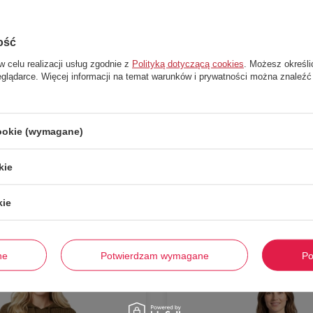
ość
w celu realizacji usług zgodnie z
Polityką dotyczącą cookies
. Możesz określi
eglądarce. Więcej informacji na temat warunków i prywatności można znaleźć
cookie (wymagane)
Stwórz zestaw i dodaj do zamówienia
kie
kie
-
59%
ne
Potwierdzam wymagane
Po