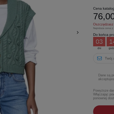
Cena katalo
76,00
Oszczędzas
Najniższa cena z
Do końca pro
03
1
dni
god
Dane są p
akceptujes
Powyższe dane
Włączając pow
ponownej dost