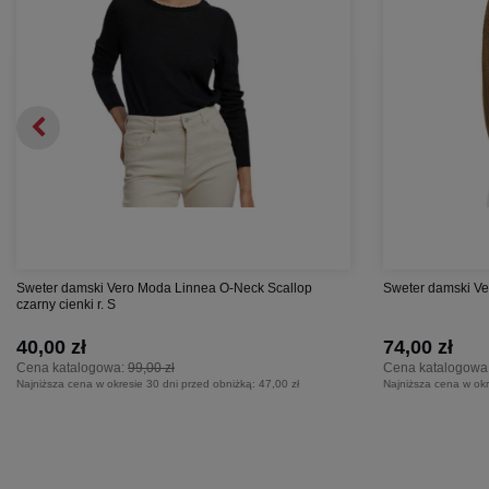
Sweter damski Vero Moda Linnea O-Neck Scallop
Sweter damski Ve
czarny cienki r. S
40,00 zł
74,00 zł
Cena katalogowa:
99,00 zł
Cena katalogowa
Najniższa cena w okresie 30 dni przed obniżką:
47,00 zł
Najniższa cena w okr