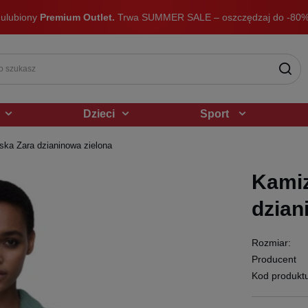
 ulubiony
Premium Outlet.
Trwa SUMMER SALE – oszczędzaj do -80%
Dzieci
Sport
ka Zara dzianinowa zielona
Kamiz
dzian
Rozmiar:
Producent
Kod produkt