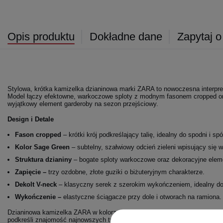
Opis produktu
Dokładne dane
Zapytaj o
Stylowa, krótka kamizelka dzianinowa marki ZARA to nowoczesna interpret
Model łączy efektowne, warkoczowe sploty z modnym fasonem cropped ora
wyjątkowy element garderoby na sezon przejściowy.
Design i Detale
Fason cropped
– krótki krój podkreślający talię, idealny do spodni i 
Kolor Sage Green
– subtelny, szałwiowy odcień zieleni wpisujący się w
Struktura dzianiny
– bogate sploty warkoczowe oraz dekoracyjne elem
Zapięcie –
trzy ozdobne, złote guziki o biżuteryjnym charakterze.
Dekolt V-neck
– klasyczny serek z szerokim wykończeniem, idealny do
Wykończenie –
elastyczne ściągacze przy dole i otworach na ramiona.
Dzianinowa kamizelka ZARA w kolorze sage green to stylowy akcent, który 
podkreśli znajomość najnowszych trendów.