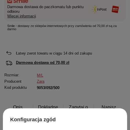
Darmowa dostawa do paczkomatu lub punktu
odbioru
Więcej informacji
Smile - dostawy ze sklepów internetowych przy zamówieniu od 70,00 zł są za
darmo
Łatwy zwrot towaru w ciągu
14
dni od zakupu
Darmowa dostawa od
70,00 zł
Rozmiar:
M/L
Producent
Zara
Kod produktu
9053/092/500
Opis
Dokładne
Zapytaj o
Napisz
produktu
dane
produkt
swoją opinię
Konfiguracja zgód