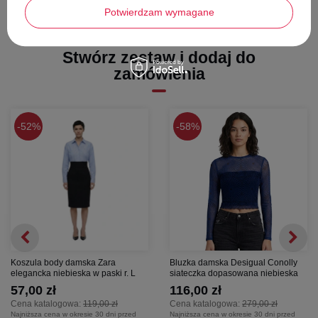
Potwierdzam wymagane
długość rękawa - 48 cm
Stwórz zestaw i dodaj do
zamówienia
52%
58%
Koszula body damska Zara
Bluzka damska Desigual Conolly
elegancka niebieska w paski r. L
siateczka dopasowana niebieska
57,00 zł
116,00 zł
Cena katalogowa:
119,00 zł
Cena katalogowa:
279,00 zł
Najniższa cena w okresie 30 dni przed
Najniższa cena w okresie 30 dni przed