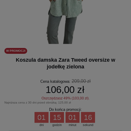
W PROMOCJI
Koszula damska Zara Tweed oversize w
jodełkę zielona
209,00 zł
Cena katalogowa:
106,00 zł
Oszczędzasz
49
% (
103,00 zł
).
Najniższa cena z 30 dni przed obniżką:
125,00 zł
Do końca promocji:
01
15
01
16
dni
godzin
minut
sekund