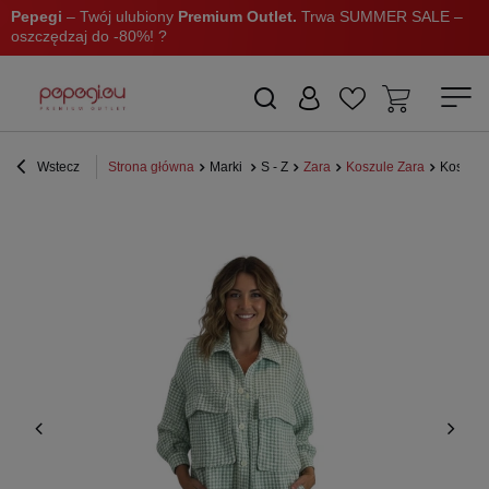
Pepegi
– Twój ulubiony
Premium Outlet.
Trwa SUMMER SALE –
oszczędzaj do -80%! ?
Wstecz
Strona główna
Marki
S - Z
Zara
Koszule Zara
Koszula