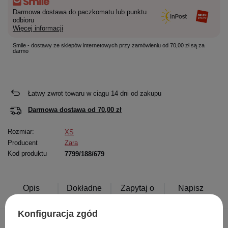
Darmowa dostawa do paczkomatu lub punktu
odbioru
Więcej informacji
Smile - dostawy ze sklepów internetowych przy zamówieniu od 70,00 zł są za
darmo
Łatwy zwrot towaru w ciągu
14
dni od zakupu
Darmowa dostawa od
70,00 zł
Rozmiar:
XS
Producent
Zara
Kod produktu
7799/188/679
Opis
Dokładne
Zapytaj o
Napisz
produktu
dane
produkt
swoją opinię
Konfiguracja zgód