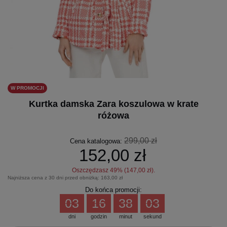
W PROMOCJI
Kurtka damska Zara koszulowa w krate
różowa
299,00 zł
Cena katalogowa:
152,00 zł
Oszczędzasz
49
% (
147,00 zł
).
Najniższa cena z 30 dni przed obniżką:
163,00 zł
Do końca promocji:
03
16
38
02
dni
godzin
minut
sekund