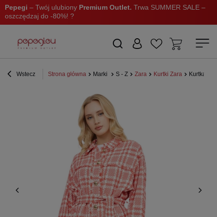
Pepegi
– Twój ulubiony
Premium Outlet.
Trwa SUMMER SALE –
oszczędzaj do -80%! ?
Wstecz
Strona główna
Marki
S - Z
Zara
Kurtki Zara
Kurtka da