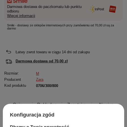
Darmowa dostawa do paczkomatu lub punktu
odbioru
Więcej informacji
Smile - dostawy ze sklepów internetowych przy zamówieniu od 70,00 zł są za
darmo
Łatwy zwrot towaru w ciągu
14
dni od zakupu
Darmowa dostawa od
70,00 zł
Rozmiar:
M
Producent
Zara
Kod produktu
0706/300/800
Opis
Dokładne
Zapytaj o
Napisz
produktu
dane
produkt
swoją opinię
Konfiguracja zgód