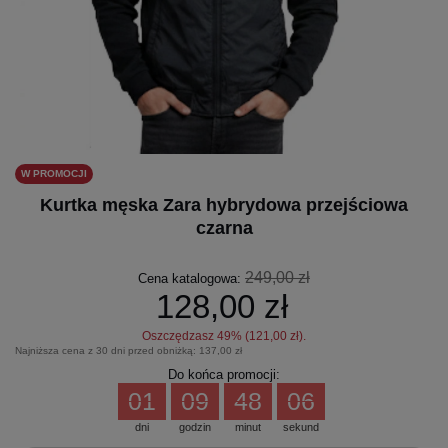
W PROMOCJI
Kurtka męska Zara hybrydowa przejściowa
czarna
249,00 zł
Cena katalogowa:
128,00 zł
Oszczędzasz
49
% (
121,00 zł
).
Najniższa cena z 30 dni przed obniżką:
137,00 zł
Do końca promocji:
01
09
48
05
dni
godzin
minut
sekund