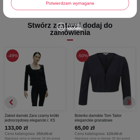
szerokość pod pachami
- 48 cm
Potwierdzam wymagane
długość rękawa -
58 cm
Stwórz zestaw i dodaj do
zamówienia
49%
50%
Żakiet damski Zara czarny krótki
Bolerko damskie Tom Tailor
jednorzędowy elegancki r. XS
eleganckie granatowe
133,00 zł
65,00 zł
Cena katalogowa:
259,00 zł
Cena katalogowa:
129,00 zł
Najniższa cena w okresie 30 dni przed
Najniższa cena w okresie 30 dni przed