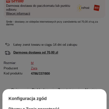
Darmowa dostawa do paczkomatu lub punktu
odbioru
Więcej informacji
Smile - dostawy ze sklepów internetowych przy zamówieniu od 70,00 zł są za
darmo
Łatwy zwrot towaru w ciągu
14
dni od zakupu
Darmowa dostawa od
70,00 zł
Rozmiar:
M
Producent
Zara
Kod produktu
4786/337/800
Opis
Dokładne
Zapytaj o
Napisz
produktu
dane
produkt
swoją opinię
Konfiguracja zgód