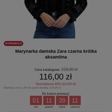
W PROMOCJI
Marynarka damska Zara czarna krótka
aksamitna
229,00 zł
Cena katalogowa:
116,00 zł
Oszczędzasz
49
% (
113,00 zł
).
Najniższa cena z 30 dni przed obniżką:
125,00 zł
Do końca promocji:
01
11
39
11
dni
godzin
minut
sekund