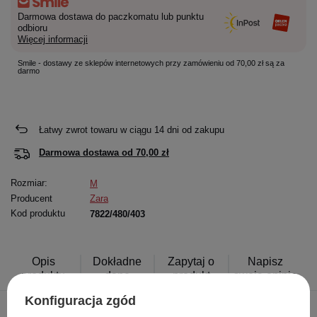
Darmowa dostawa do paczkomatu lub punktu
odbioru
Więcej informacji
Smile - dostawy ze sklepów internetowych przy zamówieniu od 70,00 zł są za
darmo
Łatwy zwrot towaru w ciągu
14
dni od zakupu
Darmowa dostawa od
70,00 zł
Rozmiar:
M
Producent
Zara
Kod produktu
7822/480/403
Opis
Dokładne
Zapytaj o
Napisz
produktu
dane
produkt
swoją opinię
Konfiguracja zgód