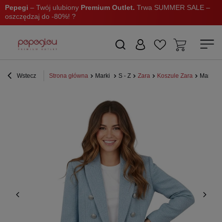
Pepegi
– Twój ulubiony
Premium Outlet.
Trwa SUMMER SALE –
oszczędzaj do -80%! ?
Wstecz
Strona główna
Marki
S - Z
Zara
Koszule Zara
Marynar