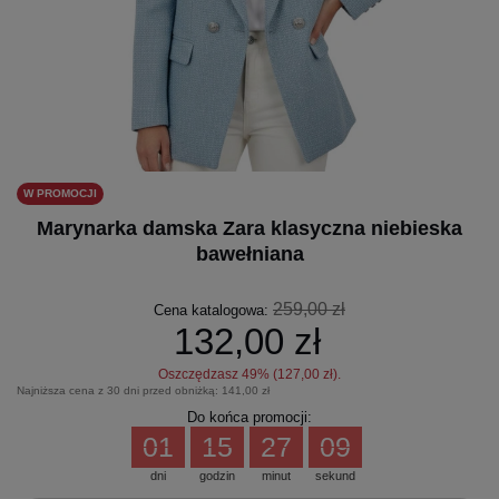
W PROMOCJI
Marynarka damska Zara klasyczna niebieska
bawełniana
259,00 zł
Cena katalogowa:
132,00 zł
Oszczędzasz
49
% (
127,00 zł
).
Najniższa cena z 30 dni przed obniżką:
141,00 zł
Do końca promocji:
01
15
27
09
dni
godzin
minut
sekund