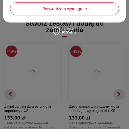
długość całkowita
- 70,5 cm
Potwierdzam wymagane
szerokość pod pachami
- 46,5 cm
długość rękawa -
60,5 cm
Stwórz zestaw i dodaj do
zamówienia
49%
49%
Żakiet damski Zara ecru krótki
Żakiet damski Zara czarny krótki
kopertowy r. XS
jednorzędowy elegancki r. XS
133,00 zł
133,00 zł
Cena katalogowa:
259,00 zł
Cena katalogowa:
259,00 zł
Najniższa cena w okresie 30 dni przed
Najniższa cena w okresie 30 dni przed