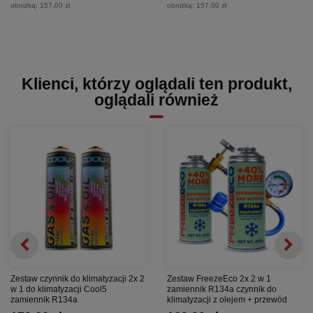
obniżką:
157,00 zł
obniżką:
157,00 zł
Klienci, którzy oglądali ten produkt,
oglądali również
Zestaw czynnik do klimatyzacji 2x 2
Zestaw FreezeEco 2x 2 w 1
w 1 do klimatyzacji Cool5
zamiennik R134a czynnik do
zamiennik R134a
klimatyzacji z olejem + przewód