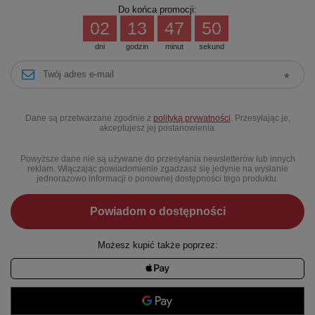
Do końca promocji:
02
13
47
50
dni
godzin
minut
sekund
Dane są przetwarzane zgodnie z
polityką prywatności
. Przesyłając je,
akceptujesz jej postanowienia.
Powyższe dane nie są używane do przesyłania newsletterów lub innych
reklam. Włączając powiadomienie zgadzasz się jedynie na wysłanie
jednorazowo informacji o ponownej dostępności tego produktu.
Powiadom o dostępności
Możesz kupić także poprzez: