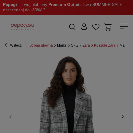
Pepegi
– Twój ulubiony
Premium Outlet.
Trwa SUMMER SALE –
oszczędzaj do -80%! ?
Wstecz
Strona główna
Marki
S - Z
Zara
Koszule Zara
Marynar