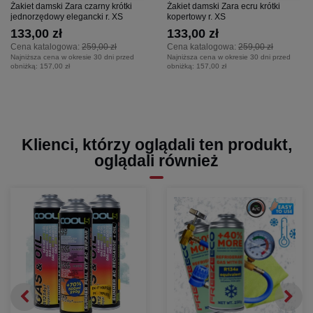
Żakiet damski Zara czarny krótki
Żakiet damski Zara ecru krótki
jednorzędowy elegancki r. XS
kopertowy r. XS
133,00 zł
133,00 zł
Cena katalogowa:
259,00 zł
Cena katalogowa:
259,00 zł
Najniższa cena w okresie 30 dni przed
Najniższa cena w okresie 30 dni przed
obniżką:
157,00 zł
obniżką:
157,00 zł
Klienci, którzy oglądali ten produkt,
oglądali również