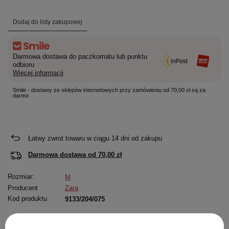
Dodaj do listy zakupowej
Darmowa dostawa do paczkomatu lub punktu
odbioru
Więcej informacji
Smile - dostawy ze sklepów internetowych przy zamówieniu od 70,00 zł są za
darmo
Łatwy zwrot towaru w ciągu
14
dni od zakupu
Darmowa dostawa od
70,00 zł
Rozmiar:
M
Producent
Zara
Kod produktu
9133/204/075