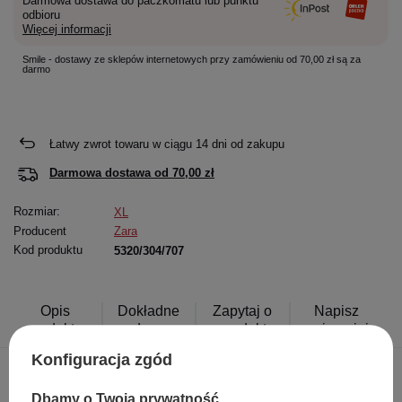
Darmowa dostawa do paczkomatu lub punktu
odbioru
Więcej informacji
Smile - dostawy ze sklepów internetowych przy zamówieniu od 70,00 zł są za
darmo
Łatwy zwrot towaru w ciągu
14
dni od zakupu
Darmowa dostawa od
70,00 zł
Rozmiar:
XL
Producent
Zara
Kod produktu
5320/304/707
Opis
Dokładne
Zapytaj o
Napisz
produktu
dane
produkt
swoją opinię
Konfiguracja zgód
Dbamy o Twoją prywatność