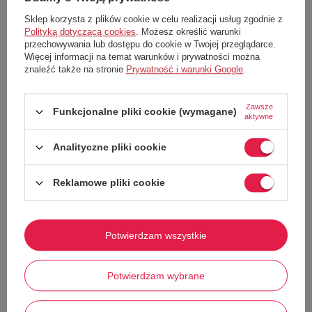
Ponadczasowy płaszcz męski marki
Zara
. To model typu lekki trench,
który łączy w sobie funkcjonalność odzieży wierzchniej z
Sklep korzysta z plików cookie w celu realizacji usług zgodnie z
wyrafinowanym, miejskim stylem. Idealny na wiosnę, jesień oraz
Polityką dotyczącą cookies
. Możesz określić warunki
chłodniejsze letnie dni.
przechowywania lub dostępu do cookie w Twojej przeglądarce.
Więcej informacji na temat warunków i prywatności można
Dlaczego warto wybrać ten model?
znaleźć także na stronie
Prywatność i warunki Google
.
Stylowy Kontrast
: Płaszcz w kolorze klasycznego beżu (camel)
został przełamany eleganckim, ciemnoszarym lub czarnym
kołnierzem, co nadaje mu nowoczesnego charakteru.
Zawsze
Funkcjonalne pliki cookie (wymagane)
aktywne
Wysoka Jakość Wykonania:
Wykonany z gęsto tkanej,
wytrzymałej tkaniny, która świetnie chroni przed wiatrem i lekką
mżawką.
Analityczne pliki cookie
Funkcjonalne Detale:
Kryta listwa guzikowa dla zachowania
minimalistycznego wyglądu. Dwie głębokie, skośne kieszenie
boczne. Regulowane paski przy mankietach, pozwalające na
Reklamowe pliki cookie
dopasowanie szerokości rękawa. Wewnątrz kamizelka, która
zapewnia dodatkowe ciepło i którą można odpiąć.
Ponadczasowy Fason:
Długość do połowy uda i regularny krój
sprawiają, że płaszcz świetnie prezentuje się zarówno na garniturze,
Potwierdzam wszystkie
jak i w luźniejszym zestawieniu z jeansami.
Pokaż więcej
Propozycje stylizacji:
Potwierdzam wybrane
Business Casual:
Zestaw go z błękitną koszulą, granatowymi
chinosami i brązowymi trzewikami.
Urban Look:
Połącz z czarnym golfem, ciemnymi jeansami i