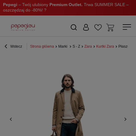
Pepegi
– Twój ulubiony
Premium Outlet.
Trwa SUMMER SALE –
oszczędzaj do -80%! ?
Wstecz
Strona główna
Marki
S - Z
Zara
Kurtki Zara
Płaszcz m