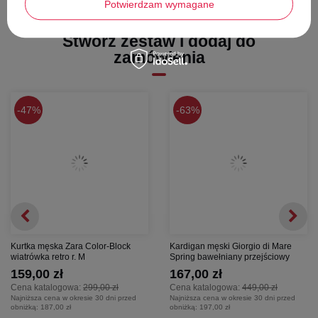
Potwierdzam wymagane
minimalistycznymi białymi sneakersami.
Classic Heritage:
Dodaj wełniany szal w kratę, aby podkreślić
klasyczny, europejski sznyt tego płaszcza.
Stwórz zestaw i dodaj do
zamówienia
WYMIARY
Długość całkowita -
105 cm
Szerokość pod pachami -
65 cm
47%
63%
Długość rękawów od pachy -
48,5 cm
Kurtka męska Zara Color-Block
Kardigan męski Giorgio di Mare
wiatrówka retro r. M
Spring bawełniany przejściowy
159,00 zł
167,00 zł
Cena katalogowa:
299,00 zł
Cena katalogowa:
449,00 zł
Najniższa cena w okresie 30 dni przed
Najniższa cena w okresie 30 dni przed
obniżką:
187,00 zł
obniżką:
197,00 zł