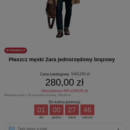
W PROMOCJI
Płaszcz męski Zara jednorzędowy brązowy
549,00 zł
Cena katalogowa:
280,00 zł
Oszczędzasz
49
% (
269,00 zł
).
Najniższa cena z 30 dni przed obniżką:
299,00 zł
Do końca promocji:
01
00
27
46
dni
godzin
minut
sekund