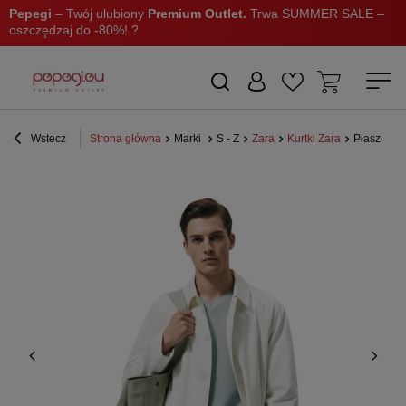
Pepegi
– Twój ulubiony
Premium Outlet.
Trwa SUMMER SALE –
oszczędzaj do -80%! ?
Wstecz
Strona główna
Marki
S - Z
Zara
Kurtki Zara
Płaszcz m