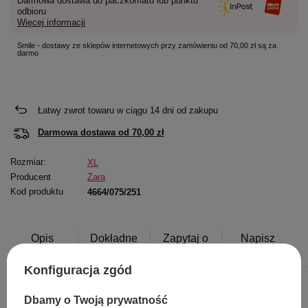
Darmowa dostawa do paczkomatu lub punktu
odbioru
Więcej informacji
Smile - dostawy ze sklepów internetowych przy zamówieniu od 70,00 zł są za
darmo
Łatwy zwrot towaru w ciągu
14
dni od zakupu
Darmowa dostawa od
70,00 zł
Rozmiar:
XL
Producent
Zara
Kod produktu
4664/075/251
Opis
Dokładne
Zapytaj o
Napisz
produktu
dane
produkt
swoją opinię
Konfiguracja zgód
Dbamy o Twoją prywatność